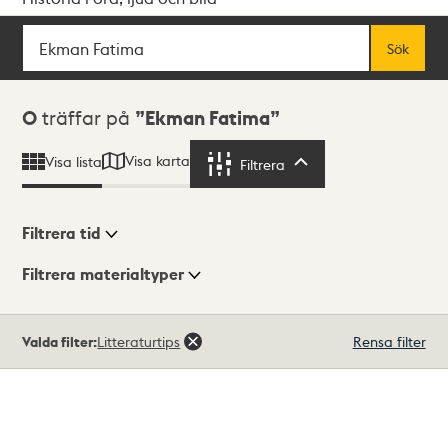
Sök
Fritextsök
Sök
Sökresultat
0
träffar på
Ekman Fatima
Visa karta
Visa lista
Filtrera
Filtrera
Filtrera tid
Filtrera materialtyper
Visningsläge
Totalt
Valda filter:
Litteraturtips
Rensa filter
0
träffar
Lista
Karta