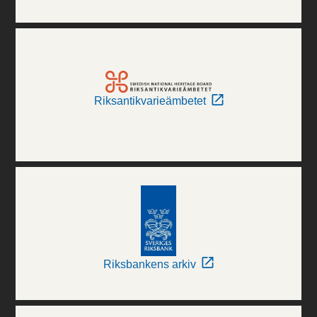
Riksantikvarieämbetet
Riksbankens arkiv