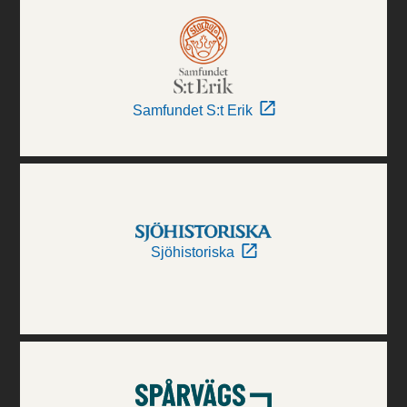
Samfundet S:t Erik
Sjöhistoriska