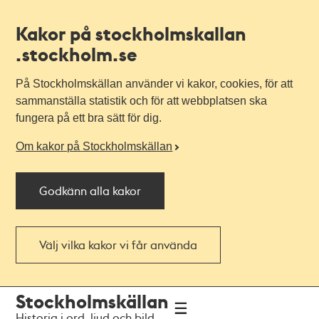
Kakor på stockholmskallan
.stockholm.se
På Stockholmskällan använder vi kakor, cookies, för att
sammanställa statistik och för att webbplatsen ska
fungera på ett bra sätt för dig.
Om kakor på Stockholmskällan
Godkänn alla kakor
Välj vilka kakor vi får använda
Till
Till
Stockholmskällan
navigationen
huvudinnehållet
Historia i ord, ljud och bild