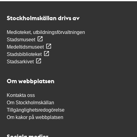
Kontakt
Stockholmskällan
Stockholmskällan drivs av
Medioteket, utbildningsförvaltningen
Stadsmuseet
Medeltidsmuseet
Stadsbiblioteket
Stadsarkivet
Om webbplatsen
Kontakta oss
Om Stockholmskällan
Tillgänglighetsredogörelse
Om kakor på webbplatsen
Sociala medier