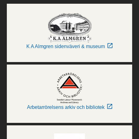
K A Almgren sidenväveri & museum
Arbetarrörelsens arkiv och bibliotek