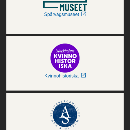
Spårvägsmuseet
Kvinnohistoriska