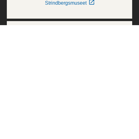
Strindbergsmuseet
Thielska Galleriet
Världskulturmuseerna