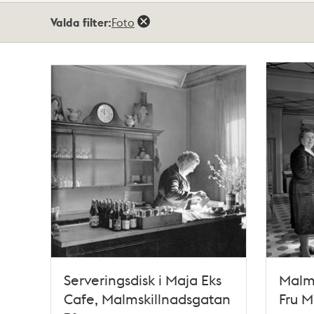
Totalt
Valda filter:
Foto
9
träffar
Serveringsdisk i Maja Eks
Malms
Cafe, Malmskillnadsgatan
Fru M