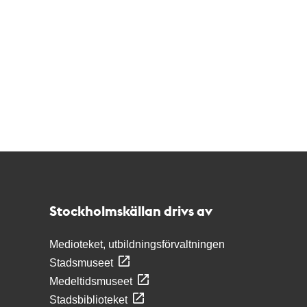
Kontakt
Stockholmskällan
Stockholmskällan drivs av
Medioteket, utbildningsförvaltningen
Stadsmuseet
Medeltidsmuseet
Stadsbiblioteket