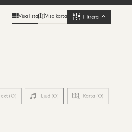
Visa karta
Visa lista
Filtrera
Filtrera
Text
(
0
)
Ljud
(
0
)
Karta
(
0
)