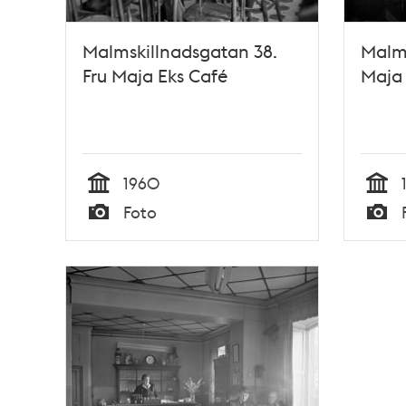
Malmskillnadsgatan 38.
Malms
Fru Maja Eks Café
Maja 
1960
Tid
Tid
Foto
Typ
Typ