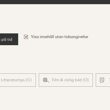
Visa innehåll utan tidsangivelse
a på tid
Litteraturtips
(
0
)
Film & rörlig bild
(
0
)