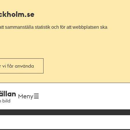
ockholm.se
tt sammanställa statistik och för att webbplatsen ska
or vi får använda
ällan
Meny
h bild