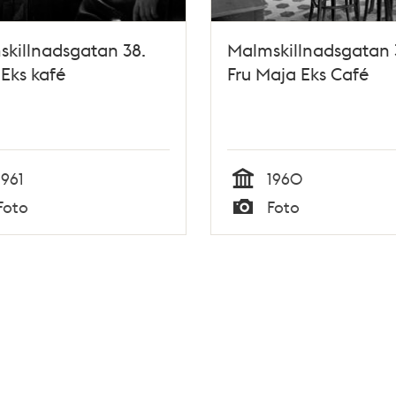
killnadsgatan 38.
Malmskillnadsgatan 
Eks kafé
Fru Maja Eks Café
1961
1960
Tid
Foto
Foto
Typ