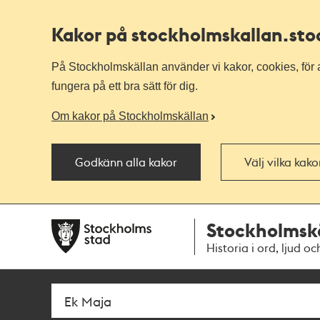
Kakor på stockholmskallan
.st
På Stockholmskällan använder vi kakor, cookies, för a
fungera på ett bra sätt för dig.
Om kakor på Stockholmskällan
Godkänn alla kakor
Välj vilka kak
Till
Till
Stockholmsk
navigationen
huvudinnehållet
Historia i ord, ljud oc
Sök
Fritextsök