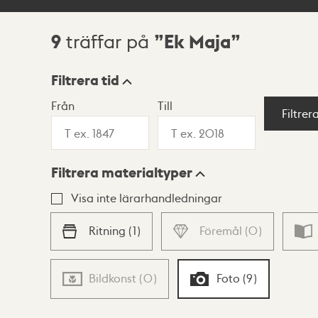
9
Ek Maja
träffar på
Sökresultat
Filtrera tid
Från
Till
Visningsläge
Filtrer
Filtrera materialtyper
Lista
Karta
Visa inte lärarhandledningar
Ritning
(
1
)
Föremål
(
0
)
Bildkonst
(
0
)
Foto
(
9
)