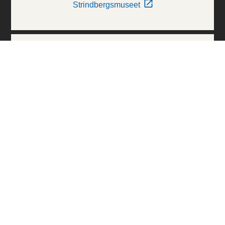
Strindbergsmuseet
Thielska Galleriet
Världskulturmuseerna