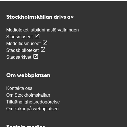
Kontakt
Stockholmskällan
Stockholmskällan drivs av
Medioteket, utbildningsförvaltningen
Stadsmuseet
Medeltidsmuseet
Stadsbiblioteket
Stadsarkivet
Om webbplatsen
Kontakta oss
Om Stockholmskällan
Tillgänglighetsredogörelse
Om kakor på webbplatsen
Sociala medier