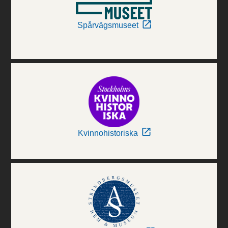
Spårvägsmuseet
Kvinnohistoriska