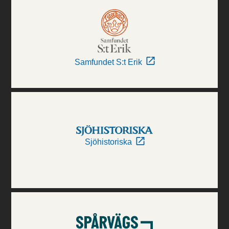
Samfundet S:t Erik
Sjöhistoriska