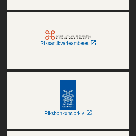
Riksantikvarieämbetet
Riksbankens arkiv