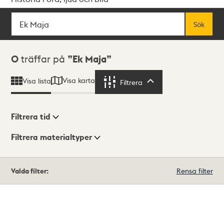
Sök
Fritextsök
Sök
Sökresultat
0
träffar på
Ek Maja
Visa karta
Visa lista
Filtrera
Filtrera
Filtrera tid
Filtrera materialtyper
Visningsläge
Totalt
Valda filter:
Rensa filter
0
träffar
Lista
Karta