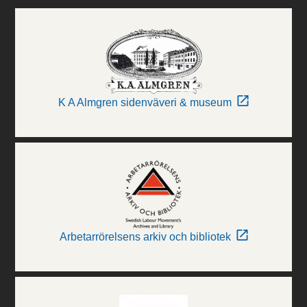
K A Almgren sidenväveri & museum
Arbetarrörelsens arkiv och bibliotek