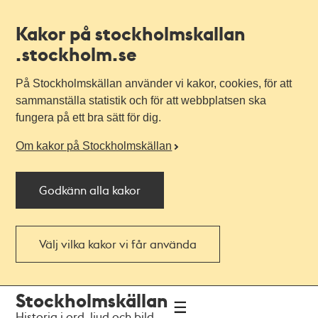
Kakor på stockholmskallan
.stockholm.se
På Stockholmskällan använder vi kakor, cookies, för att
sammanställa statistik och för att webbplatsen ska
fungera på ett bra sätt för dig.
Om kakor på Stockholmskällan
Godkänn alla kakor
Välj vilka kakor vi får använda
Till
Till
Stockholmskällan
navigationen
huvudinnehållet
Historia i ord, ljud och bild