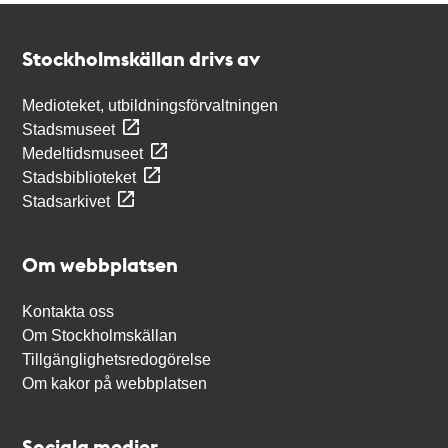
Kontakt
Stockholmskällan
Stockholmskällan drivs av
Medioteket, utbildningsförvaltningen
Stadsmuseet
Medeltidsmuseet
Stadsbiblioteket
Stadsarkivet
Om webbplatsen
Kontakta oss
Om Stockholmskällan
Tillgänglighetsredogörelse
Om kakor på webbplatsen
Sociala medier