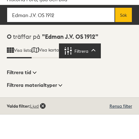
Sök
Fritextsök
Sök
Sökresultat
0
träffar på
Edman J.V. OS 1912
Visa karta
Visa lista
Filtrera
Filtrera
Filtrera tid
Filtrera materialtyper
Visningsläge
Totalt
Valda filter:
Ljud
Rensa filter
0
träffar
Lista
Karta