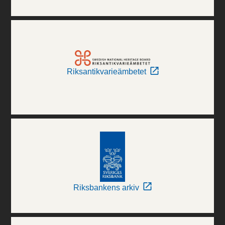
Riksantikvarieämbetet
Riksbankens arkiv