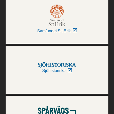
Samfundet S:t Erik
Sjöhistoriska