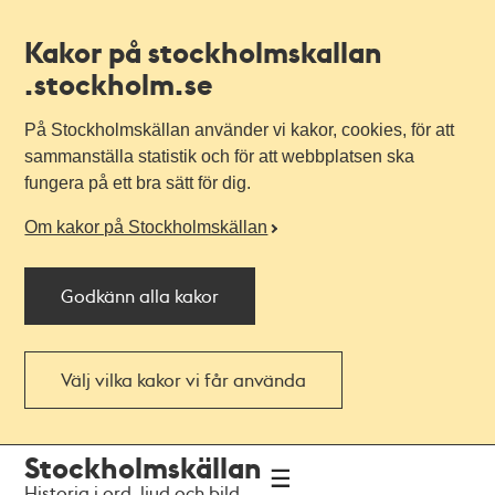
Kakor på stockholmskallan
.stockholm.se
På Stockholmskällan använder vi kakor, cookies, för att
sammanställa statistik och för att webbplatsen ska
fungera på ett bra sätt för dig.
Om kakor på Stockholmskällan
Godkänn alla kakor
Välj vilka kakor vi får använda
Till
Till
Stockholmskällan
navigationen
huvudinnehållet
Historia i ord, ljud och bild