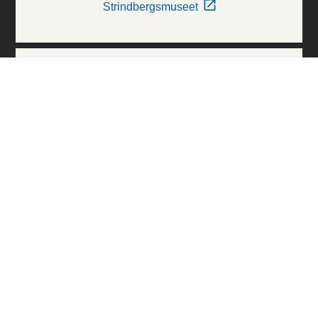
Strindbergsmuseet
Thielska Galleriet
Världskulturmuseerna