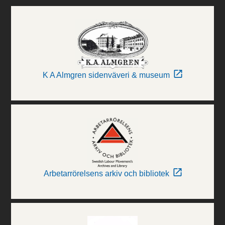
K A Almgren sidenväveri & museum
Arbetarrörelsens arkiv och bibliotek