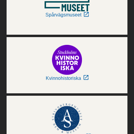
Spårvägsmuseet
Kvinnohistoriska