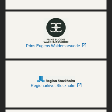
Prins Eugens Waldemarsudde
Regionarkivet Stockholm