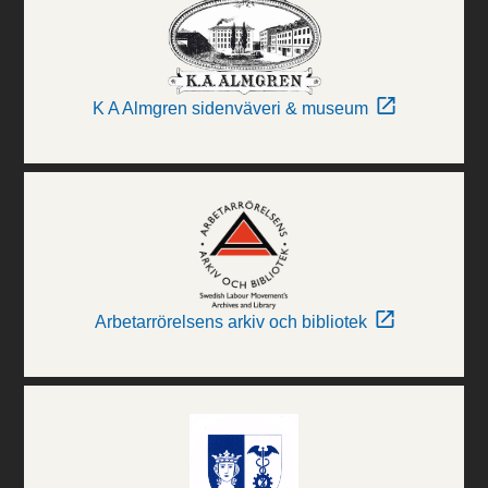
K A Almgren sidenväveri & museum
Arbetarrörelsens arkiv och bibliotek