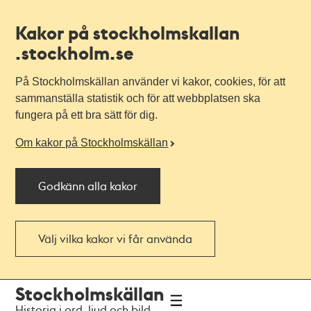
Kakor på stockholmskallan
.stockholm.se
På Stockholmskällan använder vi kakor, cookies, för att
sammanställa statistik och för att webbplatsen ska
fungera på ett bra sätt för dig.
Om kakor på Stockholmskällan
Godkänn alla kakor
Välj vilka kakor vi får använda
Till
Till
Stockholmskällan
navigationen
huvudinnehållet
Historia i ord, ljud och bild