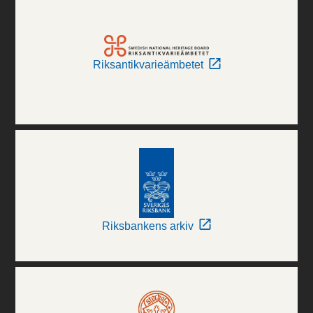
Riksantikvarieämbetet
Riksbankens arkiv