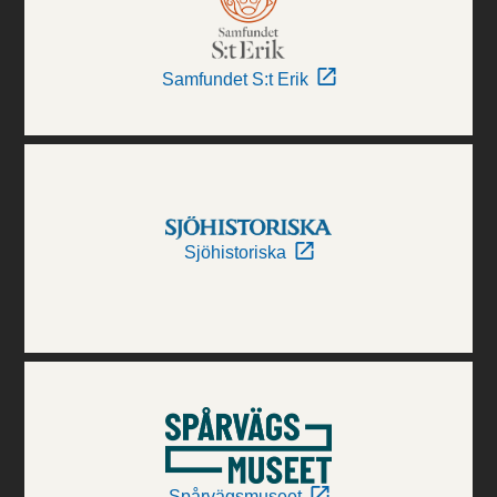
Samfundet S:t Erik
Sjöhistoriska
Spårvägsmuseet