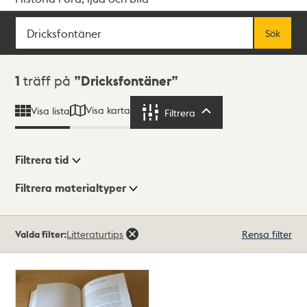
Sök
Fritextsök
Sök
Sökresultat
1
träff på
Dricksfontäner
Visa karta
Visa lista
Filtrera
Filtrera
Filtrera tid
Filtrera materialtyper
Visningsläge
Totalt
Valda filter:
Litteraturtips
Rensa filter
1
träffar
Lista
Karta