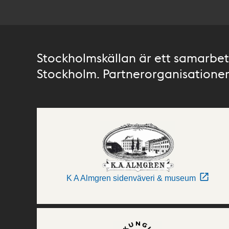
Stockholmskällan är ett samarbete
Stockholm. Partnerorganisationer 
K A Almgren sidenväveri & museum