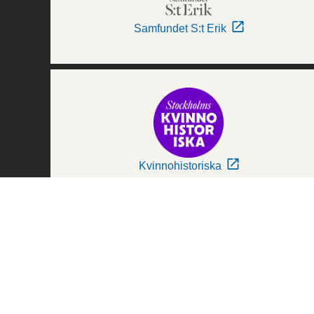
Samfundet S:t Erik
Kvinnohistoriska
Världskulturmuseerna