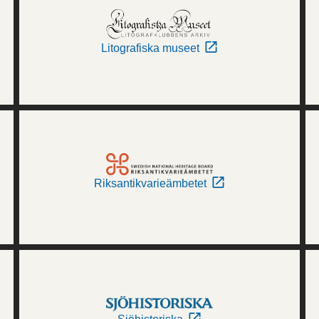
Litografiska museet
Riksantikvarieämbetet