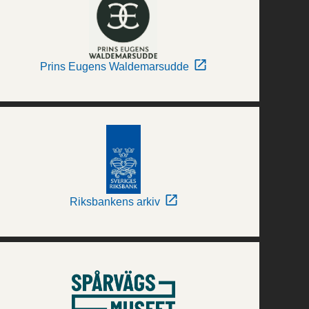
Prins Eugens Waldemarsudde
Riksbankens arkiv