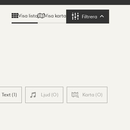
Visa karta
Visa lista
Filtrera
Filtrera
Text
(
1
)
Ljud
(
0
)
Karta
(
0
)