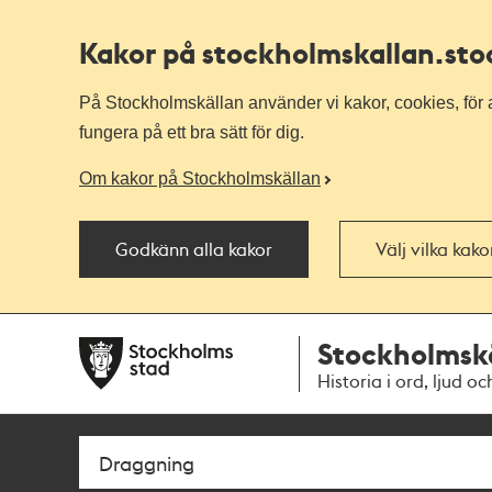
Kakor på stockholmskallan
.st
På Stockholmskällan använder vi kakor, cookies, för a
fungera på ett bra sätt för dig.
Om kakor på Stockholmskällan
Godkänn alla kakor
Välj vilka kak
Till
Till
Stockholmsk
navigationen
huvudinnehållet
Historia i ord, ljud oc
Sök
Fritextsök