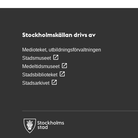
Kontakt
Stockholmskällan
Stockholmskällan drivs av
Medioteket, utbildningsförvaltningen
Stadsmuseet
Medeltidsmuseet
Stadsbiblioteket
Stadsarkivet