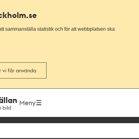
ockholm.se
tt sammanställa statistik och för att webbplatsen ska
or vi får använda
ällan
Meny
h bild