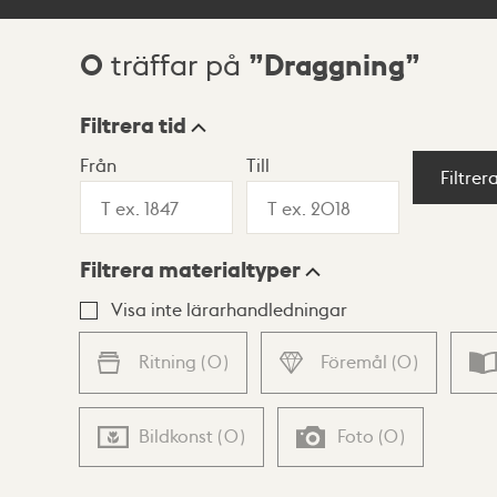
0
Draggning
träffar på
Sökresultat
Filtrera tid
Från
Till
Visningsläge
Filtrer
Filtrera materialtyper
Lista
Karta
Visa inte lärarhandledningar
Ritning
(
0
)
Föremål
(
0
)
Bildkonst
(
0
)
Foto
(
0
)