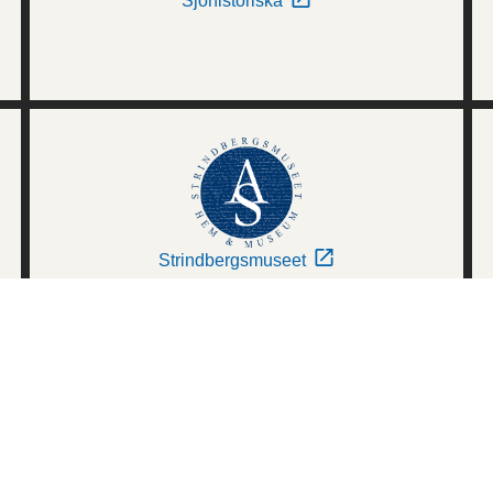
Sjöhistoriska
Strindbergsmuseet