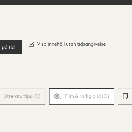
Visa innehåll utan tidsangivelse
a på tid
Litteraturtips
(
0
)
Film & rörlig bild
(
0
)