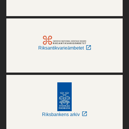
Riksantikvarieämbetet
Riksbankens arkiv