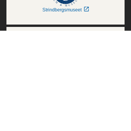
Strindbergsmuseet
Thielska Galleriet
Världskulturmuseerna