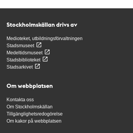
Kontakt
Stockholmskällan
Stockholmskällan drivs av
Medioteket, utbildningsförvaltningen
Stadsmuseet
Medeltidsmuseet
Stadsbiblioteket
Stadsarkivet
Om webbplatsen
Kontakta oss
Om Stockholmskällan
Tillgänglighetsredogörelse
Om kakor på webbplatsen