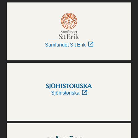
Samfundet S:t Erik
Sjöhistoriska