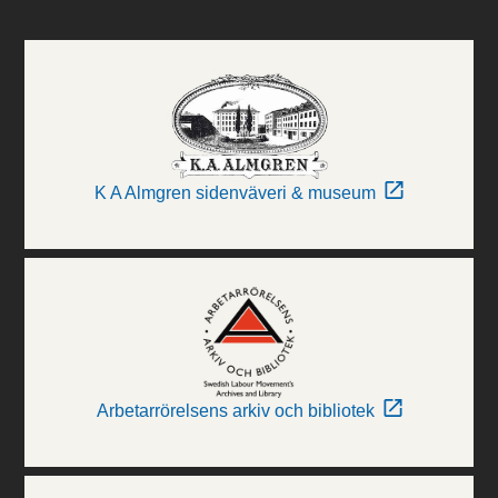
K A Almgren sidenväveri & museum
Arbetarrörelsens arkiv och bibliotek