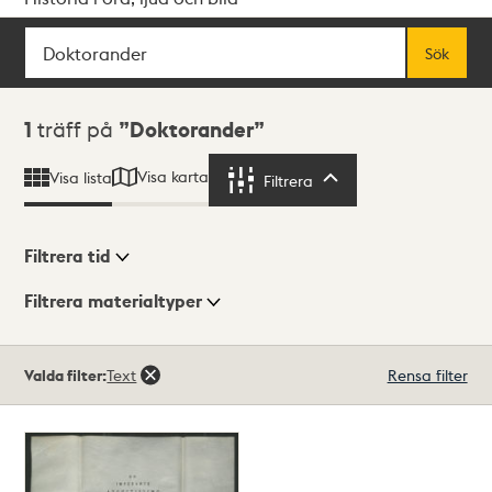
Sök
Fritextsök
Sök
Sökresultat
1
träff på
Doktorander
Visa karta
Visa lista
Filtrera
Filtrera
Filtrera tid
Filtrera materialtyper
Visningsläge
Totalt
Valda filter:
Text
Rensa filter
1
träffar
Lista
Karta