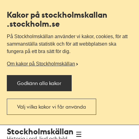
Kakor på stockholmskallan
.stockholm.se
På Stockholmskällan använder vi kakor, cookies, för att
sammanställa statistik och för att webbplatsen ska
fungera på ett bra sätt för dig.
Om kakor på Stockholmskällan
Godkänn alla kakor
Välj vilka kakor vi får använda
Till
Till
Stockholmskällan
navigationen
huvudinnehållet
Historia i ord, ljud och bild