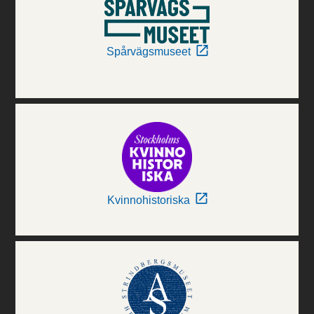
Spårvägsmuseet
Kvinnohistoriska