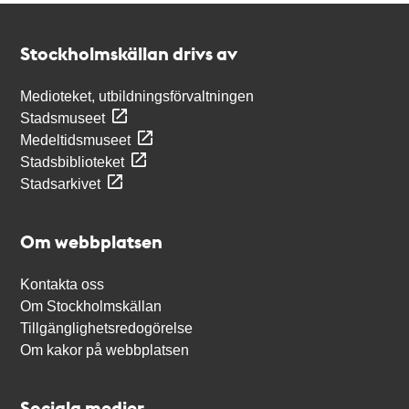
Kontakt
Stockholmskällan
Stockholmskällan drivs av
Medioteket, utbildningsförvaltningen
Stadsmuseet
Medeltidsmuseet
Stadsbiblioteket
Stadsarkivet
Om webbplatsen
Kontakta oss
Om Stockholmskällan
Tillgänglighetsredogörelse
Om kakor på webbplatsen
Sociala medier