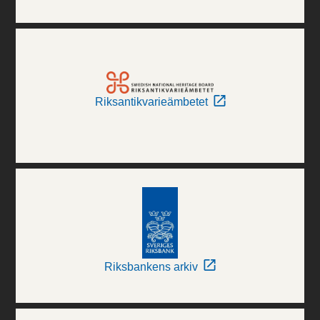
Riksantikvarieämbetet
Riksbankens arkiv