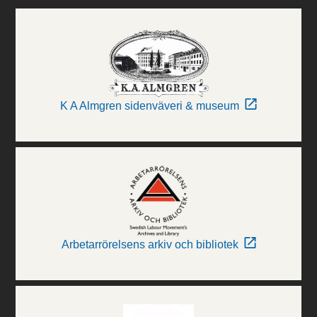
K A Almgren sidenväveri & museum
Arbetarrörelsens arkiv och bibliotek