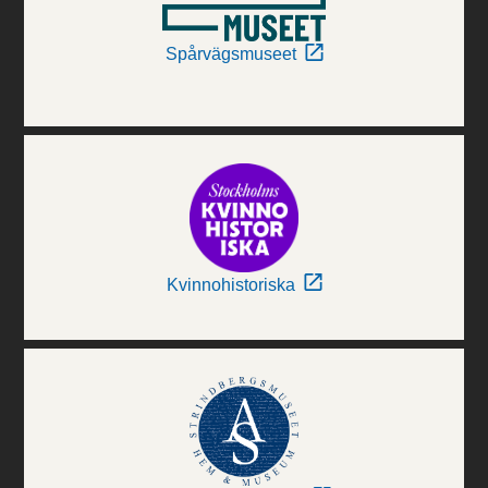
Spårvägsmuseet
Kvinnohistoriska