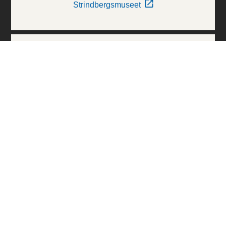
Strindbergsmuseet
Thielska Galleriet
Världskulturmuseerna