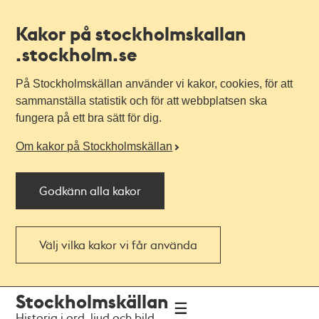
Kakor på stockholmskallan
.stockholm.se
På Stockholmskällan använder vi kakor, cookies, för att
sammanställa statistik och för att webbplatsen ska
fungera på ett bra sätt för dig.
Om kakor på Stockholmskällan
Godkänn alla kakor
Välj vilka kakor vi får använda
Till
Till
Stockholmskällan
navigationen
huvudinnehållet
Historia i ord, ljud och bild