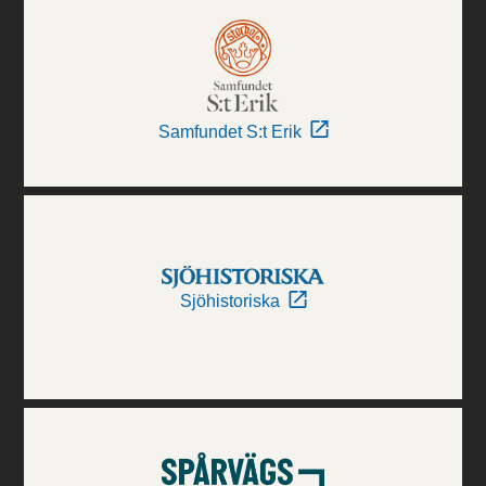
Samfundet S:t Erik
Sjöhistoriska