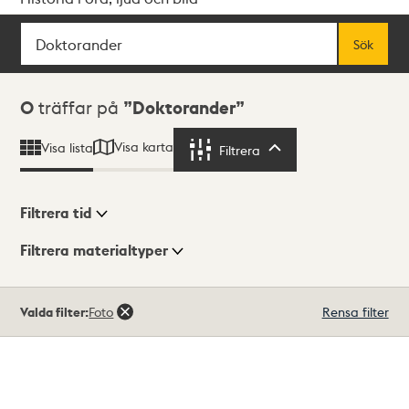
Sök
Fritextsök
Sök
Sökresultat
0
träffar på
Doktorander
Visa karta
Visa lista
Filtrera
Filtrera
Filtrera tid
Filtrera materialtyper
Visningsläge
Totalt
Valda filter:
Foto
Rensa filter
0
träffar
Lista
Karta