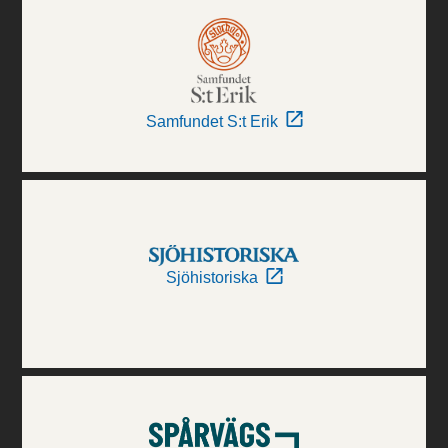
Samfundet S:t Erik
Sjöhistoriska