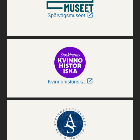
Spårvägsmuseet
Kvinnohistoriska