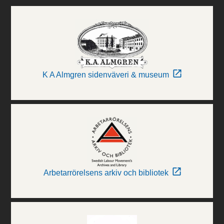
K A Almgren sidenväveri & museum
Arbetarrörelsens arkiv och bibliotek