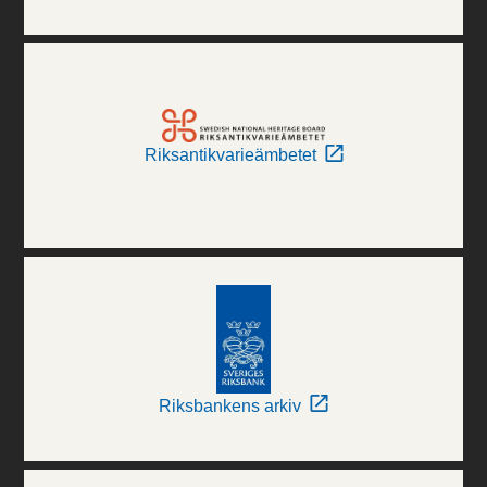
Riksantikvarieämbetet
Riksbankens arkiv