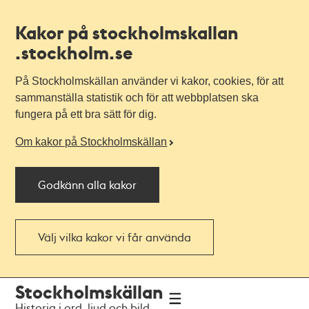
Kakor på stockholmskallan
.stockholm.se
På Stockholmskällan använder vi kakor, cookies, för att
sammanställa statistik och för att webbplatsen ska
fungera på ett bra sätt för dig.
Om kakor på Stockholmskällan
Godkänn alla kakor
Välj vilka kakor vi får använda
Till
Till
Stockholmskällan
navigationen
huvudinnehållet
Historia i ord, ljud och bild