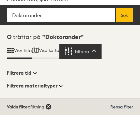
Sök
Fritextsök
Sök
Sökresultat
0
träffar på
Doktorander
Visa karta
Visa lista
Filtrera
Filtrera
Filtrera tid
Filtrera materialtyper
Visningsläge
Totalt
Valda filter:
Ritning
Rensa filter
0
träffar
Lista
Karta