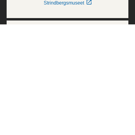
Strindbergsmuseet
Thielska Galleriet
Världskulturmuseerna