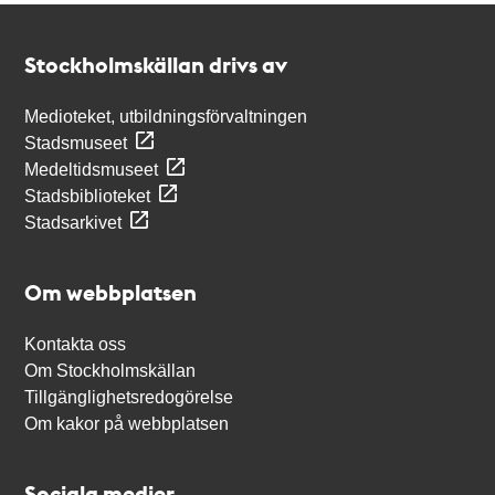
Kontakt
Stockholmskällan
Stockholmskällan drivs av
Medioteket, utbildningsförvaltningen
Stadsmuseet
Medeltidsmuseet
Stadsbiblioteket
Stadsarkivet
Om webbplatsen
Kontakta oss
Om Stockholmskällan
Tillgänglighetsredogörelse
Om kakor på webbplatsen
Sociala medier