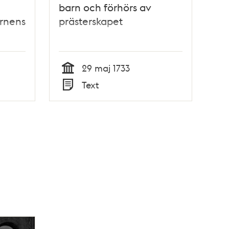
barn och förhörs av
rnens
prästerskapet
29 maj 1733
Tid
Text
Typ