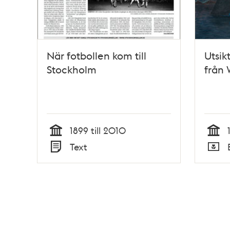
När fotbollen kom till
Utsik
Stockholm
från
1899 till 2010
Tid
Tid
Text
Typ
Typ