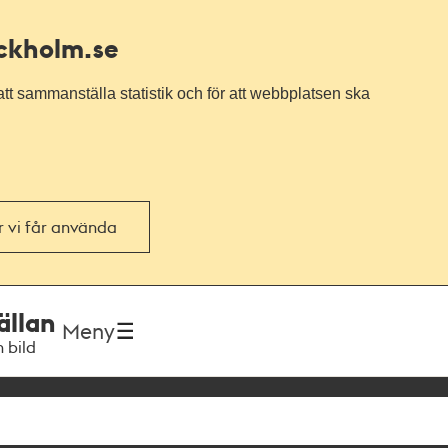
ockholm.se
tt sammanställa statistik och för att webbplatsen ska
or vi får använda
ällan
Meny
h bild