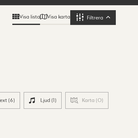
Visa karta
Visa lista
Filtrera
Filtrera
Text
(
6
)
Ljud
(
1
)
Karta
(
0
)