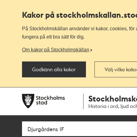
Kakor på stockholmskallan
.st
På Stockholmskällan använder vi kakor, cookies, för a
fungera på ett bra sätt för dig.
Om kakor på Stockholmskällan
Godkänn alla kakor
Välj vilka kak
Till
Till
Stockholmsk
navigationen
huvudinnehållet
Historia i ord, ljud oc
Sök
Fritextsök