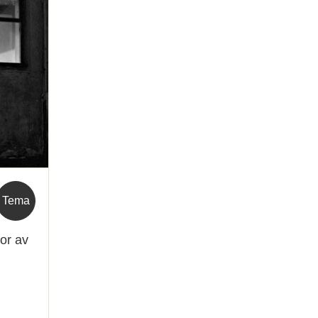
Tema
or av