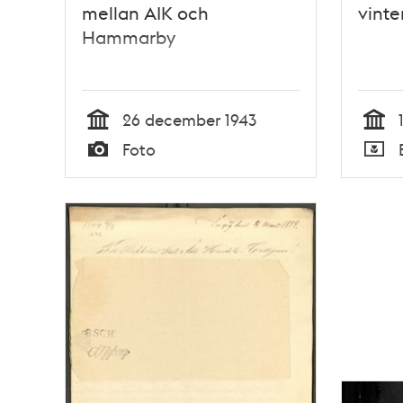
mellan AIK och
vinte
Hammarby
26 december 1943
Tid
Tid
Foto
Typ
Typ