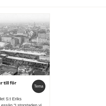
till för
Tema
et S:t Eriks
essän "I storstaden vi