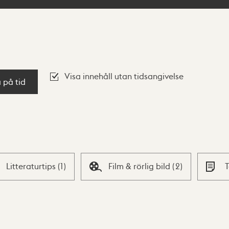
Visa innehåll utan tidsangivelse
a på tid
Litteraturtips
(
1
)
Film & rörlig bild
(
2
)