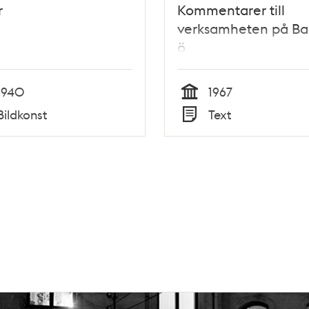
r
Kommentarer till
verksamheten på Ba
ö
1940
1967
Tid
Bildkonst
Text
Typ