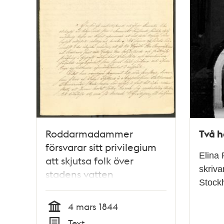
Två h
Roddarmadammer
försvarar sitt privilegium
Elina 
att skjutsa folk över
skriva
stadens vatten
Stockh
4 mars 1844
Tid
Text