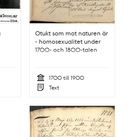
å
Otukt som mot naturen är
- homosexualitet under
1700- och 1800-talen
1700 till 1900
Tid
Text
Typ