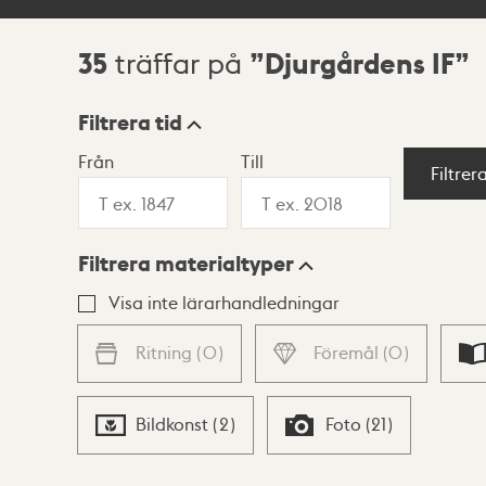
35
Djurgårdens IF
träffar på
Sökresultat
Filtrera tid
Från
Till
Visningsläge
Filtrer
Filtrera materialtyper
Lista
Karta
Visa inte lärarhandledningar
Ritning
(
0
)
Föremål
(
0
)
Bildkonst
(
2
)
Foto
(
21
)