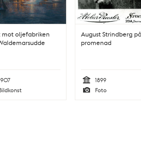
t mot oljefabriken
August Strindberg p
 Waldemarsudde
promenad
1907
1899
Tid
Bildkonst
Foto
Typ