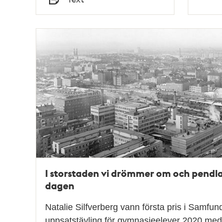
Typ
I storstaden vi drömmer om och pendlar 
dagen
Natalie Silfverberg vann första pris i Samfund
uppsatstävling för gymnasieelever 2020 med 