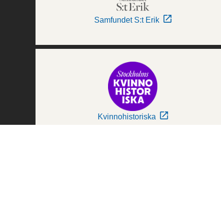
Samfundet S:t Erik
Kvinnohistoriska
Världskulturmuseerna