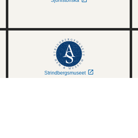
Sjöhistoriska
Strindbergsmuseet