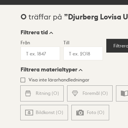
0
Djurberg Lovisa U
träffar på
Sökresultat
Filtrera tid
Från
Till
Visningsläge
Filtrer
Filtrera materialtyper
Lista
Karta
Visa inte lärarhandledningar
Ritning
(
0
)
Föremål
(
0
)
Bildkonst
(
0
)
Foto
(
0
)