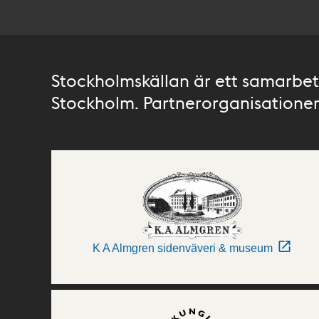
Stockholmskällan är ett samarbete
Stockholm. Partnerorganisationer 
K A Almgren sidenväveri & museum