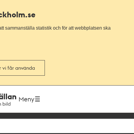
ockholm.se
tt sammanställa statistik och för att webbplatsen ska
or vi får använda
ällan
Meny
h bild