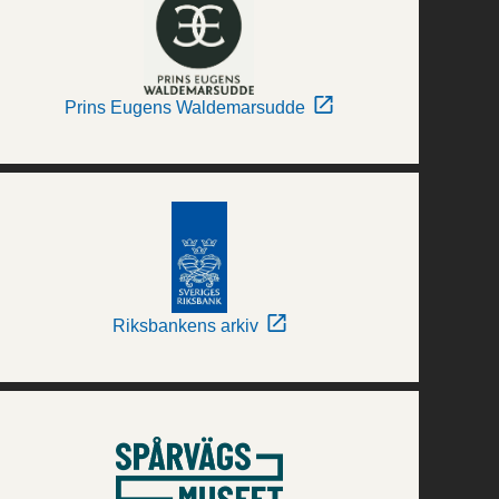
Prins Eugens Waldemarsudde
Riksbankens arkiv