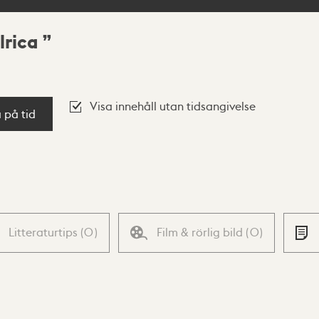
lrica
Visa innehåll utan tidsangivelse
a på tid
Litteraturtips
(
0
)
Film & rörlig bild
(
0
)