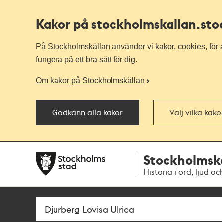
Kakor på stockholmskallan
.st
På Stockholmskällan använder vi kakor, cookies, för a
fungera på ett bra sätt för dig.
Om kakor på Stockholmskällan
Godkänn alla kakor
Välj vilka kak
Till
Till
Stockholmsk
navigationen
huvudinnehållet
Historia i ord, ljud oc
Sök
Fritextsök