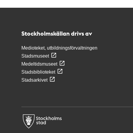
Kontakt
Stockholmskällan
Stockholmskällan drivs av
Medioteket, utbildningsförvaltningen
Stadsmuseet
Medeltidsmuseet
Stadsbiblioteket
Stadsarkivet