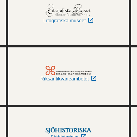
Litografiska museet
Riksantikvarieämbetet