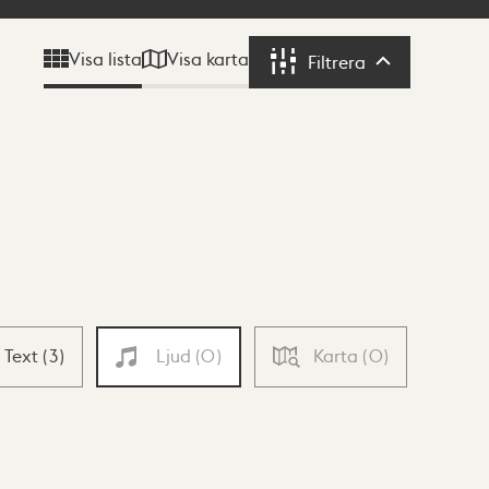
Visa karta
Visa lista
Filtrera
Filtrera
Text
(
3
)
Ljud
(
0
)
Karta
(
0
)