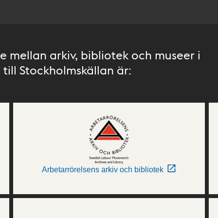
 mellan arkiv, bibliotek och museer i
till Stockholmskällan är:
Arbetarrörelsens arkiv och bibliotek