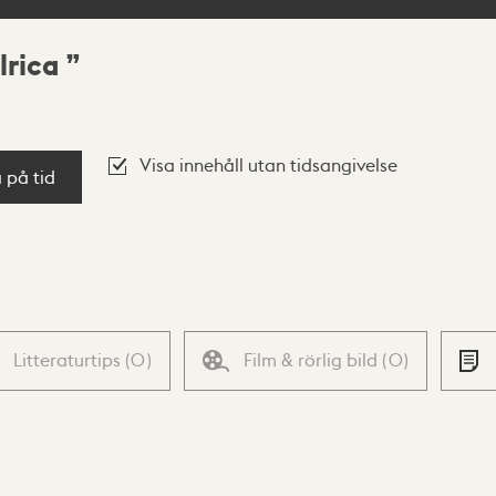
lrica
Visa innehåll utan tidsangivelse
a på tid
Litteraturtips
(
0
)
Film & rörlig bild
(
0
)