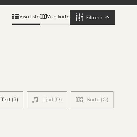
Visa karta
Visa lista
Filtrera
Filtrera
Text
(
3
)
Ljud
(
0
)
Karta
(
0
)