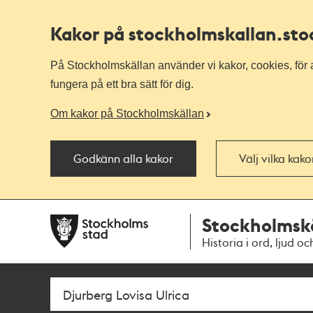
Kakor på stockholmskallan
.st
På Stockholmskällan använder vi kakor, cookies, för a
fungera på ett bra sätt för dig.
Om kakor på Stockholmskällan
Godkänn alla kakor
Välj vilka kak
Till
Till
Stockholmsk
navigationen
huvudinnehållet
Historia i ord, ljud oc
Sök
Fritextsök