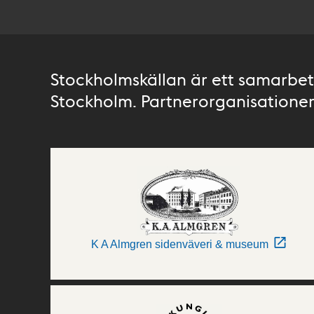
Stockholmskällan är ett samarbete
Stockholm. Partnerorganisationer 
K A Almgren sidenväveri & museum