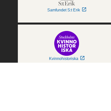
Samfundet S:t Erik
Kvinnohistoriska
Världskulturmuseerna