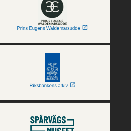
Prins Eugens Waldemarsudde
Riksbankens arkiv