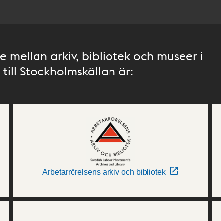
 mellan arkiv, bibliotek och museer i
till Stockholmskällan är:
Arbetarrörelsens arkiv och bibliotek