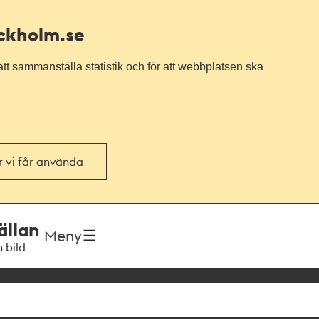
ockholm.se
tt sammanställa statistik och för att webbplatsen ska
or vi får använda
ällan
Meny
h bild