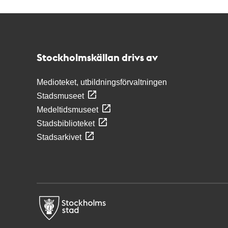
Kontakt
Stockholmskällan
Stockholmskällan drivs av
Medioteket, utbildningsförvaltningen
Stadsmuseet
Medeltidsmuseet
Stadsbiblioteket
Stadsarkivet