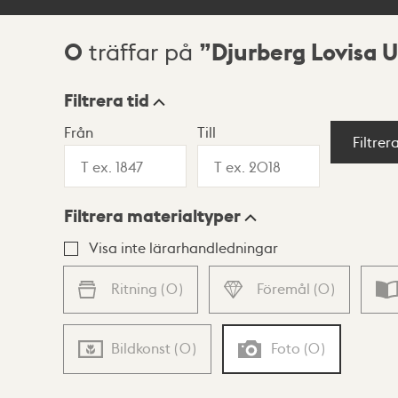
0
Djurberg Lovisa U
träffar på
Sökresultat
Filtrera tid
Från
Till
Visningsläge
Filtrer
Filtrera materialtyper
Lista
Karta
Visa inte lärarhandledningar
Ritning
(
0
)
Föremål
(
0
)
Bildkonst
(
0
)
Foto
(
0
)