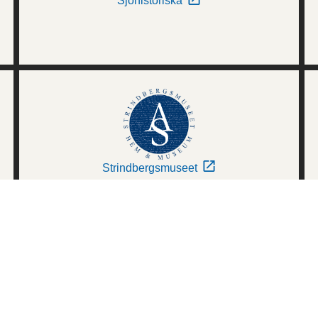
Sjöhistoriska
Strindbergsmuseet