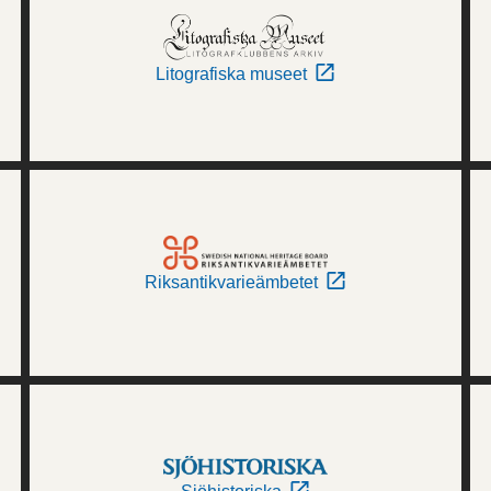
Litografiska museet
Riksantikvarieämbetet