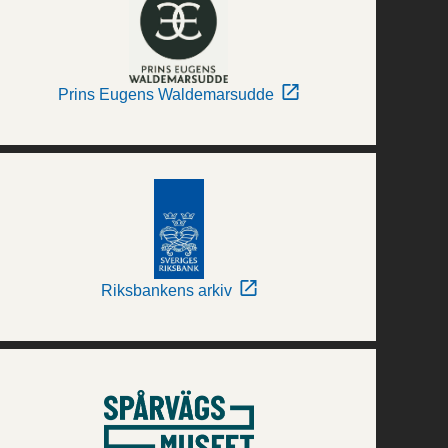
Prins Eugens Waldemarsudde
Riksbankens arkiv