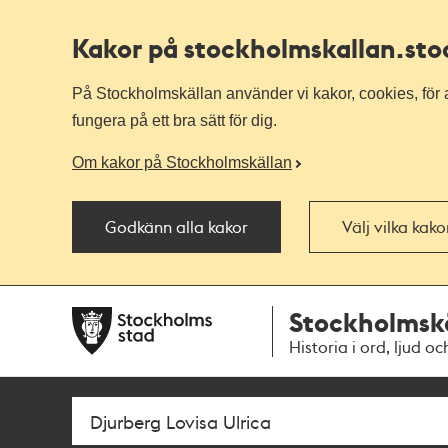
Kakor på stockholmskallan
.st
På Stockholmskällan använder vi kakor, cookies, för a
fungera på ett bra sätt för dig.
Om kakor på Stockholmskällan
Godkänn alla kakor
Välj vilka kak
Till
Till
Stockholmsk
navigationen
huvudinnehållet
Historia i ord, ljud oc
Sök
Fritextsök