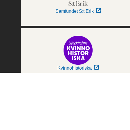
Samfundet S:t Erik
Kvinnohistoriska
Världskulturmuseerna