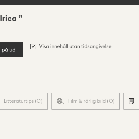
lrica
Visa innehåll utan tidsangivelse
a på tid
Litteraturtips
(
0
)
Film & rörlig bild
(
0
)