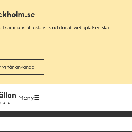
ockholm.se
tt sammanställa statistik och för att webbplatsen ska
or vi får använda
ällan
Meny
h bild