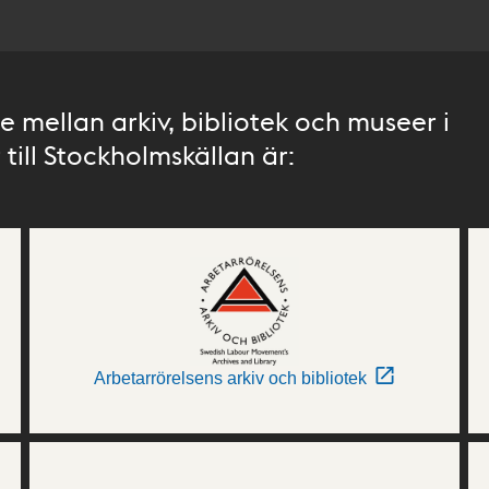
 mellan arkiv, bibliotek och museer i
till Stockholmskällan är:
Arbetarrörelsens arkiv och bibliotek