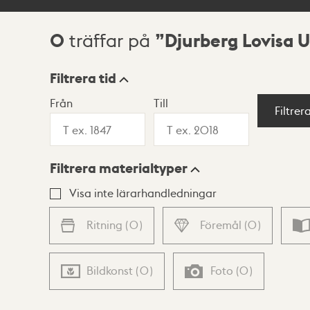
0
Djurberg Lovisa U
träffar på
Sökresultat
Filtrera tid
Från
Till
Visningsläge
Filtrer
Filtrera materialtyper
Lista
Karta
Visa inte lärarhandledningar
Ritning
(
0
)
Föremål
(
0
)
Bildkonst
(
0
)
Foto
(
0
)