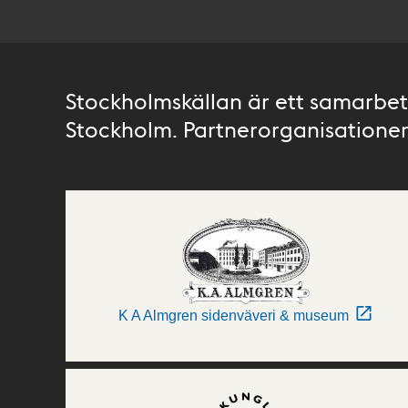
Stockholmskällan är ett samarbete
Stockholm. Partnerorganisationer 
K A Almgren sidenväveri & museum