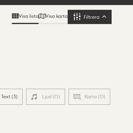
Visa karta
Visa lista
Filtrera
Filtrera
Text
(
3
)
Ljud
(
0
)
Karta
(
0
)