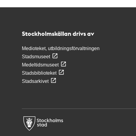
Kontakt
Stockholmskällan
Stockholmskällan drivs av
Medioteket, utbildningsförvaltningen
Stadsmuseet
Medeltidsmuseet
Stadsbiblioteket
Stadsarkivet