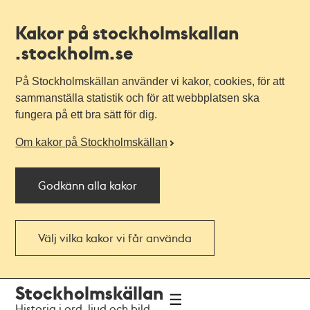
Kakor på stockholmskallan
.stockholm.se
På Stockholmskällan använder vi kakor, cookies, för att
sammanställa statistik och för att webbplatsen ska
fungera på ett bra sätt för dig.
Om kakor på Stockholmskällan
Godkänn alla kakor
Välj vilka kakor vi får använda
Till
Till
Stockholmskällan
navigationen
huvudinnehållet
Historia i ord, ljud och bild