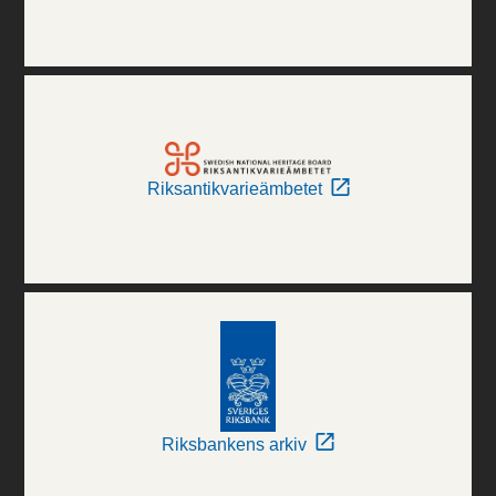
Riksantikvarieämbetet
Riksbankens arkiv