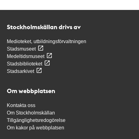
Kontakt
Stockholmskällan
Stockholmskällan drivs av
Medioteket, utbildningsförvaltningen
Stadsmuseet
Medeltidsmuseet
Stadsbiblioteket
Stadsarkivet
Om webbplatsen
Kontakta oss
Om Stockholmskällan
Tillgänglighetsredogörelse
Om kakor på webbplatsen