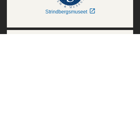
Strindbergsmuseet
Thielska Galleriet
Världskulturmuseerna