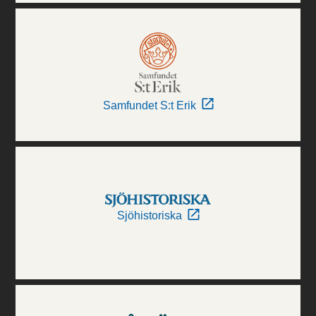
Samfundet S:t Erik
Sjöhistoriska