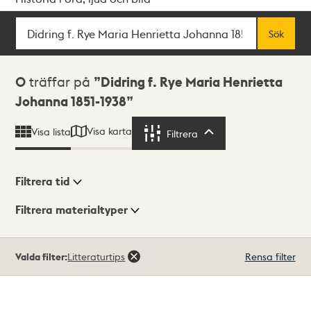
Sök
Fritextsök
Sök
Sökresultat
0
träffar på
Didring f. Rye Maria Henrietta
Johanna 1851-1938
Visa karta
Visa lista
Filtrera
Filtrera
Filtrera tid
Filtrera materialtyper
Visningsläge
Totalt
Valda filter:
Litteraturtips
Rensa filter
0
träffar
Lista
Karta