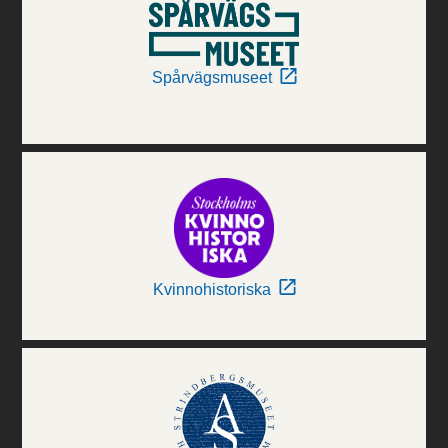
Spårvägsmuseet
Kvinnohistoriska