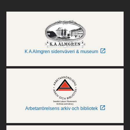
K A Almgren sidenväveri & museum
Arbetarrörelsens arkiv och bibliotek