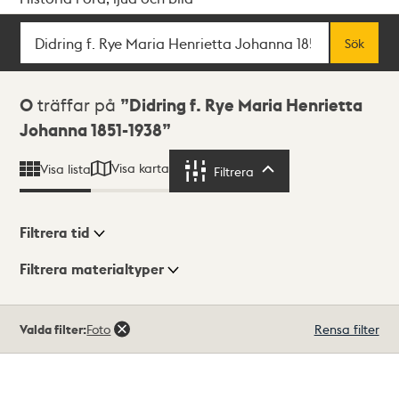
Sök
Fritextsök
Sök
Sökresultat
0
träffar på
Didring f. Rye Maria Henrietta
Johanna 1851-1938
Visa karta
Visa lista
Filtrera
Filtrera
Filtrera tid
Filtrera materialtyper
Visningsläge
Totalt
Valda filter:
Foto
Rensa filter
0
träffar
Lista
Karta