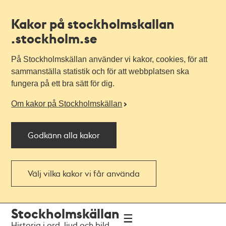
Kakor på stockholmskallan
.stockholm.se
På Stockholmskällan använder vi kakor, cookies, för att
sammanställa statistik och för att webbplatsen ska
fungera på ett bra sätt för dig.
Om kakor på Stockholmskällan
Godkänn alla kakor
Välj vilka kakor vi får använda
Till
Till
Stockholmskällan
navigationen
huvudinnehållet
Historia i ord, ljud och bild