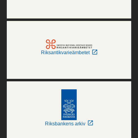
Riksantikvarieämbetet
Riksbankens arkiv