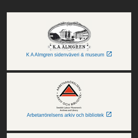
K A Almgren sidenväveri & museum
Arbetarrörelsens arkiv och bibliotek