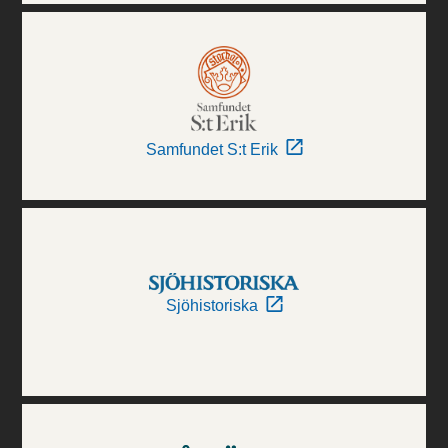
Samfundet S:t Erik
Sjöhistoriska