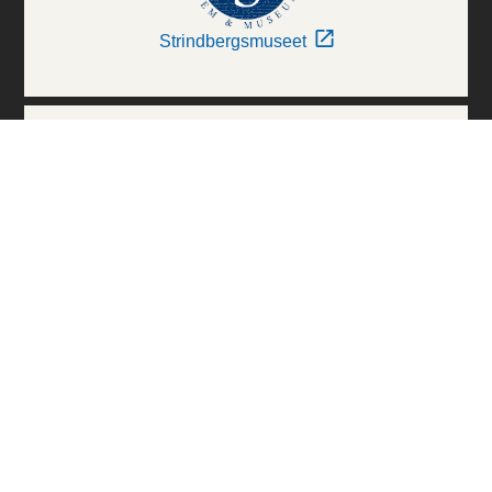
Strindbergsmuseet
Thielska Galleriet
Världskulturmuseerna