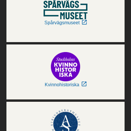
Spårvägsmuseet
Kvinnohistoriska