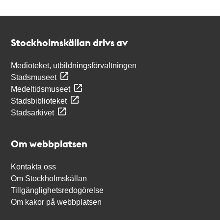
Kontakt
Stockholmskällan
Stockholmskällan drivs av
Medioteket, utbildningsförvaltningen
Stadsmuseet
Medeltidsmuseet
Stadsbiblioteket
Stadsarkivet
Om webbplatsen
Kontakta oss
Om Stockholmskällan
Tillgänglighetsredogörelse
Om kakor på webbplatsen