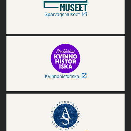
Spårvägsmuseet
Kvinnohistoriska