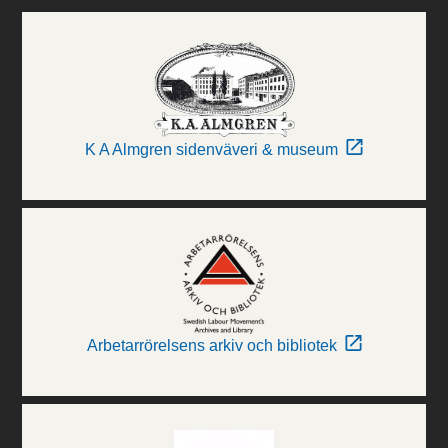
K A Almgren sidenväveri & museum
Arbetarrörelsens arkiv och bibliotek