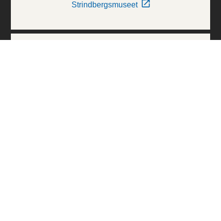
Strindbergsmuseet
Thielska Galleriet
Världskulturmuseerna