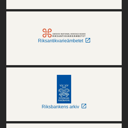
Riksantikvarieämbetet
Riksbankens arkiv