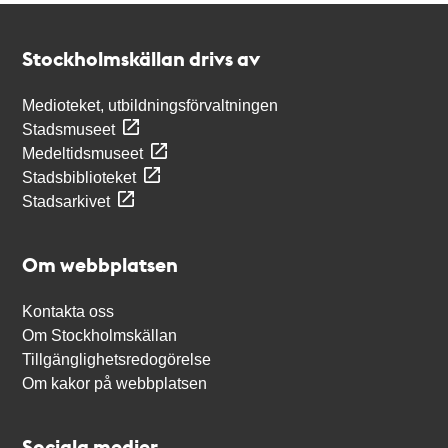
Kontakt
Stockholmskällan
Stockholmskällan drivs av
Medioteket, utbildningsförvaltningen
Stadsmuseet
Medeltidsmuseet
Stadsbiblioteket
Stadsarkivet
Om webbplatsen
Kontakta oss
Om Stockholmskällan
Tillgänglighetsredogörelse
Om kakor på webbplatsen
Sociala medier