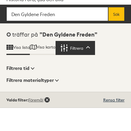
Sök
Fritextsök
Sök
Sökresultat
0
träffar på
Den Gyldene Freden
Visa karta
Visa lista
Filtrera
Filtrera
Filtrera tid
Filtrera materialtyper
Visningsläge
Totalt
Valda filter:
Föremål
Rensa filter
0
träffar
Lista
Karta