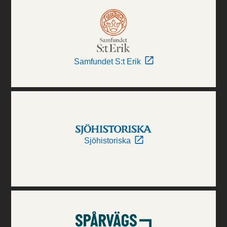
Samfundet S:t Erik
Sjöhistoriska