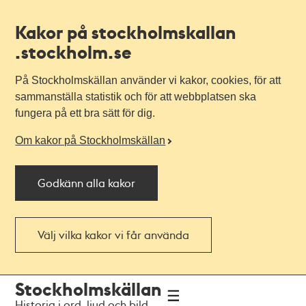
Kakor på stockholmskallan
.stockholm.se
På Stockholmskällan använder vi kakor, cookies, för att
sammanställa statistik och för att webbplatsen ska
fungera på ett bra sätt för dig.
Om kakor på Stockholmskällan
Godkänn alla kakor
Välj vilka kakor vi får använda
Till
Till
Stockholmskällan
navigationen
huvudinnehållet
Historia i ord, ljud och bild