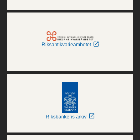
Riksantikvarieämbetet
Riksbankens arkiv