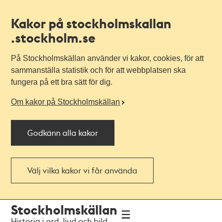
Kakor på stockholmskallan
.stockholm.se
På Stockholmskällan använder vi kakor, cookies, för att
sammanställa statistik och för att webbplatsen ska
fungera på ett bra sätt för dig.
Om kakor på Stockholmskällan
Godkänn alla kakor
Välj vilka kakor vi får använda
Till
Till
Stockholmskällan
navigationen
huvudinnehållet
Historia i ord, ljud och bild