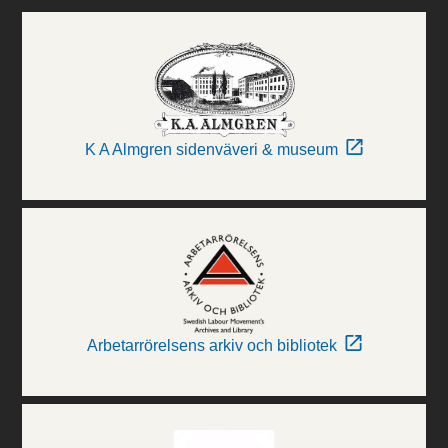
K A Almgren sidenväveri & museum
Arbetarrörelsens arkiv och bibliotek