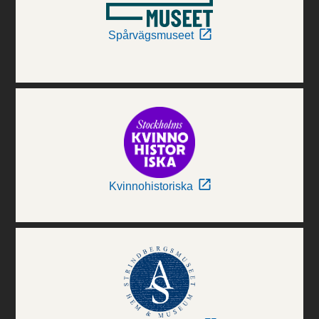
Spårvägsmuseet
Kvinnohistoriska