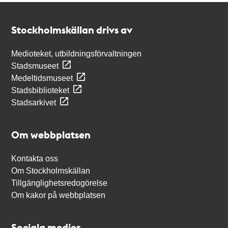
Kontakt
Stockholmskällan
Stockholmskällan drivs av
Medioteket, utbildningsförvaltningen
Stadsmuseet
Medeltidsmuseet
Stadsbiblioteket
Stadsarkivet
Om webbplatsen
Kontakta oss
Om Stockholmskällan
Tillgänglighetsredogörelse
Om kakor på webbplatsen
Sociala medier