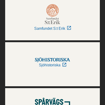
Samfundet S:t Erik
Sjöhistoriska