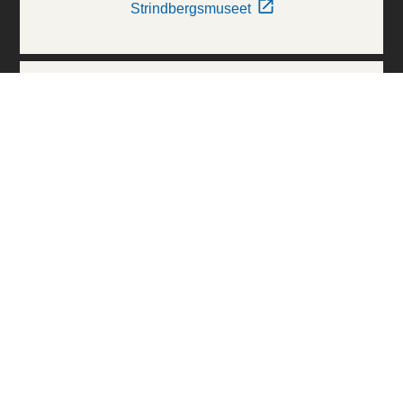
Strindbergsmuseet
Thielska Galleriet
Världskulturmuseerna