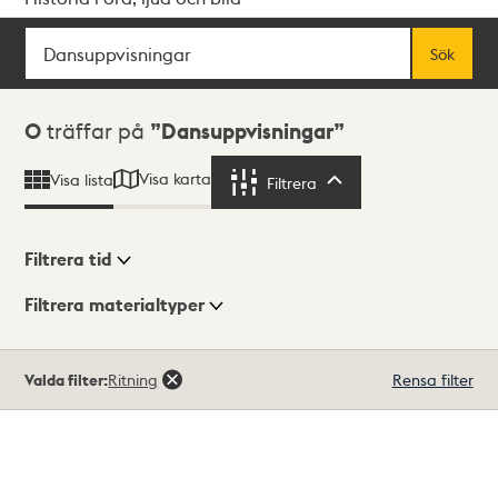
Sök
Fritextsök
Sök
Sökresultat
0
träffar på
Dansuppvisningar
Visa karta
Visa lista
Filtrera
Filtrera
Filtrera tid
Filtrera materialtyper
Visningsläge
Totalt
Valda filter:
Ritning
Rensa filter
0
träffar
Lista
Karta