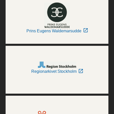
Prins Eugens Waldemarsudde
Regionarkivet Stockholm