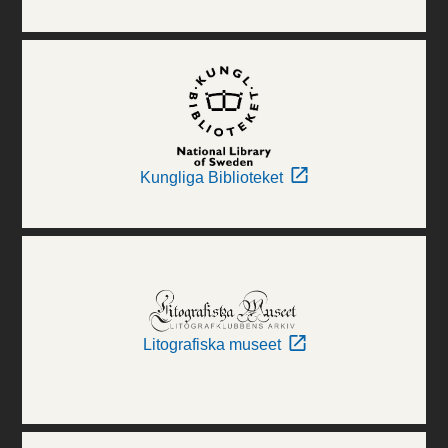
Kungliga Biblioteket
Litografiska museet