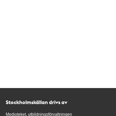
Kontakt
Stockholmskällan
Stockholmskällan drivs av
Medioteket, utbildningsförvaltningen