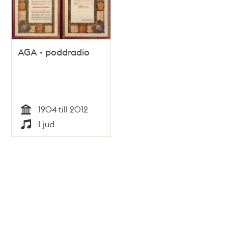
AGA - poddradio
1904 till 2012
Tid
Ljud
Typ