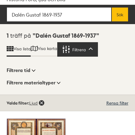
Sök
Fritextsök
Sök
Sökresultat
1
träff på
Dalén Gustaf 1869-1937
Visa karta
Visa lista
Filtrera
Filtrera
Filtrera tid
Filtrera materialtyper
Visningsläge
Totalt
Valda filter:
Ljud
Rensa filter
1
träffar
Lista
Karta