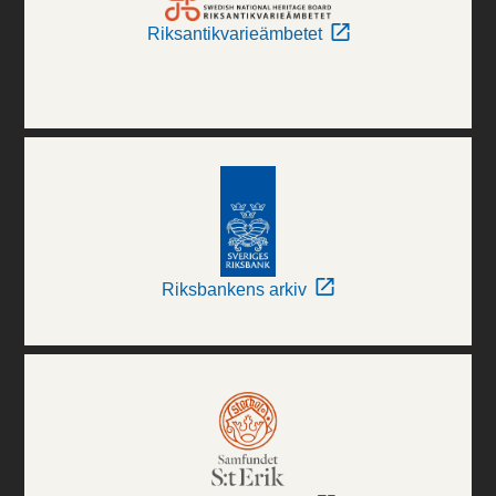
Riksantikvarieämbetet
Riksbankens arkiv