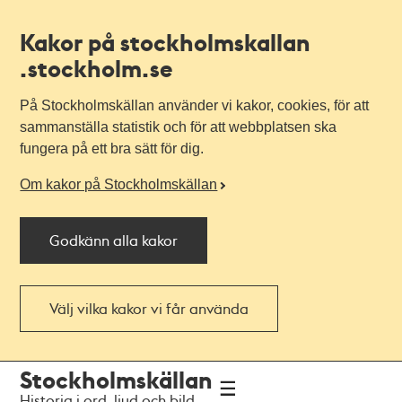
Kakor på stockholmskallan
.stockholm.se
På Stockholmskällan använder vi kakor, cookies, för att
sammanställa statistik och för att webbplatsen ska
fungera på ett bra sätt för dig.
Om kakor på Stockholmskällan
Godkänn alla kakor
Välj vilka kakor vi får använda
Till
Till
Stockholmskällan
navigationen
huvudinnehållet
Historia i ord, ljud och bild