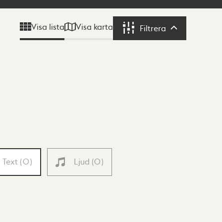
Visa karta
Visa lista
Filtrera
Filtrera
Text
(
0
)
Ljud
(
0
)