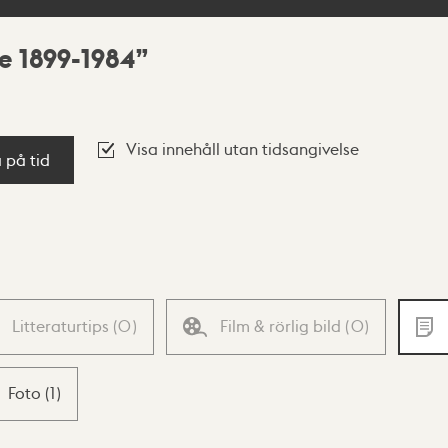
e 1899-1984
Visa innehåll utan tidsangivelse
a på tid
Litteraturtips
(
0
)
Film & rörlig bild
(
0
)
Foto
(
1
)