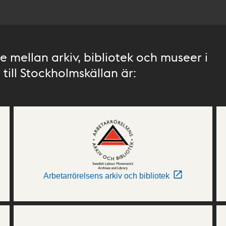
 mellan arkiv, bibliotek och museer i
till Stockholmskällan är:
Arbetarrörelsens arkiv och bibliotek