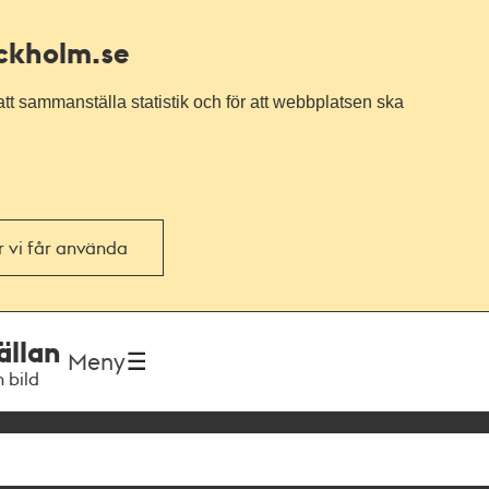
ockholm.se
tt sammanställa statistik och för att webbplatsen ska
or vi får använda
ällan
Meny
h bild