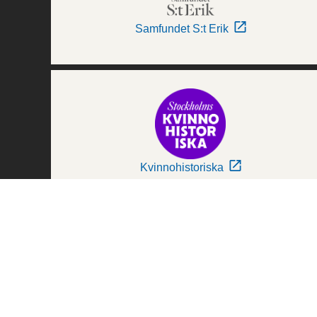
Samfundet S:t Erik
Kvinnohistoriska
Världskulturmuseerna