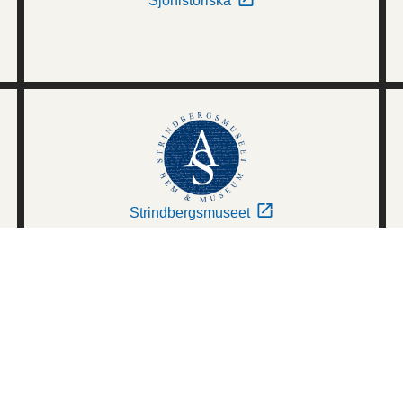
Sjöhistoriska
Strindbergsmuseet