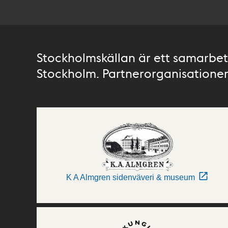
Stockholmskällan är ett samarbete
Stockholm. Partnerorganisationer 
K A Almgren sidenväveri & museum