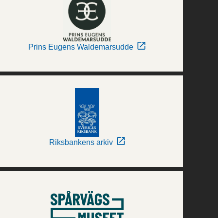
Prins Eugens Waldemarsudde
Riksbankens arkiv