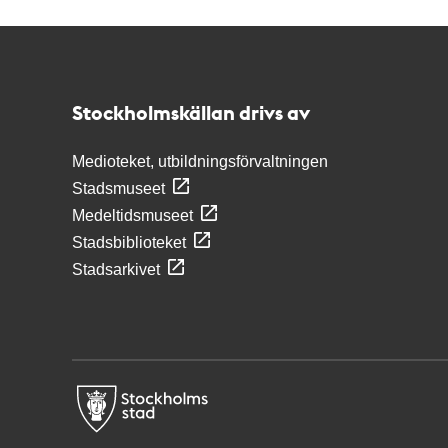
Kontakt
Stockholmskällan
Stockholmskällan drivs av
Medioteket, utbildningsförvaltningen
Stadsmuseet
Medeltidsmuseet
Stadsbiblioteket
Stadsarkivet