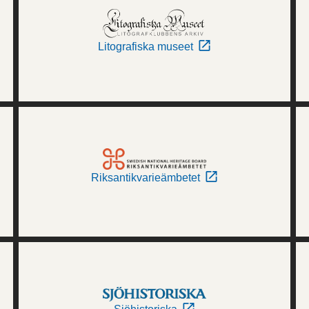
Litografiska museet
Riksantikvarieämbetet