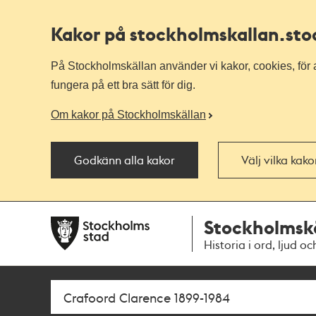
Kakor på stockholmskallan
.st
På Stockholmskällan använder vi kakor, cookies, för a
fungera på ett bra sätt för dig.
Om kakor på Stockholmskällan
Godkänn alla kakor
Välj vilka kak
Till
Till
Stockholmsk
navigationen
huvudinnehållet
Historia i ord, ljud oc
Sök
Fritextsök