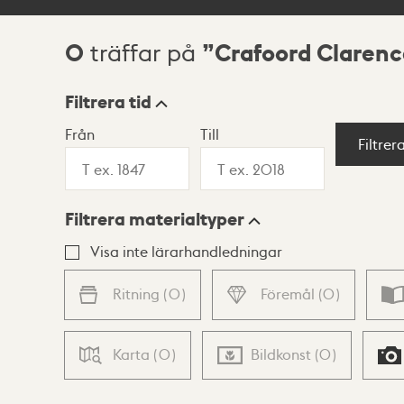
0
Crafoord Clarenc
träffar på
Sökresultat
Filtrera tid
Från
Till
Visningsläge
Filtrer
Filtrera materialtyper
Lista
Karta
Visa inte lärarhandledningar
Ritning
(
0
)
Föremål
(
0
)
Karta
(
0
)
Bildkonst
(
0
)