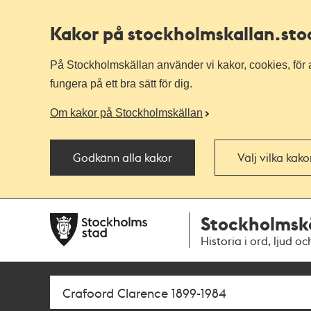
Kakor på stockholmskallan
.st
På Stockholmskällan använder vi kakor, cookies, för a
fungera på ett bra sätt för dig.
Om kakor på Stockholmskällan
Godkänn alla kakor
Välj vilka kak
Till
Till
Stockholmsk
navigationen
huvudinnehållet
Historia i ord, ljud oc
Sök
Fritextsök