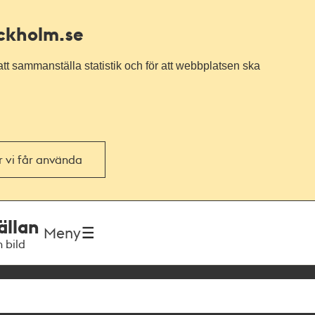
ockholm.se
tt sammanställa statistik och för att webbplatsen ska
or vi får använda
ällan
Meny
h bild