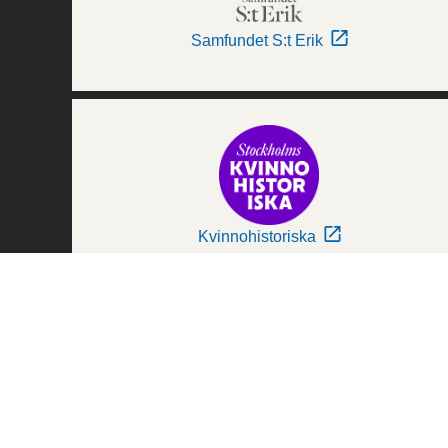
Samfundet S:t Erik
Kvinnohistoriska
Världskulturmuseerna