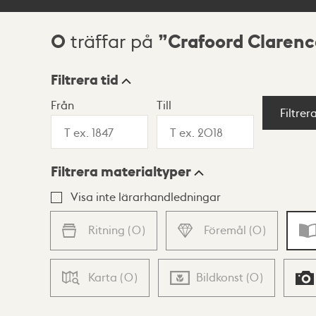
0
Crafoord Clarenc
träffar på
Sökresultat
Filtrera tid
Från
Till
Visningsläge
Filtrer
Filtrera materialtyper
Lista
Karta
Visa inte lärarhandledningar
Ritning
(
0
)
Föremål
(
0
)
Karta
(
0
)
Bildkonst
(
0
)