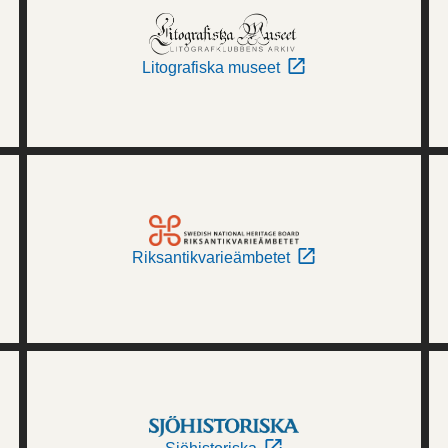
Litografiska museet
Riksantikvarieämbetet