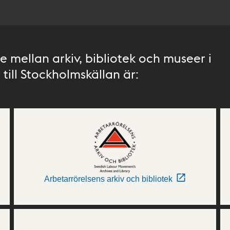
 mellan arkiv, bibliotek och museer i
till Stockholmskällan är:
Arbetarrörelsens arkiv och bibliotek