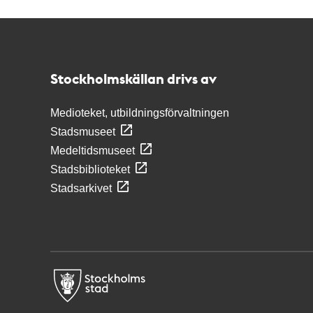
Kontakt
Stockholmskällan
Stockholmskällan drivs av
Medioteket, utbildningsförvaltningen
Stadsmuseet
Medeltidsmuseet
Stadsbiblioteket
Stadsarkivet