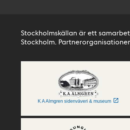
Stockholmskällan är ett samarbete
Stockholm. Partnerorganisationer 
K A Almgren sidenväveri & museum