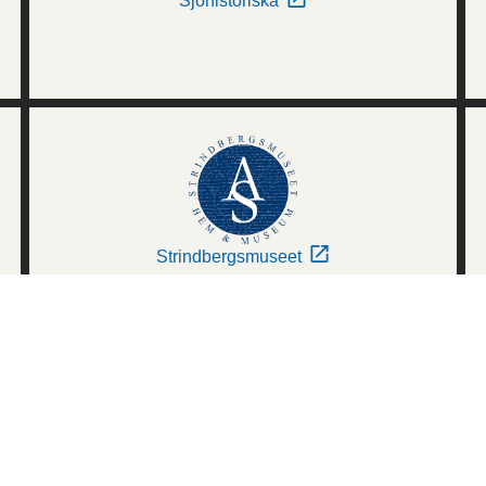
Sjöhistoriska
Strindbergsmuseet