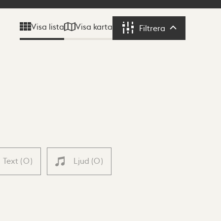
Visa karta
Visa lista
Filtrera
Filtrera
Text
(
0
)
Ljud
(
0
)