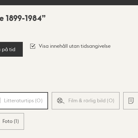
e 1899-1984
Visa innehåll utan tidsangivelse
a på tid
Litteraturtips
(
0
)
Film & rörlig bild
(
0
)
Foto
(
1
)