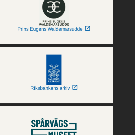
Prins Eugens Waldemarsudde
Riksbankens arkiv