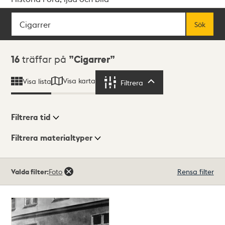
Sök
Fritextsök
Sök
Sökresultat
16
träffar på
Cigarrer
Visa karta
Visa lista
Filtrera
Filtrera
Filtrera tid
Filtrera materialtyper
Visningsläge
Totalt
Valda filter:
Foto
Rensa filter
16
träffar
Lista
Karta