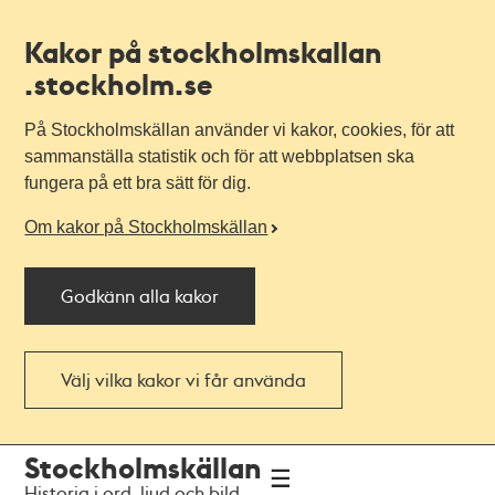
Kakor på stockholmskallan
.stockholm.se
På Stockholmskällan använder vi kakor, cookies, för att
sammanställa statistik och för att webbplatsen ska
fungera på ett bra sätt för dig.
Om kakor på Stockholmskällan
Godkänn alla kakor
Välj vilka kakor vi får använda
Till
Till
Stockholmskällan
navigationen
huvudinnehållet
Historia i ord, ljud och bild