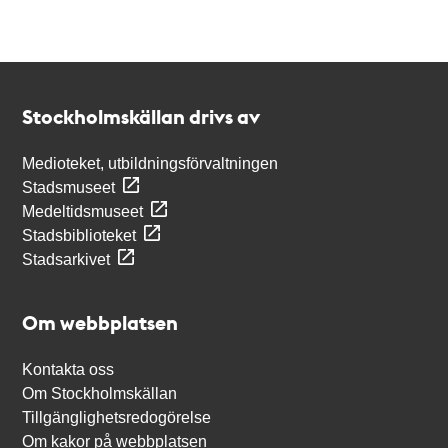
Kontakt
Stockholmskällan
Stockholmskällan drivs av
Medioteket, utbildningsförvaltningen
Stadsmuseet
Medeltidsmuseet
Stadsbiblioteket
Stadsarkivet
Om webbplatsen
Kontakta oss
Om Stockholmskällan
Tillgänglighetsredogörelse
Om kakor på webbplatsen