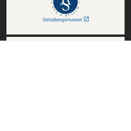
Strindbergsmuseet
Thielska Galleriet
Världskulturmuseerna