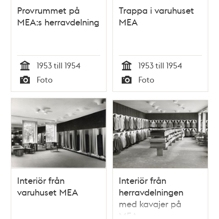
Provrummet på
Trappa i varuhuset
MEA:s herravdelning
MEA
1953 till 1954
1953 till 1954
Tid
Tid
Foto
Foto
Typ
Typ
Interiör från
Interiör från
varuhuset MEA
herravdelningen
med kavajer på
MEA