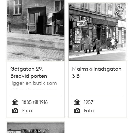
Götgatan 29.
Malmskillnadsgatan
Bredvid porten
3 B
ligger en butik som
säljer cigarrer, snus
och tobak
1885 till 1918
1957
Tid
Tid
Foto
Foto
Typ
Typ