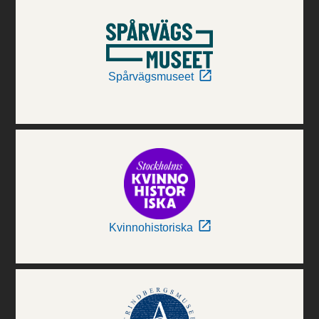
Spårvägsmuseet
Kvinnohistoriska