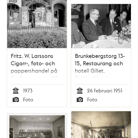
Fritz. W. Larssons
Brunkebergstorg 13-
Cigarr-, foto- och
15, Restaurang och
pappershandel på
hotell Gillet.
Karlbergsvägen 85.
Reklamföreningens
årsmöte. I samspråk
1973
26 februari 1951
t. v. kvällens
Tid
Tid
Foto
Foto
föredragshållare
Typ
Typ
lektor Gösta
Bergman och
ordförande
civilekonom Börje
Lindberg