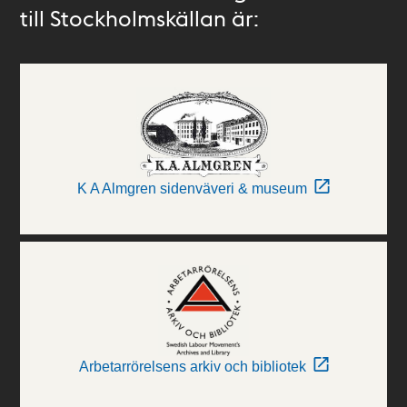
till Stockholmskällan är:
K A Almgren sidenväveri & museum
Arbetarrörelsens arkiv och bibliotek