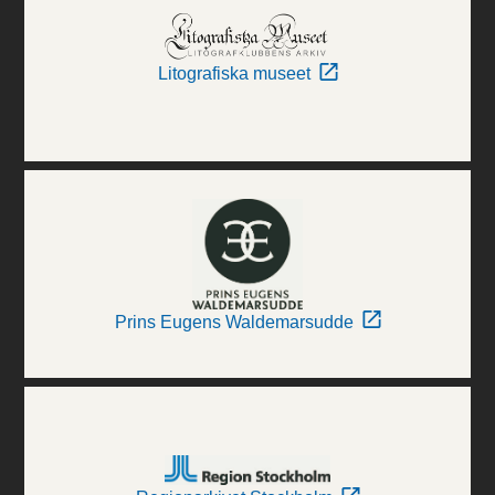
Litografiska museet
Prins Eugens Waldemarsudde