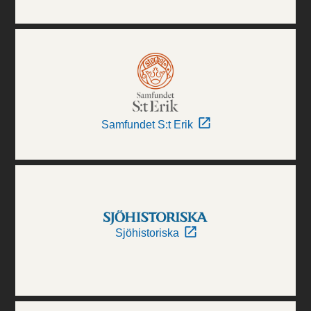
Samfundet S:t Erik
Sjöhistoriska