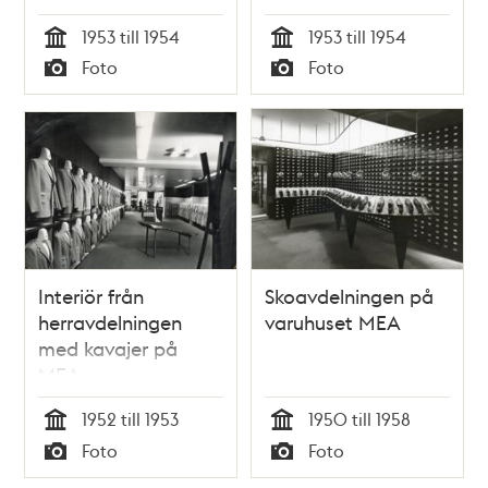
1953 till 1954
1953 till 1954
Tid
Tid
Foto
Foto
Typ
Typ
Interiör från
Skoavdelningen på
herravdelningen
varuhuset MEA
med kavajer på
MEA
1952 till 1953
1950 till 1958
Tid
Tid
Foto
Foto
Typ
Typ