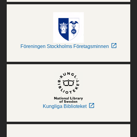
Föreningen Stockholms Företagsminnen
Kungliga Biblioteket