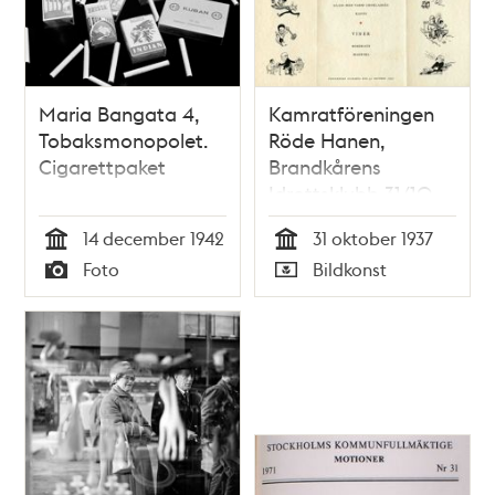
Maria Bangata 4,
Kamratföreningen
Tobaksmonopolet.
Röde Hanen,
Cigarettpaket
Brandkårens
Idrottsklubb 31/10
1937
14 december 1942
31 oktober 1937
Tid
Tid
Foto
Bildkonst
Typ
Typ