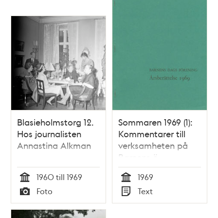
Blasieholmstorg 12.
Sommaren 1969 (1):
Hos journalisten
Kommentarer till
Annastina Alkman
verksamheten på
Barnens ö
1960 till 1969
1969
Tid
Tid
Foto
Text
Typ
Typ