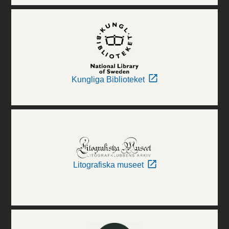
Kungliga Biblioteket
Litografiska museet