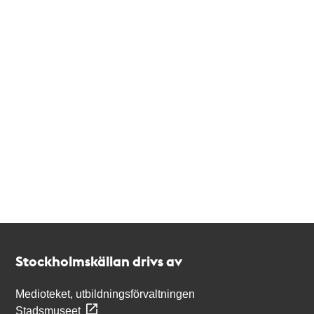
Kontakt
Stockholmskällan
Stockholmskällan drivs av
Medioteket, utbildningsförvaltningen
Stadsmuseet