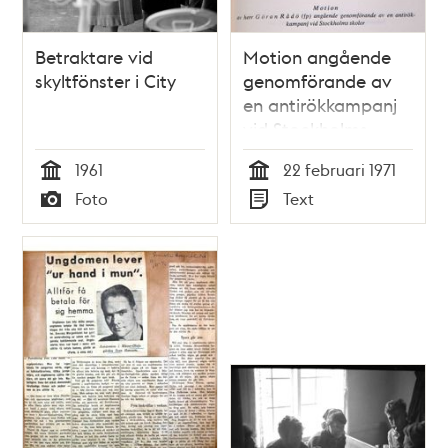
Betraktare vid
Motion angående
skyltfönster i City
genomförande av
en antirökkampanj
vid Stockholms
skolor -
1961
22 februari 1971
Stadsfullmäktige
Tid
Tid
Foto
Text
1971
Typ
Typ