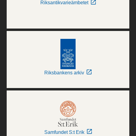
Riksantikvarieämbetet
Riksbankens arkiv
Samfundet S:t Erik