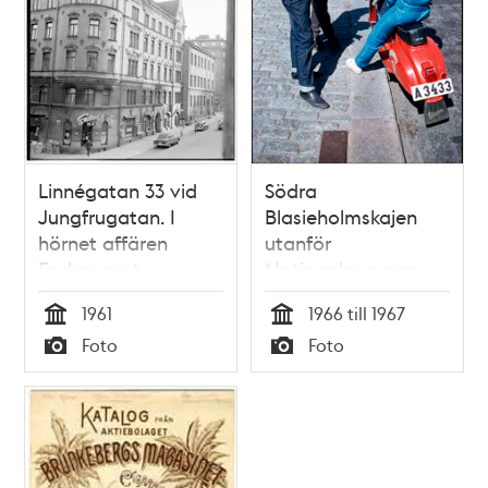
Linnégatan 33 vid
Södra
Jungfrugatan. I
Blasieholmskajen
hörnet affären
utanför
Endres mat
Nationalmuseum
1961
1966 till 1967
Tid
Tid
Foto
Foto
Typ
Typ