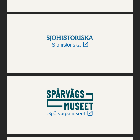
Sjöhistoriska
Spårvägsmuseet