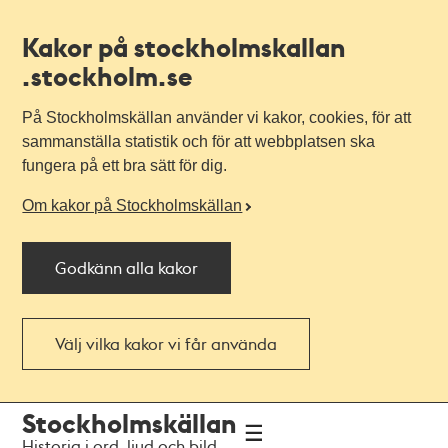
Kakor på stockholmskallan
.stockholm.se
På Stockholmskällan använder vi kakor, cookies, för att
sammanställa statistik och för att webbplatsen ska
fungera på ett bra sätt för dig.
Om kakor på Stockholmskällan
Godkänn alla kakor
Välj vilka kakor vi får använda
Till
Till
Stockholmskällan
navigationen
huvudinnehållet
Historia i ord, ljud och bild