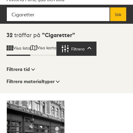
Sök
Fritextsök
Sök
Sökresultat
32
träffar på
Cigaretter
Visa karta
Visa lista
Filtrera
Filtrera
Filtrera tid
Filtrera materialtyper
Visningsläge
Totalt
32
träffar
Lista
Karta