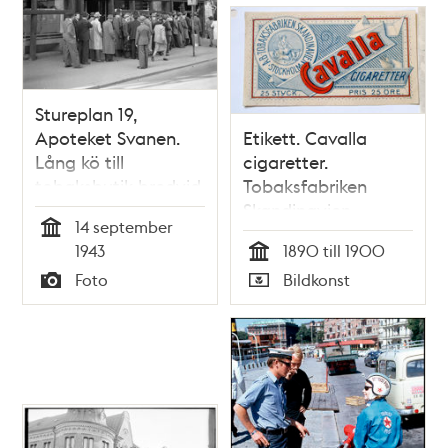
Stureplan 19,
Apoteket Svanen.
Etikett. Cavalla
Lång kö till
cigaretter.
tobaksbutik bredvid
Tobaksfabriken
på grund av ny
Skandinavien
14 september
ransoneringsperiod
Tid
1943
1890 till 1900
och att de
Tid
Foto
Bildkonst
munstyckslösa
Typ
Typ
cigaretternas
poängvärde sänkts