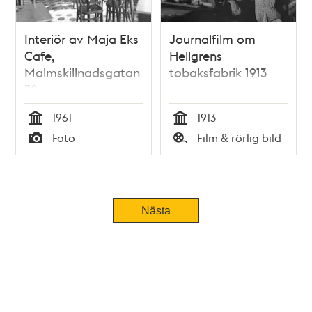
Interiör av Maja Eks
Journalfilm om
Cafe,
Hellgrens
Malmskillnadsgatan
tobaksfabrik 1913
38
1961
1913
Tid
Tid
Foto
Film & rörlig bild
Typ
Typ
Nästa