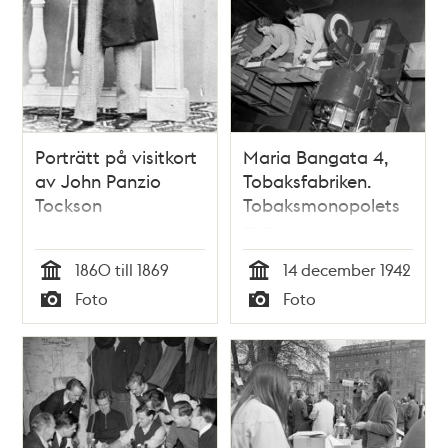
Porträtt på visitkort
Maria Bangata 4,
av John Panzio
Tobaksfabriken.
Tockson
Tobaksmonopolets
nya
cigarettillverkning
1860 till 1869
14 december 1942
Tid
Tid
Foto
Foto
Typ
Typ