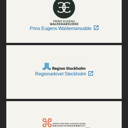
Prins Eugens Waldemarsudde
Regionarkivet Stockholm