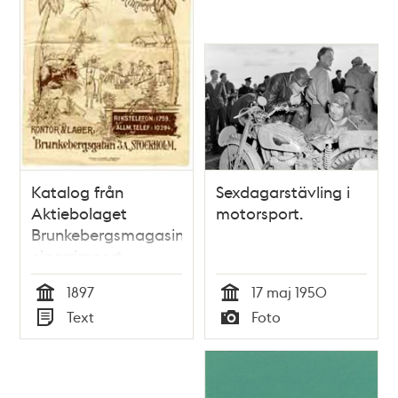
Katalog från
Sexdagarstävling i
Aktiebolaget
motorsport.
Brunkebergsmagasinet
cigarrimport
1897
17 maj 1950
Tid
Tid
Text
Foto
Typ
Typ