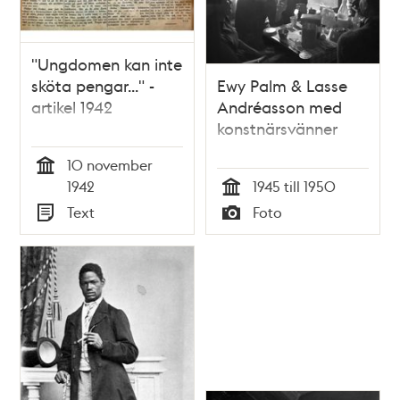
"Ungdomen kan inte
sköta pengar..." -
Ewy Palm & Lasse
artikel 1942
Andréasson med
konstnärsvänner
10 november
Tid
1942
1945 till 1950
Tid
Text
Foto
Typ
Typ