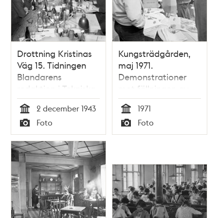
Drottning Kristinas
Kungsträdgården,
Väg 15. Tidningen
maj 1971.
Blandarens
Demonstrationer
redaktion i Tekniska
mot fällningen av
Högskolans
almarna
2 december 1943
1971
studentkårs kårhus.
Tid
Tid
Foto
Foto
Typ
Typ