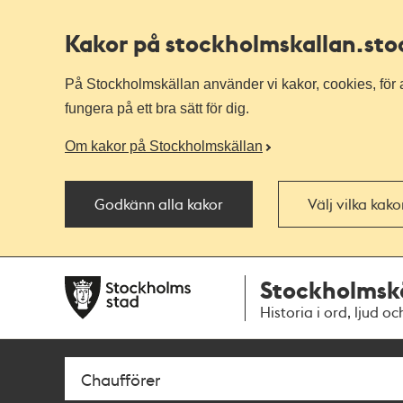
Kakor på stockholmskallan
.st
På Stockholmskällan använder vi kakor, cookies, för a
fungera på ett bra sätt för dig.
Om kakor på Stockholmskällan
Godkänn alla kakor
Välj vilka kak
Till
Till
Stockholmsk
navigationen
huvudinnehållet
Historia i ord, ljud oc
Sök
Fritextsök