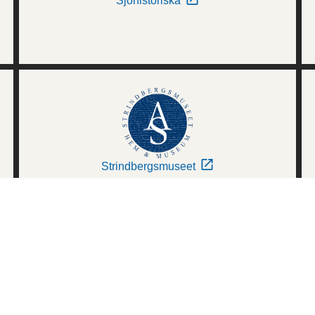
Sjöhistoriska
Strindbergsmuseet