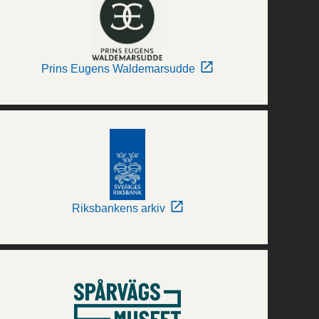
Prins Eugens Waldemarsudde
Riksbankens arkiv