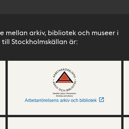
 mellan arkiv, bibliotek och museer i
till Stockholmskällan är:
Arbetarrörelsens arkiv och bibliotek