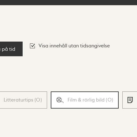
Visa innehåll utan tidsangivelse
a på tid
Litteraturtips
(
0
)
Film & rörlig bild
(
0
)