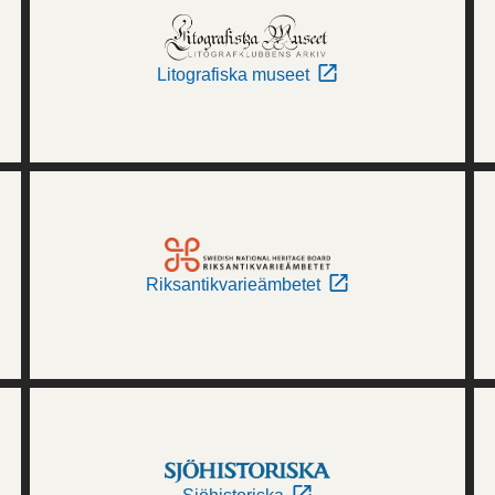
Litografiska museet
Riksantikvarieämbetet