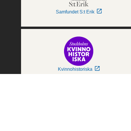
Samfundet S:t Erik
Kvinnohistoriska
Världskulturmuseerna