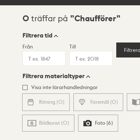
0
Chaufförer
träffar på
Sökresultat
Filtrera tid
Från
Till
Visningsläge
Filtrer
Filtrera materialtyper
Lista
Karta
Visa inte lärarhandledningar
Ritning
(
0
)
Föremål
(
0
)
Bildkonst
(
0
)
Foto
(
6
)