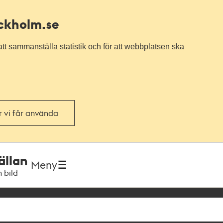
ockholm.se
tt sammanställa statistik och för att webbplatsen ska
or vi får använda
ällan
Meny
h bild