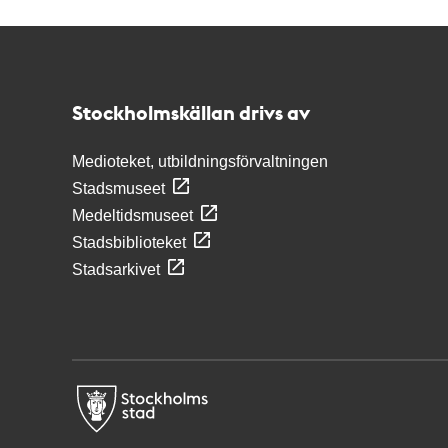
Kontakt
Stockholmskällan
Stockholmskällan drivs av
Medioteket, utbildningsförvaltningen
Stadsmuseet
Medeltidsmuseet
Stadsbiblioteket
Stadsarkivet