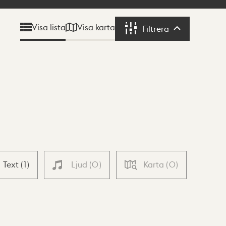
Visa karta
Visa lista
Filtrera
Filtrera
Text
(
1
)
Ljud
(
0
)
Karta
(
0
)