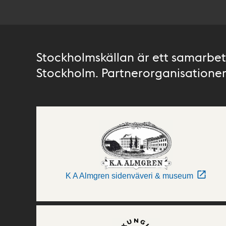
Stockholmskällan är ett samarbete
Stockholm. Partnerorganisationer 
K A Almgren sidenväveri & museum