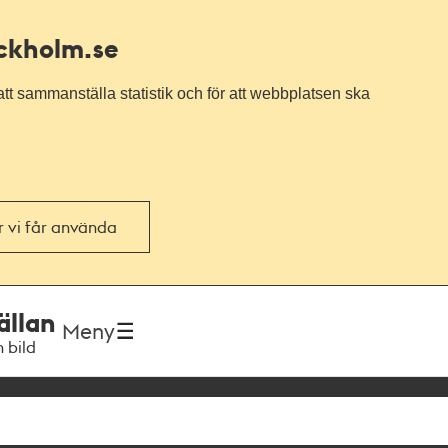
ockholm.se
tt sammanställa statistik och för att webbplatsen ska
or vi får använda
ällan
Meny
h bild