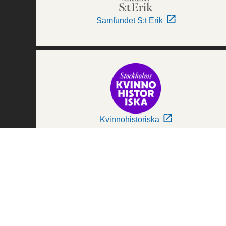
Samfundet S:t Erik
Kvinnohistoriska
Världskulturmuseerna