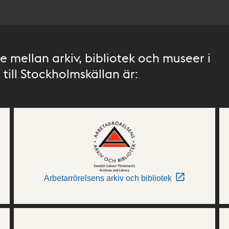
 mellan arkiv, bibliotek och museer i
till Stockholmskällan är:
Arbetarrörelsens arkiv och bibliotek