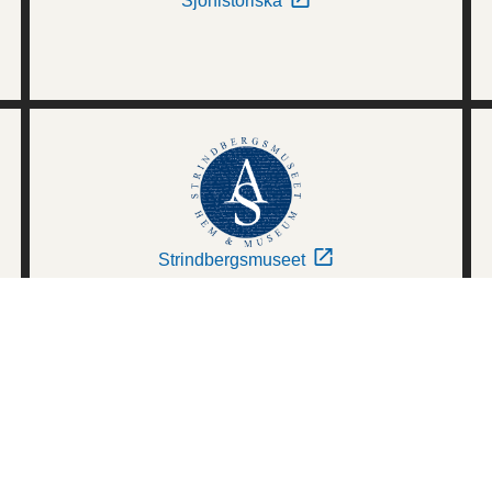
Sjöhistoriska
Strindbergsmuseet