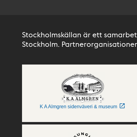
Stockholmskällan är ett samarbete
Stockholm. Partnerorganisationer 
K A Almgren sidenväveri & museum