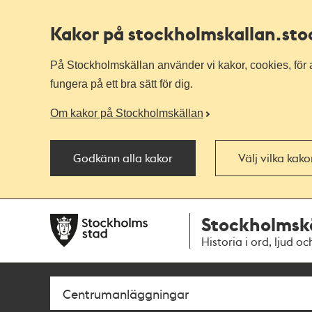
Kakor på stockholmskallan
.st
På Stockholmskällan använder vi kakor, cookies, för a
fungera på ett bra sätt för dig.
Om kakor på Stockholmskällan
Godkänn alla kakor
Välj vilka kak
Till
Till
Stockholmsk
navigationen
huvudinnehållet
Historia i ord, ljud oc
Sök
Fritextsök