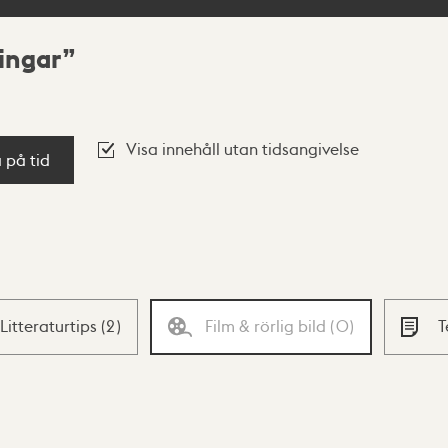
ingar
Visa innehåll utan tidsangivelse
a på tid
Litteraturtips
(
2
)
Film & rörlig bild
(
0
)
T