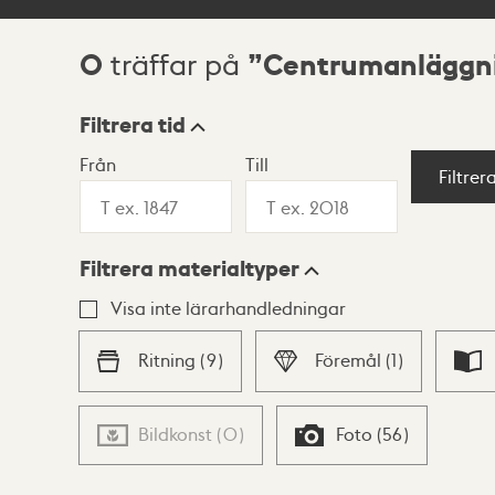
0
Centrumanläggn
träffar på
Sökresultat
Filtrera tid
Från
Till
Visningsläge
Filtrer
Filtrera materialtyper
Lista
Karta
Visa inte lärarhandledningar
Ritning
(
9
)
Föremål
(
1
)
Bildkonst
(
0
)
Foto
(
56
)