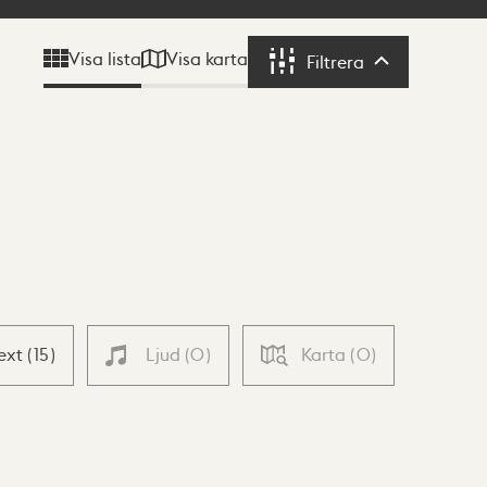
Visa karta
Visa lista
Filtrera
Filtrera
ext
(
15
)
Ljud
(
0
)
Karta
(
0
)