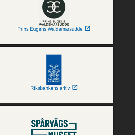
Prins Eugens Waldemarsudde
Riksbankens arkiv