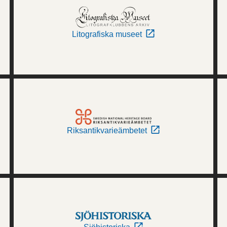
Litografiska museet
Riksantikvarieämbetet