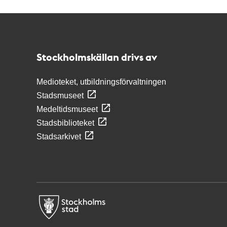
Kontakt
Stockholmskällan
Stockholmskällan drivs av
Medioteket, utbildningsförvaltningen
Stadsmuseet
Medeltidsmuseet
Stadsbiblioteket
Stadsarkivet