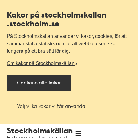
Kakor på stockholmskallan
.stockholm.se
På Stockholmskällan använder vi kakor, cookies, för att
sammanställa statistik och för att webbplatsen ska
fungera på ett bra sätt för dig.
Om kakor på Stockholmskällan
Godkänn alla kakor
Välj vilka kakor vi får använda
Till
Till
Stockholmskällan
navigationen
huvudinnehållet
Historia i ord, ljud och bild