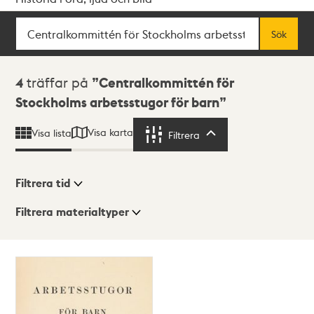
Sök
Fritextsök
Sök
Sökresultat
4
träffar på
Centralkommittén för
Stockholms arbetsstugor för barn
Visa karta
Visa lista
Filtrera
Filtrera
Filtrera tid
Filtrera materialtyper
Visningsläge
Totalt
4
träffar
Lista
Karta