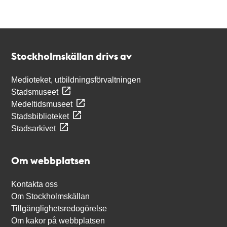
Kontakt
Stockholmskällan
Stockholmskällan drivs av
Medioteket, utbildningsförvaltningen
Stadsmuseet
Medeltidsmuseet
Stadsbiblioteket
Stadsarkivet
Om webbplatsen
Kontakta oss
Om Stockholmskällan
Tillgänglighetsredogörelse
Om kakor på webbplatsen