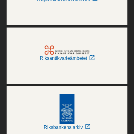
Riksantikvarieämbetet
Riksbankens arkiv