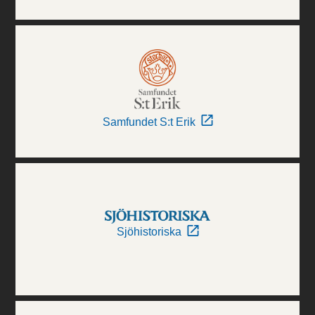
Samfundet S:t Erik
Sjöhistoriska