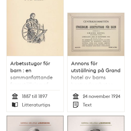
Arbetsstugor för
Annons för
barn : en
utställning på Grand
sammanfattande
hotel av barns
framställning af
hantverksarbeten
arbetsstugeverksamheten
från arbetsstugor -
1887 till 1897
24 november 1924
i Sverige / Anna
1924
Tid
Tid
Litteraturtips
Text
Hierta-Retzius
Typ
Typ