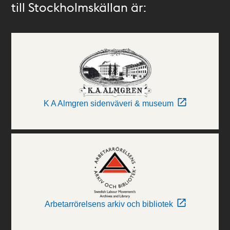
till Stockholmskällan är:
K A Almgren sidenväveri & museum
Arbetarrörelsens arkiv och bibliotek