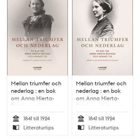
Mellan triumfer och
Mellan triumfer och
nederlag : en bok
nederlag : en bok
om Anna Hierta-
om Anna Hierta-
Retzius och hennes
Retzius och hennes
tid. Volym 2. "A
tid. Volym 1. Lars
1841 till 1924
1841 till 1924
charming bitch of a
Johan Hiertas
Tid
Tid
Litteraturtips
Litteraturtips
wife" / Gerda
dotter Anna /
Typ
Typ
Helena Lindskog
Gerda Helena