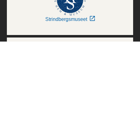
Strindbergsmuseet
Thielska Galleriet
Världskulturmuseerna