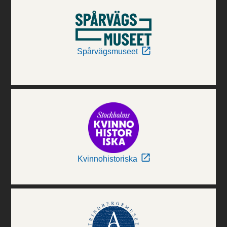
Spårvägsmuseet
Kvinnohistoriska