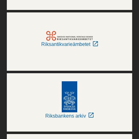
Riksantikvarieämbetet
Riksbankens arkiv