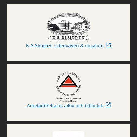
K A Almgren sidenväveri & museum
Arbetarrörelsens arkiv och bibliotek