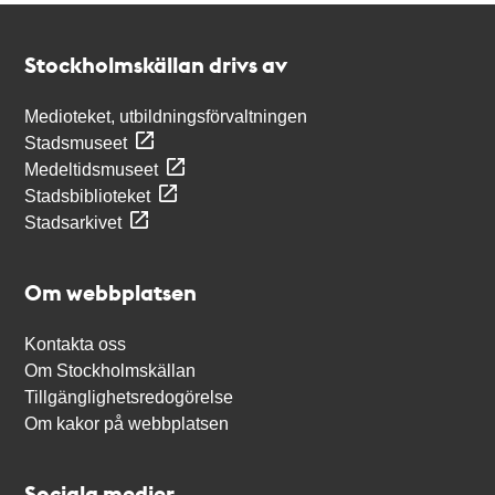
Kontakt
Stockholmskällan
Stockholmskällan drivs av
Medioteket, utbildningsförvaltningen
Stadsmuseet
Medeltidsmuseet
Stadsbiblioteket
Stadsarkivet
Om webbplatsen
Kontakta oss
Om Stockholmskällan
Tillgänglighetsredogörelse
Om kakor på webbplatsen
Sociala medier