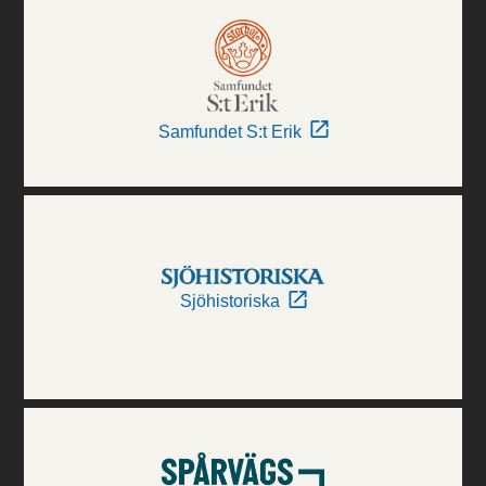
Samfundet S:t Erik
Sjöhistoriska