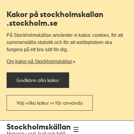
Kakor på stockholmskallan
.stockholm.se
På Stockholmskällan använder vi kakor, cookies, för att
sammanställa statistik och för att webbplatsen ska
fungera på ett bra sätt för dig.
Om kakor på Stockholmskällan
Godkänn alla kakor
Välj vilka kakor vi får använda
Till
Till
Stockholmskällan
navigationen
huvudinnehållet
Historia i ord, ljud och bild