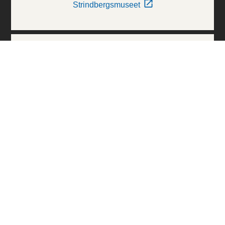
Strindbergsmuseet
Thielska Galleriet
Världskulturmuseerna