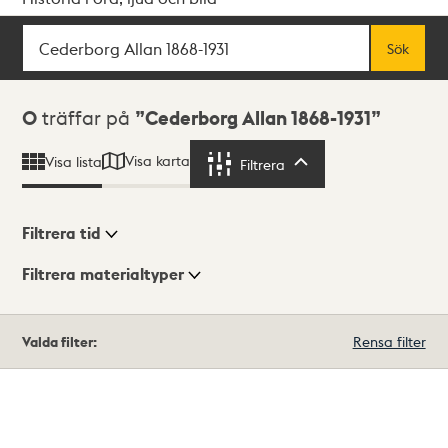
Sök
Fritextsök
Sök
Sökresultat
0
träffar på
Cederborg Allan 1868-1931
Visa karta
Visa lista
Filtrera
Filtrera
Filtrera tid
Filtrera materialtyper
Visningsläge
Totalt
Valda filter:
Rensa filter
0
träffar
Lista
Karta