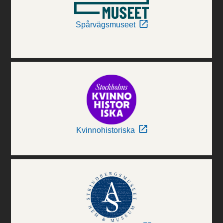
Spårvägsmuseet
Kvinnohistoriska