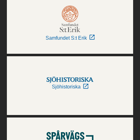
Samfundet S:t Erik
Sjöhistoriska