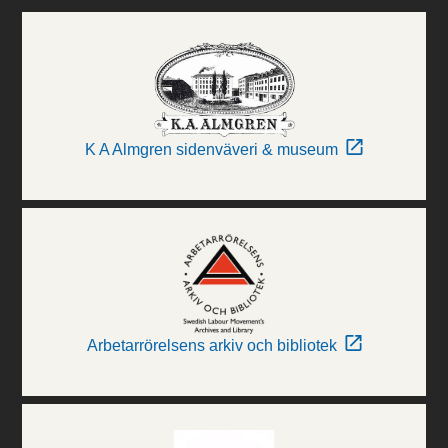
K A Almgren sidenväveri & museum
Arbetarrörelsens arkiv och bibliotek