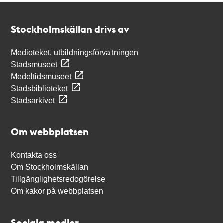
Kontakt
Stockholmskällan
Stockholmskällan drivs av
Medioteket, utbildningsförvaltningen
Stadsmuseet
Medeltidsmuseet
Stadsbiblioteket
Stadsarkivet
Om webbplatsen
Kontakta oss
Om Stockholmskällan
Tillgänglighetsredogörelse
Om kakor på webbplatsen
Sociala medier