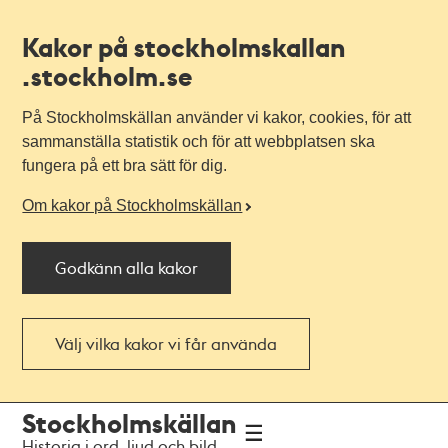
Kakor på stockholmskallan
.stockholm.se
På Stockholmskällan använder vi kakor, cookies, för att
sammanställa statistik och för att webbplatsen ska
fungera på ett bra sätt för dig.
Om kakor på Stockholmskällan
Godkänn alla kakor
Välj vilka kakor vi får använda
Till
Till
Stockholmskällan
navigationen
huvudinnehållet
Historia i ord, ljud och bild