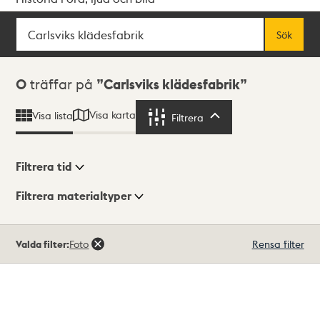
Sök
Fritextsök
Sök
Sökresultat
0
träffar på
Carlsviks klädesfabrik
Visa karta
Visa lista
Filtrera
Filtrera
Filtrera tid
Filtrera materialtyper
Visningsläge
Totalt
Valda filter:
Foto
Rensa filter
0
träffar
Lista
Karta