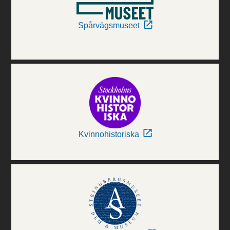
Spårvägsmuseet
Kvinnohistoriska