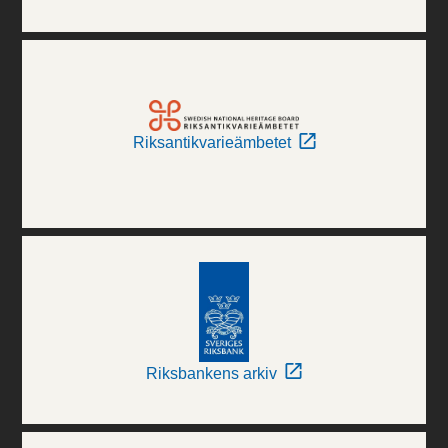
Riksantikvarieämbetet
Riksbankens arkiv