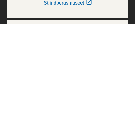
Strindbergsmuseet
Thielska Galleriet
Världskulturmuseerna