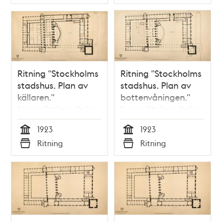
Typ
Typ
Ritning "Stockholms
Ritning "Stockholms
stadshus. Plan av
stadshus. Plan av
källaren."
bottenvåningen."
(uppmätningsritning
(uppmätningsritning
1923)
1923)
1923
1923
Tid
Tid
Ritning
Ritning
Typ
Typ