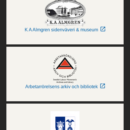
K A Almgren sidenväveri & museum
Arbetarrörelsens arkiv och bibliotek