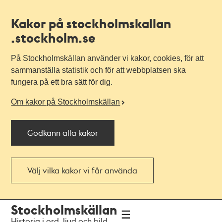
Kakor på stockholmskallan
.stockholm.se
På Stockholmskällan använder vi kakor, cookies, för att
sammanställa statistik och för att webbplatsen ska
fungera på ett bra sätt för dig.
Om kakor på Stockholmskällan
Godkänn alla kakor
Välj vilka kakor vi får använda
Till
Till
Stockholmskällan
navigationen
huvudinnehållet
Historia i ord, ljud och bild