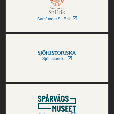
Samfundet S:t Erik
Sjöhistoriska