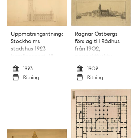
Uppmätningsritningar
Ragnar Östbergs
Stockholms
förslag till Rådhus
stadshus 1923
från 1902,
(samlingspost, 18
perspektivskiss
ritningar)
1923
1902
Tid
Tid
Ritning
Ritning
Typ
Typ