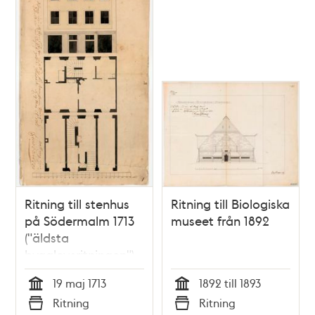
Ritning till stenhus
Ritning till Biologiska
på Södermalm 1713
museet från 1892
("äldsta
bygglovsritningen")
19 maj 1713
1892 till 1893
Tid
Tid
Ritning
Ritning