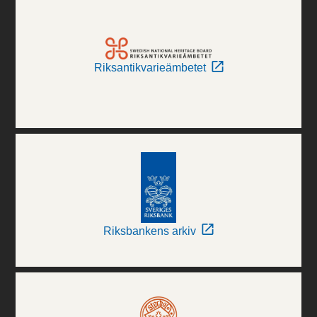
Riksantikvarieämbetet
Riksbankens arkiv