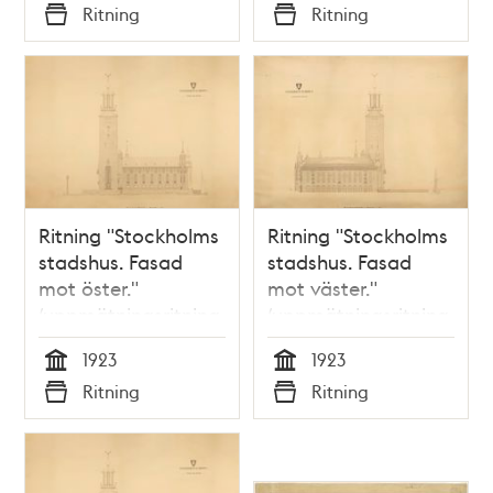
Tid
Tid
Ritning
Ritning
Typ
Typ
Ritning "Stockholms
Ritning "Stockholms
stadshus. Fasad
stadshus. Fasad
mot öster."
mot väster."
(uppmätningsritning
(uppmätningsritning
1923)
1923)
1923
1923
Tid
Tid
Ritning
Ritning
Typ
Typ