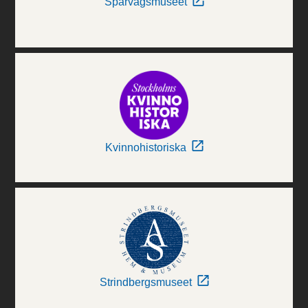
Spårvägsmuseet
Kvinnohistoriska
Strindbergsmuseet