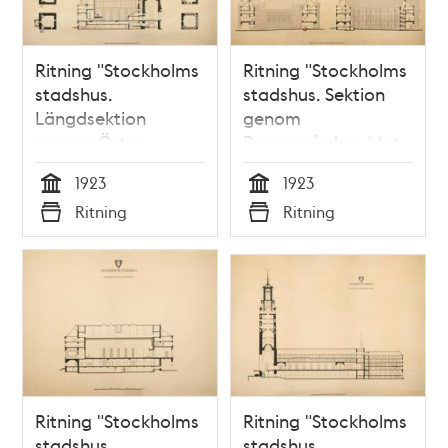
Ritning "Stockholms
Ritning "Stockholms
stadshus.
stadshus. Sektion
Längdsektion
genom
genom Östra
Borgargården. Mot
längan. Planer av
väster. Mot öster."
1923
1923
tornet."
(uppmätningsritning
Tid
Tid
Ritning
Ritning
(uppmätningsritning
1923)
Typ
Typ
1923)
Ritning "Stockholms
Ritning "Stockholms
stadshus.
stadshus.