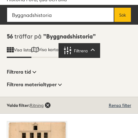
Sök
Fritextsök
Sök
Sökresultat
56
träffar på
Byggnadshistoria
Visa karta
Visa lista
Filtrera
Filtrera
Filtrera tid
Filtrera materialtyper
Visningsläge
Totalt
Valda filter:
Ritning
Rensa filter
56
träffar
Lista
Karta