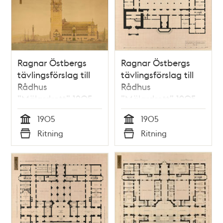
Ragnar Östbergs
Ragnar Östbergs
tävlingsförslag till
tävlingsförslag till
Rådhus
Rådhus
”Mälardrott” 1905
”Mälardrott” 1905,
(samlingspost 23
planritning
1905
1905
ritningar)
källarvåning
Tid
Tid
Ritning
Ritning
Typ
Typ