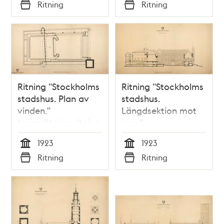
Tid
Tid
Ritning
Ritning
Typ
Typ
Ritning "Stockholms
Ritning "Stockholms
stadshus. Plan av
stadshus.
vinden."
Längdsektion mot
(uppmätningsritning
norr."
1923)
(uppmätningsritning
1923
1923
1923)
Tid
Tid
Ritning
Ritning
Typ
Typ