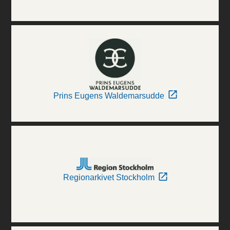
Prins Eugens Waldemarsudde
Regionarkivet Stockholm