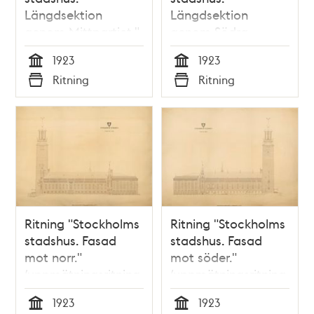
Längdsektion
Längdsektion
genom Mittpartiet."
genom Södra
(uppmätningsritning
längan."
1923
1923
1923)
(uppmätningsritning
Tid
Tid
Ritning
Ritning
1923)
Typ
Typ
Ritning "Stockholms
Ritning "Stockholms
stadshus. Fasad
stadshus. Fasad
mot norr."
mot söder."
(uppmätningsritning
(uppmätningsritning
1923)
1923)
1923
1923