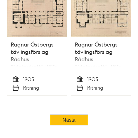
Ragnar Östbergs
Ragnar Östbergs
tävlingsförslag
tävlingsförslag
Rådhus
Rådhus
”Mälardrott” 1905,
”Mälardrott” 1905,
planritning
planritning 1 tr.
1905
1905
bottenvåning
Tid
Tid
Ritning
Ritning
Typ
Typ
Nästa