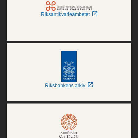
Riksantikvarieämbetet
Riksbankens arkiv