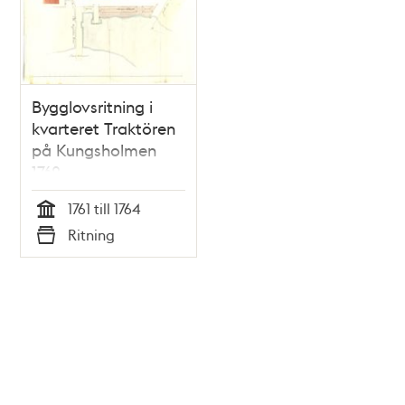
Bygglovsritning i
kvarteret Traktören
på Kungsholmen
1762
1761 till 1764
Tid
Ritning
Typ