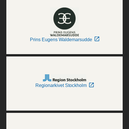
Prins Eugens Waldemarsudde
Regionarkivet Stockholm