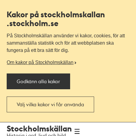
Kakor på stockholmskallan
.stockholm.se
På Stockholmskällan använder vi kakor, cookies, för att
sammanställa statistik och för att webbplatsen ska
fungera på ett bra sätt för dig.
Om kakor på Stockholmskällan
Godkänn alla kakor
Välj vilka kakor vi får använda
Till
Till
Stockholmskällan
navigationen
huvudinnehållet
Historia i ord, ljud och bild