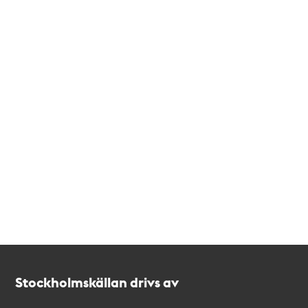
Kontakt
Stockholmskällan
Stockholmskällan drivs av