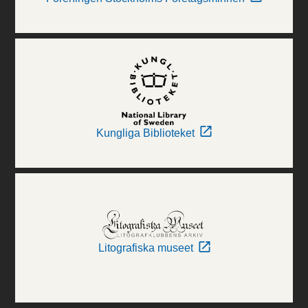
Kungliga Biblioteket
Litografiska museet