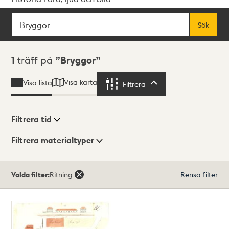
Sök
Fritextsök
Sök
Sökresultat
1
träff på
Bryggor
Visa karta
Visa lista
Filtrera
Filtrera
Filtrera tid
Filtrera materialtyper
Visningsläge
Totalt
Valda filter:
Ritning
Rensa filter
1
träffar
Lista
Karta