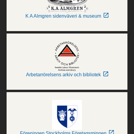
K A Almgren sidenväveri & museum
Arbetarrörelsens arkiv och bibliotek
Föreningen Stockholms Företagsminnen