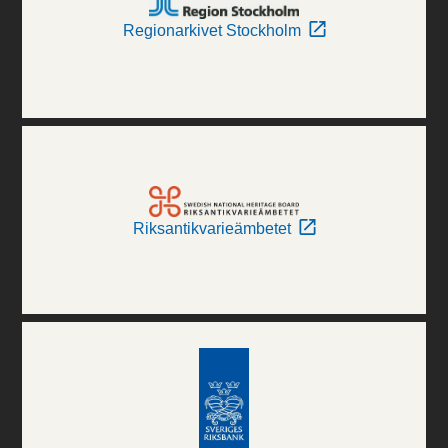
Regionarkivet Stockholm
Riksantikvarieämbetet