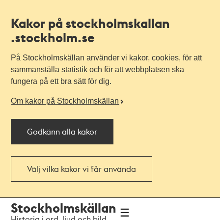
Kakor på stockholmskallan
.stockholm.se
På Stockholmskällan använder vi kakor, cookies, för att
sammanställa statistik och för att webbplatsen ska
fungera på ett bra sätt för dig.
Om kakor på Stockholmskällan
Godkänn alla kakor
Välj vilka kakor vi får använda
Till
Till
Stockholmskällan
navigationen
huvudinnehållet
Historia i ord, ljud och bild