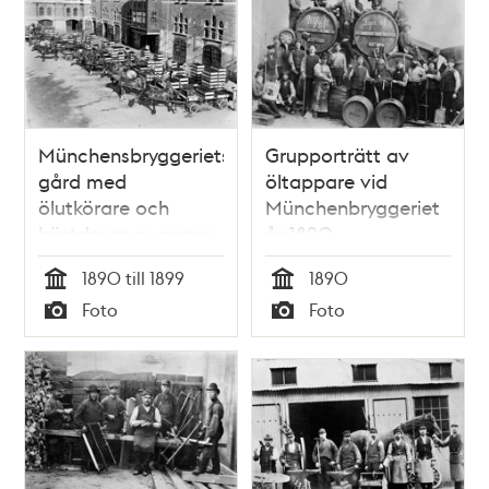
Münchensbryggeriets
Grupporträtt av
gård med
öltappare vid
ölutkörare och
Münchenbryggeriet
hästdragna vagnar
år 1890.
lastade med
1890 till 1899
1890
flaskbackar.
Tid
Tid
Foto
Foto
Typ
Typ