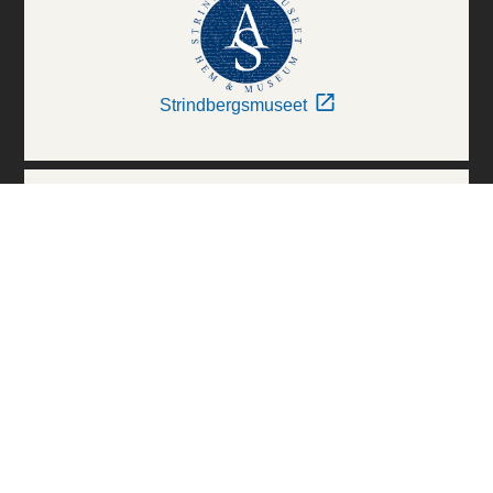
Strindbergsmuseet
Thielska Galleriet