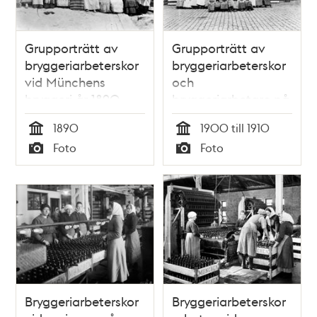
Swedenborgsgatan
15
Grupporträtt av
Grupporträtt av
bryggeriarbeterskor
bryggeriarbeterskor
vid Münchens
och
bryggeri år 1890.
bryggeriarbetare på
Münchenbryggeriet
1890
1900 till 1910
gård.
Tid
Tid
Foto
Foto
Typ
Typ
Bryggeriarbeterskor
Bryggeriarbeterskor