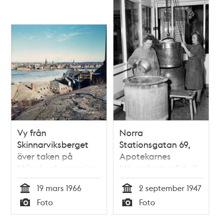
Vy från
Norra
Skinnarviksberget
Stationsgatan 69,
över taken på
Apotekarnes
Münchenbryggeriet
Mineralvattenfabrik.
mot Riddarholmen
Två kvinnor tillverkar
19 mars 1966
2 september 1947
läsk
Tid
Tid
Foto
Foto
Typ
Typ