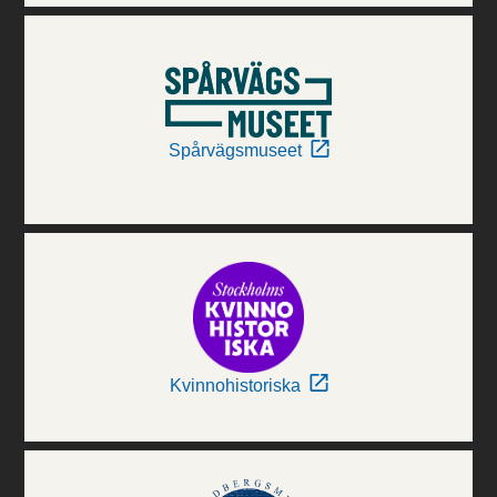
Spårvägsmuseet
Kvinnohistoriska