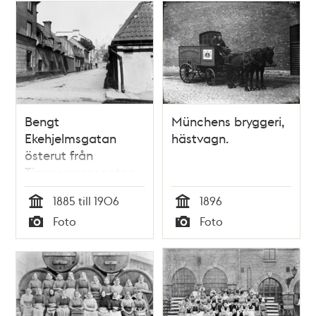
Bengt
Münchens bryggeri,
Ekehjelmsgatan
hästvagn.
österut från
Timmermansgatan.
T.v. Bengt
1885 till 1906
1896
Ekehjelmsgatan 10 -
Tid
Tid
Foto
Foto
2. T.h. Bengt
Typ
Typ
Ekehjelmsgatan 7
och 5. I fonden
ligger
Nürnbergsbryggeriet
vid