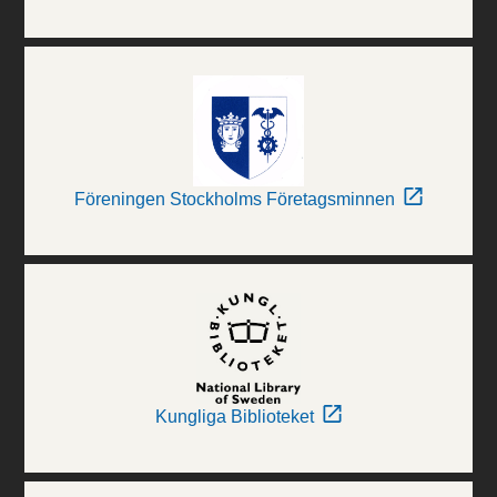
Föreningen Stockholms Företagsminnen
Kungliga Biblioteket