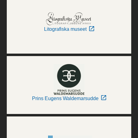
Litografiska museet
Prins Eugens Waldemarsudde