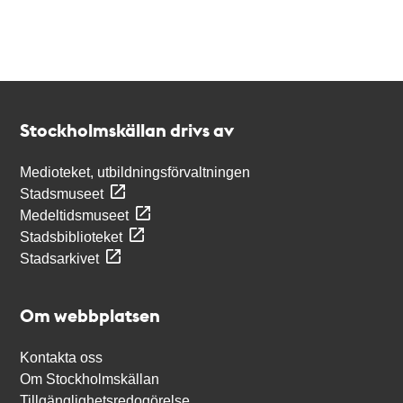
Kontakt
Stockholmskällan
Stockholmskällan drivs av
Medioteket, utbildningsförvaltningen
Stadsmuseet
Medeltidsmuseet
Stadsbiblioteket
Stadsarkivet
Om webbplatsen
Kontakta oss
Om Stockholmskällan
Tillgänglighetsredogörelse