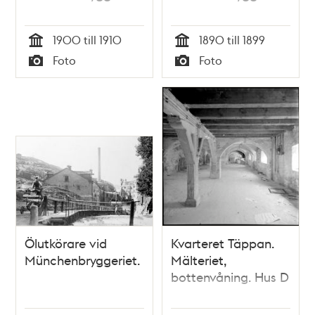
1900 till 1910
1890 till 1899
Tid
Tid
Foto
Foto
Typ
Typ
Ölutkörare vid
Kvarteret Täppan.
Münchenbryggeriet.
Mälteriet,
bottenvåning. Hus D