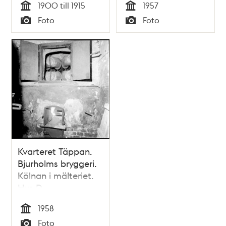
1900 till 1915
1957
Tid
Tid
Foto
Foto
Typ
Typ
Kvarteret Täppan.
Bjurholms bryggeri.
Kölnan i mälteriet.
Hus D
1958
Tid
Foto