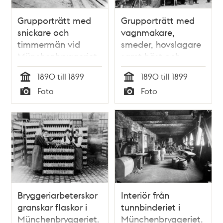
Grupporträtt med
Grupporträtt med
snickare och
vagnmakare,
timmermän vid
smeder, hovslagare
Münchenbryggeriet.
samt häst och
hästskötare vid
1890 till 1899
1890 till 1899
Münchenbrüggeriet.
Tid
Tid
Foto
Foto
Typ
Typ
Bryggeriarbeterskor
Interiör från
granskar flaskor i
tunnbinderiet i
Münchenbryggeriet.
Münchenbryggeriet.