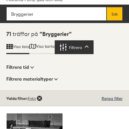
Sök
Fritextsök
Sök
Sökresultat
71
träffar på
Bryggerier
Visa karta
Visa lista
Filtrera
Filtrera
Filtrera tid
Filtrera materialtyper
Visningsläge
Totalt
Valda filter:
Foto
Rensa filter
71
träffar
Lista
Karta