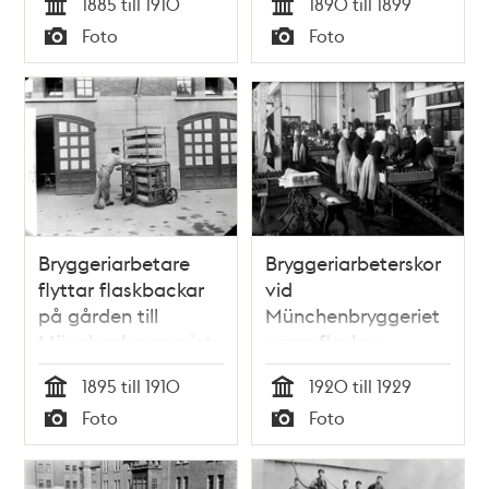
1885 till 1910
1890 till 1899
Ander Leopold
Tid
Tid
Foto
Foto
Berg, före detta
Typ
Typ
kassör Ludvig
Carlsson samt
bryggmästare Sven
Hydén.
Bryggeriarbetare
Bryggeriarbeterskor
flyttar flaskbackar
vid
på gården till
Münchenbryggeriet
Münchenbryggeriet.
synar flaskor.
1895 till 1910
1920 till 1929
Tid
Tid
Foto
Foto
Typ
Typ