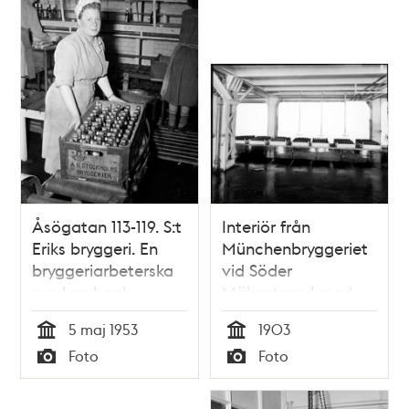
Åsögatan 113-119. S:t
Interiör från
Eriks bryggeri. En
Münchenbryggeriet
bryggeriarbeterska
vid Söder
med en back
Mälarstrand med
jubileumsöl
rullbord med så
5 maj 1953
1903
kallade 100-korgar
Tid
Tid
Foto
Foto
med ölflaskor.
Typ
Typ