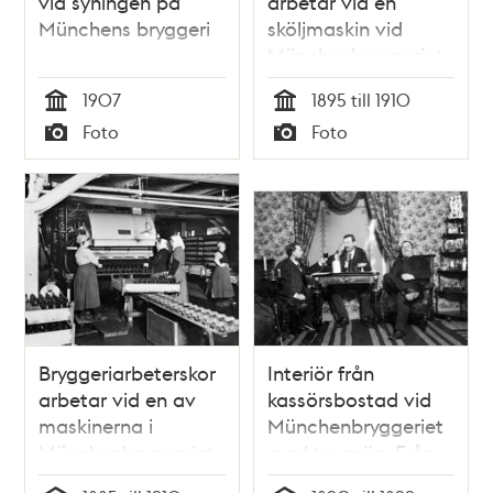
vid syningen på
arbetar vid en
Münchens bryggeri
sköljmaskin vid
Münchenbryggeriet.
1907
1895 till 1910
Tid
Tid
Foto
Foto
Typ
Typ
Bryggeriarbeterskor
Interiör från
arbetar vid en av
kassörsbostad vid
maskinerna i
Münchenbryggeriet
Münchenbryggeriet.
med tre män. Från
vänster sitter kassör