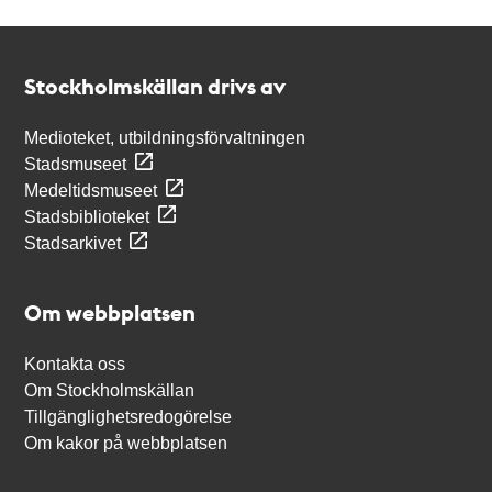
Kontakt
Stockholmskällan
Stockholmskällan drivs av
Medioteket, utbildningsförvaltningen
Stadsmuseet
Medeltidsmuseet
Stadsbiblioteket
Stadsarkivet
Om webbplatsen
Kontakta oss
Om Stockholmskällan
Tillgänglighetsredogörelse
Om kakor på webbplatsen