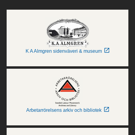
K A Almgren sidenväveri & museum
Arbetarrörelsens arkiv och bibliotek