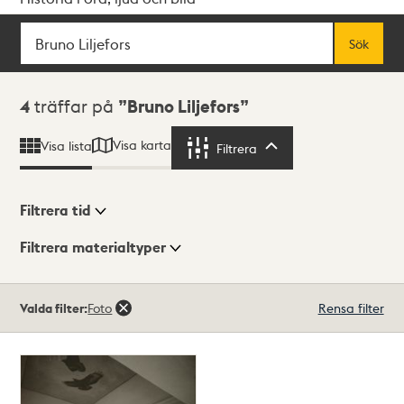
Sök
Fritextsök
Sök
Sökresultat
4
träffar på
Bruno Liljefors
Visa karta
Visa lista
Filtrera
Filtrera
Filtrera tid
Filtrera materialtyper
Visningsläge
Totalt
Valda filter:
Foto
Rensa filter
4
träffar
Lista
Karta