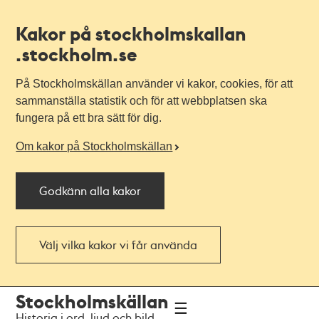
Kakor på stockholmskallan
.stockholm.se
På Stockholmskällan använder vi kakor, cookies, för att
sammanställa statistik och för att webbplatsen ska
fungera på ett bra sätt för dig.
Om kakor på Stockholmskällan
Godkänn alla kakor
Välj vilka kakor vi får använda
Till
Till
Stockholmskällan
navigationen
huvudinnehållet
Historia i ord, ljud och bild