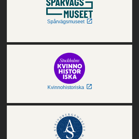
Spårvägsmuseet
Kvinnohistoriska