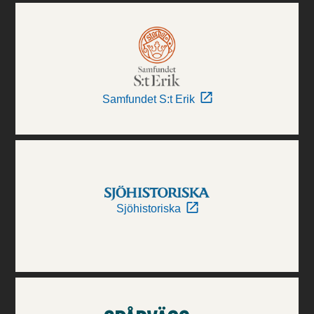
Samfundet S:t Erik
Sjöhistoriska