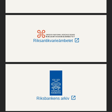
Riksantikvarieämbetet
Riksbankens arkiv