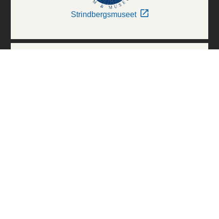
Strindbergsmuseet
Thielska Galleriet
Världskulturmuseerna