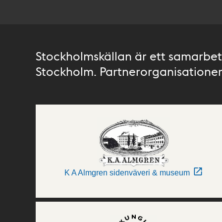
Stockholmskällan är ett samarbete
Stockholm. Partnerorganisationer 
K A Almgren sidenväveri & museum