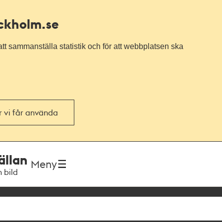
ockholm.se
tt sammanställa statistik och för att webbplatsen ska
or vi får använda
ällan
Meny
h bild