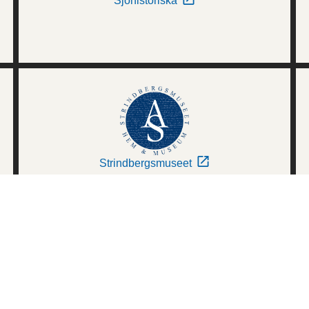
Sjöhistoriska
Strindbergsmuseet