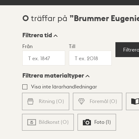
0
Brummer Eugenie
träffar på
Sökresultat
Filtrera tid
Från
Till
Visningsläge
Filtrer
Filtrera materialtyper
Lista
Karta
Visa inte lärarhandledningar
Ritning
(
0
)
Föremål
(
0
)
Bildkonst
(
0
)
Foto
(
1
)