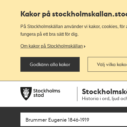
Kakor på stockholmskallan
.st
På Stockholmskällan använder vi kakor, cookies, för a
fungera på ett bra sätt för dig.
Om kakor på Stockholmskällan
Godkänn alla kakor
Välj vilka kak
Till
Till
Stockholmsk
navigationen
huvudinnehållet
Historia i ord, ljud oc
Sök
Fritextsök