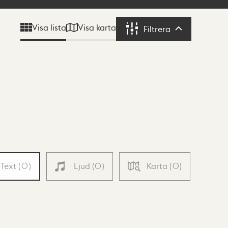
Visa karta
Visa lista
Filtrera
Filtrera
Text
(
0
)
Ljud
(
0
)
Karta
(
0
)