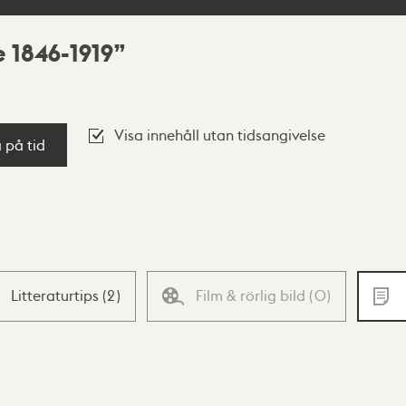
 1846-1919
Visa innehåll utan tidsangivelse
a på tid
Litteraturtips
(
2
)
Film & rörlig bild
(
0
)