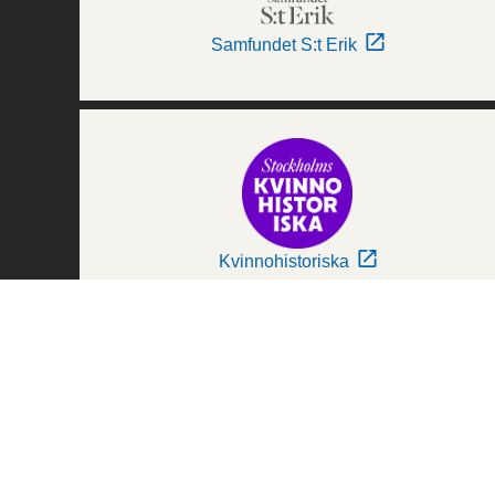
Samfundet S:t Erik
Kvinnohistoriska
Världskulturmuseerna