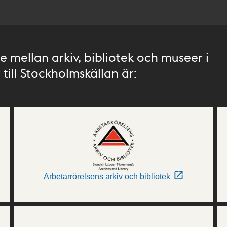
 mellan arkiv, bibliotek och museer i
till Stockholmskällan är:
Arbetarrörelsens arkiv och bibliotek