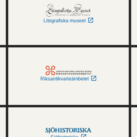
Litografiska museet
Riksantikvarieämbetet