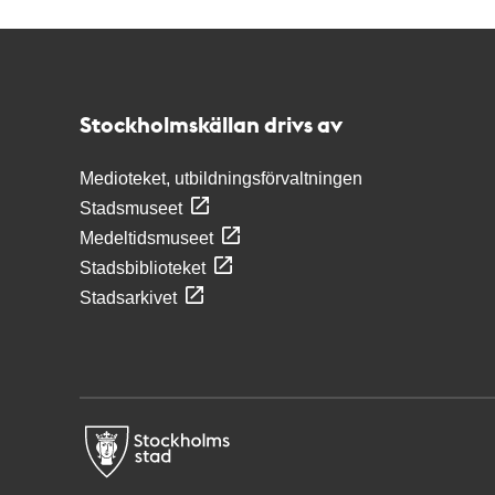
Kontakt
Stockholmskällan
Stockholmskällan drivs av
Medioteket, utbildningsförvaltningen
Stadsmuseet
Medeltidsmuseet
Stadsbiblioteket
Stadsarkivet