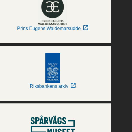
Prins Eugens Waldemarsudde
Riksbankens arkiv