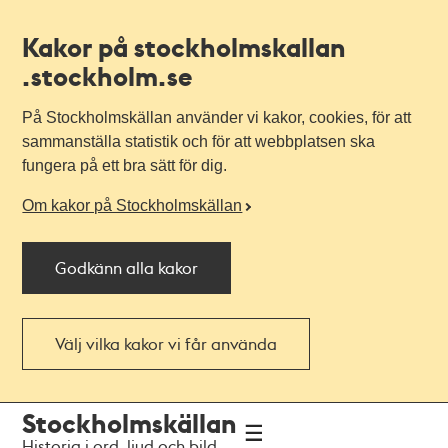
Kakor på stockholmskallan
.stockholm.se
På Stockholmskällan använder vi kakor, cookies, för att
sammanställa statistik och för att webbplatsen ska
fungera på ett bra sätt för dig.
Om kakor på Stockholmskällan
Godkänn alla kakor
Välj vilka kakor vi får använda
Till
Till
Stockholmskällan
navigationen
huvudinnehållet
Historia i ord, ljud och bild