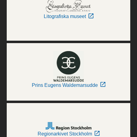
Litografiska museet
Prins Eugens Waldemarsudde
Regionarkivet Stockholm