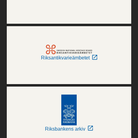
Riksantikvarieämbetet
Riksbankens arkiv