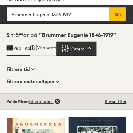
Sök
Fritextsök
Sök
Sökresultat
2
träffar på
Brummer Eugenie 1846-1919
Visa karta
Visa lista
Filtrera
Filtrera
Filtrera tid
Filtrera materialtyper
Visningsläge
Totalt
Valda filter:
Litteraturtips
Rensa filter
2
träffar
Lista
Karta