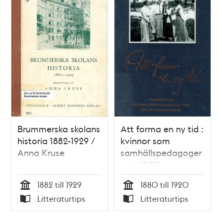
Brummerska skolans
Att forma en ny tid :
historia 1882-1929 /
kvinnor som
Anna Kruse
samhällspedagoger
runt 1900 : en
kollektivbiografi /
1882 till 1929
1880 till 1920
Boel Englund (red)
Tid
Tid
Litteraturtips
Litteraturtips
Typ
Typ