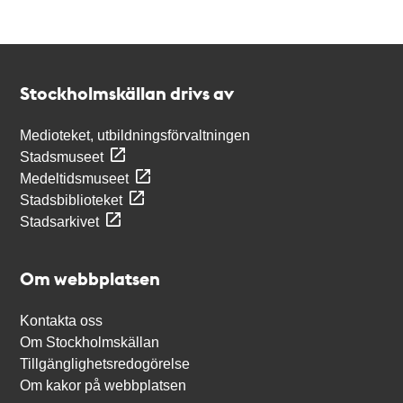
Kontakt
Stockholmskällan
Stockholmskällan drivs av
Medioteket, utbildningsförvaltningen
Stadsmuseet
Medeltidsmuseet
Stadsbiblioteket
Stadsarkivet
Om webbplatsen
Kontakta oss
Om Stockholmskällan
Tillgänglighetsredogörelse
Om kakor på webbplatsen