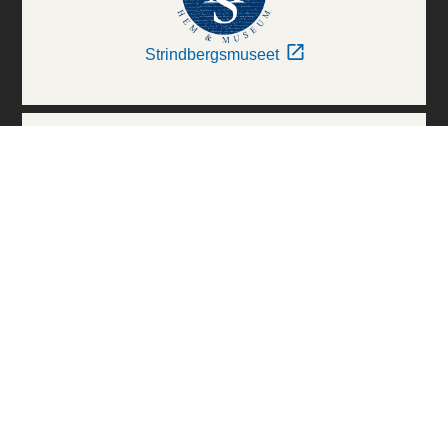
Strindbergsmuseet
Thielska Galleriet
Världskulturmuseerna