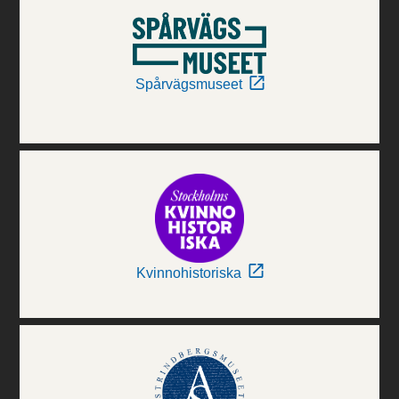
Spårvägsmuseet
Kvinnohistoriska