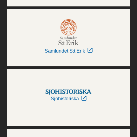
Samfundet S:t Erik
Sjöhistoriska