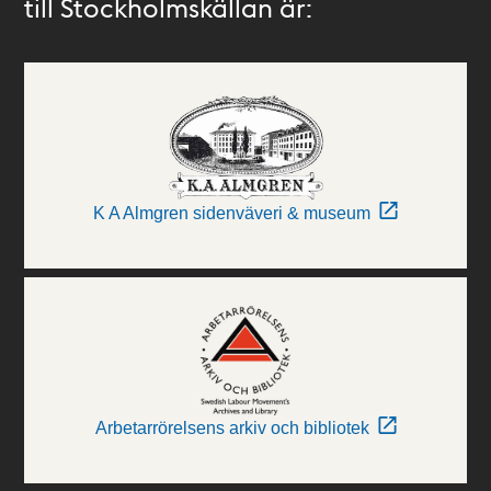
till Stockholmskällan är:
K A Almgren sidenväveri & museum
Arbetarrörelsens arkiv och bibliotek