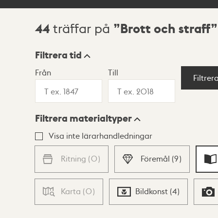
44
Brott och straff
träffar på
Sökresultat
Filtrera tid
Från
Till
Visningsläge
Filtrer
Filtrera materialtyper
Lista
Karta
Visa inte lärarhandledningar
Ritning
(
0
)
Föremål
(
9
)
Karta
(
0
)
Bildkonst
(
4
)