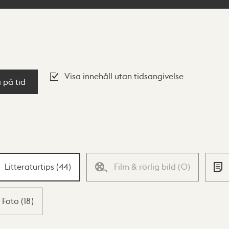
Visa innehåll utan tidsangivelse
a på tid
Litteraturtips
(
44
)
Film & rörlig bild
(
0
)
Foto
(
18
)