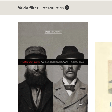
Totalt
Valda filter:
Litteraturtips
44
träffar