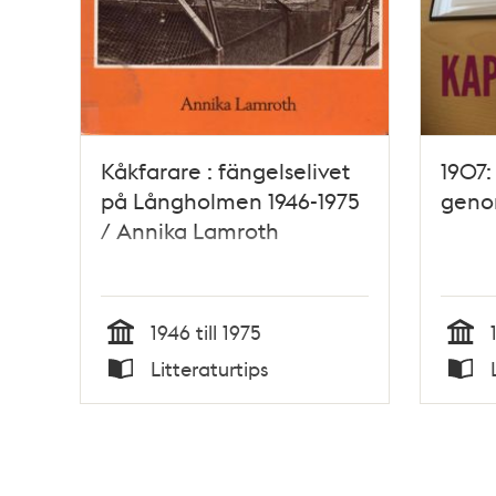
Kåkfarare : fängelselivet
1907:
på Långholmen 1946-1975
geno
/ Annika Lamroth
1946 till 1975
Tid
Tid
Litteraturtips
Typ
Typ