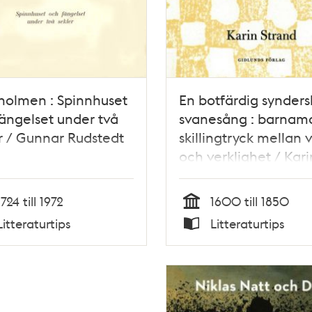
holmen : Spinnhuset
En botfärdig synders
ängelset under två
svanesång : barnamo
r / Gunnar Rudstedt
skillingtryck mellan v
och verklighet / Kari
Strand
1724 till 1972
1600 till 1850
Tid
Litteraturtips
Litteraturtips
Typ