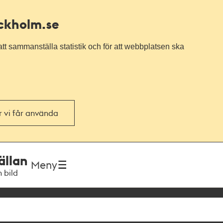
ockholm.se
tt sammanställa statistik och för att webbplatsen ska
or vi får använda
ällan
Meny
h bild