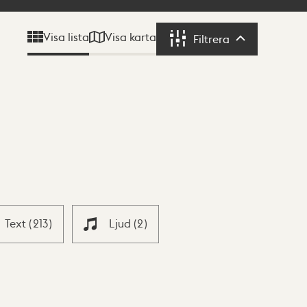
Visa karta
Visa lista
Filtrera
Filtrera
Text
(
213
)
Ljud
(
2
)