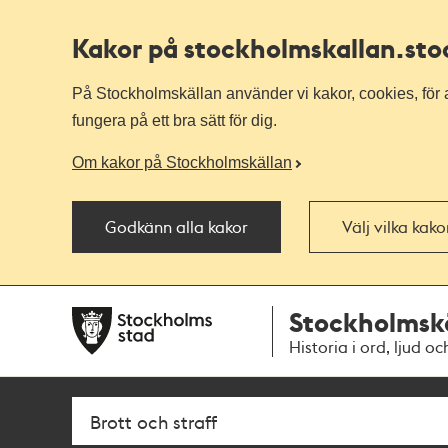
Kakor på stockholmskallan
.st
På Stockholmskällan använder vi kakor, cookies, för a
fungera på ett bra sätt för dig.
Om kakor på Stockholmskällan
Godkänn alla kakor
Välj vilka kak
Till
Till
Stockholmsk
navigationen
huvudinnehållet
Historia i ord, ljud oc
Sök
Fritextsök