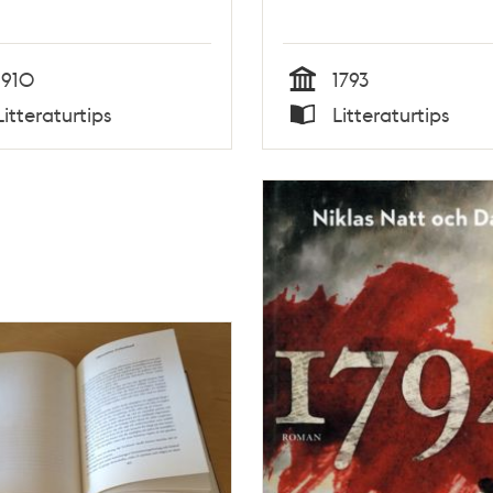
1910
1793
Tid
Litteraturtips
Litteraturtips
Typ