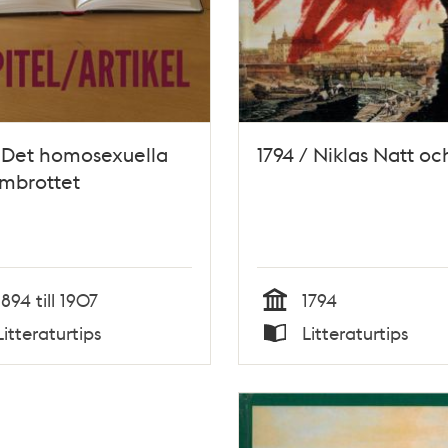
 Det homosexuella
1794 / Niklas Natt o
mbrottet
1894 till 1907
1794
Tid
Litteraturtips
Litteraturtips
Typ