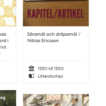
kas
Såramål och dråpamål /
rd i
Niklas Ericsson
isa
n
1250 till 1520
Tid
Litteraturtips
Typ