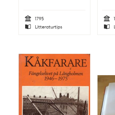
1795
Tid
Tid
Litteraturtips
Typ
Typ