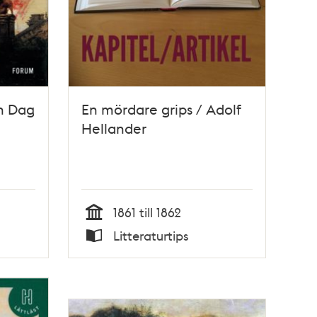
ch Dag
En mördare grips / Adolf
Hellander
1861 till 1862
Tid
Litteraturtips
Typ