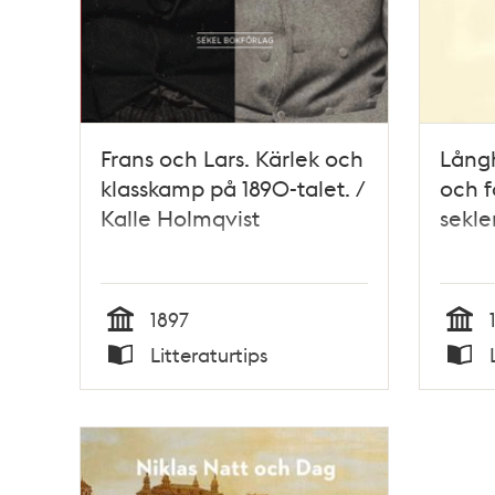
Frans och Lars. Kärlek och
Lång
klasskamp på 1890-talet. /
och f
Kalle Holmqvist
sekle
1897
Tid
Tid
Litteraturtips
Typ
Typ