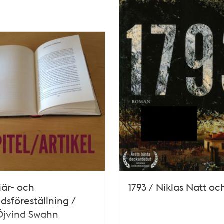
är- och
1793 / Niklas Natt o
dsföreställning /
Öjvind Swahn