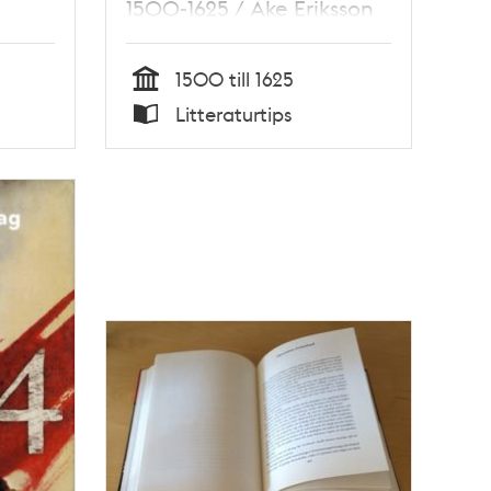
1500-1625 / Åke Eriksson
1500 till 1625
Tid
Litteraturtips
Typ