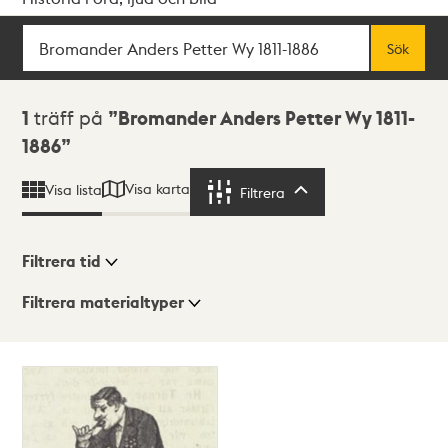
Sök
Fritextsök
Sök
Sökresultat
1
träff på
Bromander Anders Petter Wy 1811-
1886
Visa karta
Visa lista
Filtrera
Filtrera
Filtrera tid
Filtrera materialtyper
Visningsläge
Totalt
1
träffar
Lista
Karta