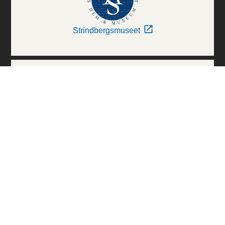
Strindbergsmuseet
Thielska Galleriet
Världskulturmuseerna