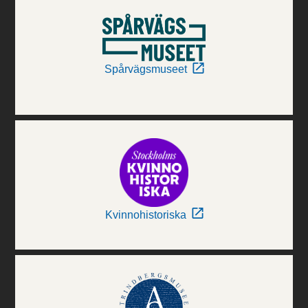
Spårvägsmuseet
Kvinnohistoriska