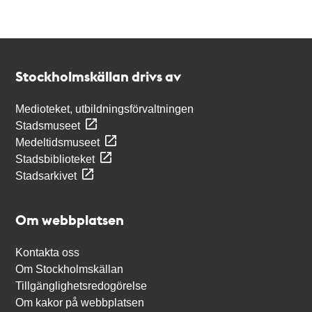
Kontakt
Stockholmskällan
Stockholmskällan drivs av
Medioteket, utbildningsförvaltningen
Stadsmuseet
Medeltidsmuseet
Stadsbiblioteket
Stadsarkivet
Om webbplatsen
Kontakta oss
Om Stockholmskällan
Tillgänglighetsredogörelse
Om kakor på webbplatsen