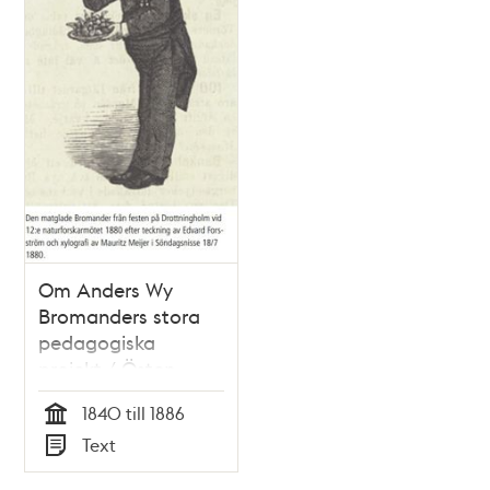
Om Anders Wy
Bromanders stora
pedagogiska
projekt / Östen
Hedin
1840 till 1886
Tid
Text
Typ