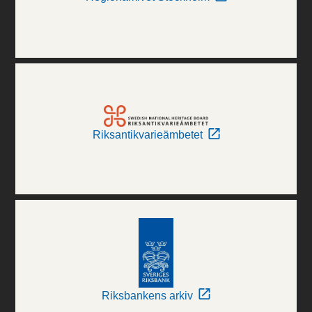
Riksantikvarieämbetet
Riksbankens arkiv