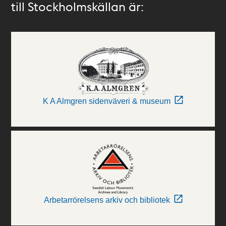
till Stockholmskällan är:
K A Almgren sidenväveri & museum
Arbetarrörelsens arkiv och bibliotek