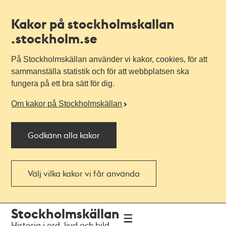
Kakor på stockholmskallan
.stockholm.se
På Stockholmskällan använder vi kakor, cookies, för att
sammanställa statistik och för att webbplatsen ska
fungera på ett bra sätt för dig.
Om kakor på Stockholmskällan
Godkänn alla kakor
Välj vilka kakor vi får använda
Till
Till
Stockholmskällan
navigationen
huvudinnehållet
Historia i ord, ljud och bild