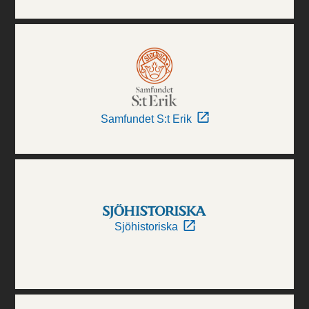
Samfundet S:t Erik
Sjöhistoriska