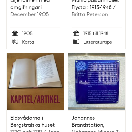
omgifningar i
Flysta : 1915-1948 /
December 1905
Britta Peterson
1905
1915 till 1948
Tid
Tid
Karta
Litteraturtips
Typ
Typ
Eldsvådorna i
Johannes
Bergstralska huset
Brandstation,
1770 och 1781 / John
(Johannes Mindre 3),