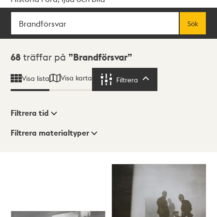
Sök
Fritextsök
Sök
Sökresultat
68
träffar på
Brandförsvar
Visa karta
Visa lista
Filtrera
Filtrera
Filtrera tid
Filtrera materialtyper
Visningsläge
Totalt
68
träffar
Lista
Karta