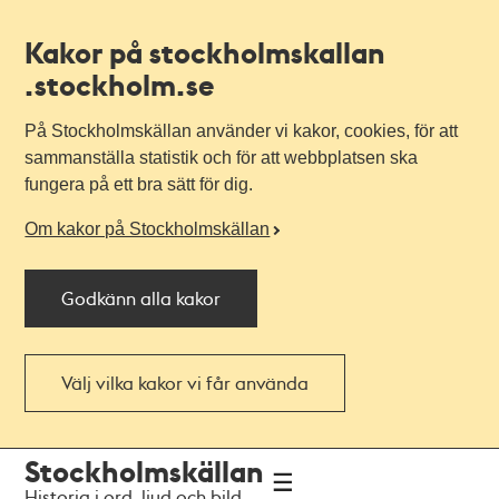
Kakor på stockholmskallan
.stockholm.se
På Stockholmskällan använder vi kakor, cookies, för att
sammanställa statistik och för att webbplatsen ska
fungera på ett bra sätt för dig.
Om kakor på Stockholmskällan
Godkänn alla kakor
Välj vilka kakor vi får använda
Till
Till
Stockholmskällan
navigationen
huvudinnehållet
Historia i ord, ljud och bild