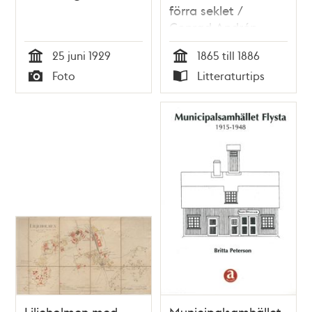
förra seklet /
Conrad Andrén
25 juni 1929
1865 till 1886
Tid
Tid
Foto
Litteraturtips
Typ
Typ
Liljeholmen med
Municipalsamhället