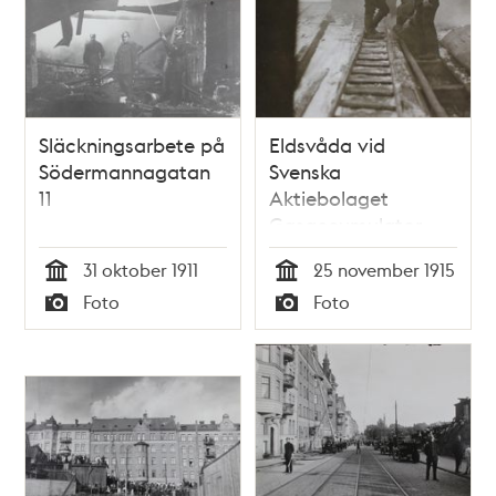
Släckningsarbete på
Eldsvåda vid
Södermannagatan
Svenska
11
Aktiebolaget
Gasaccumulator
31 oktober 1911
25 november 1915
Tid
Tid
Foto
Foto
Typ
Typ