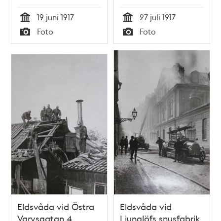
19 juni 1917
27 juli 1917
Tid
Tid
Foto
Foto
Typ
Typ
Eldsvåda vid Östra
Eldsvåda vid
Varvsgatan 4
Ljunglöfs snusfabrik,