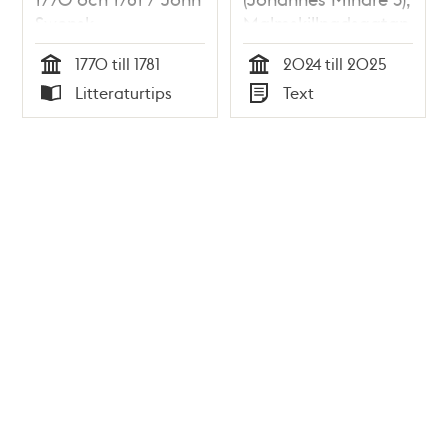
Swensk
Malmskillnadsgatan
64
1770 till 1781
2024 till 2025
Tid
Tid
Litteraturtips
Text
Typ
Typ
Tidigare