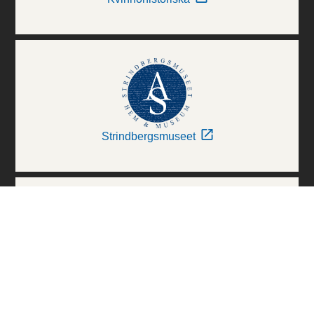
Strindbergsmuseet
Thielska Galleriet