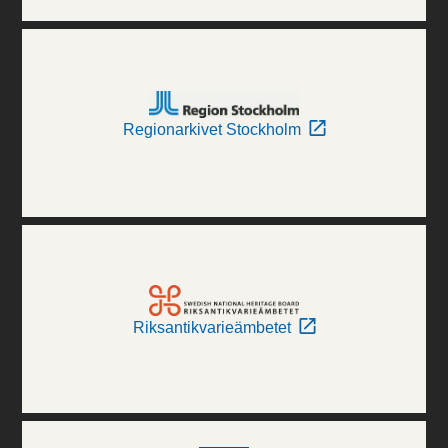
Regionarkivet Stockholm
Riksantikvarieämbetet