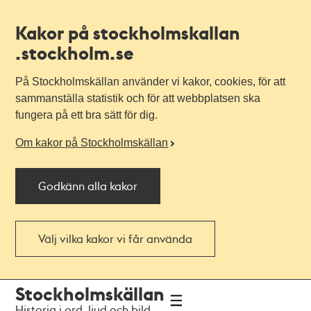
Kakor på stockholmskallan
.stockholm.se
På Stockholmskällan använder vi kakor, cookies, för att
sammanställa statistik och för att webbplatsen ska
fungera på ett bra sätt för dig.
Om kakor på Stockholmskällan
Godkänn alla kakor
Välj vilka kakor vi får använda
Till
Till
Stockholmskällan
navigationen
huvudinnehållet
Historia i ord, ljud och bild