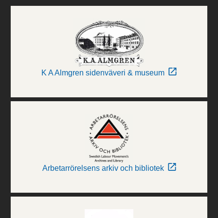
K A Almgren sidenväveri & museum
Arbetarrörelsens arkiv och bibliotek