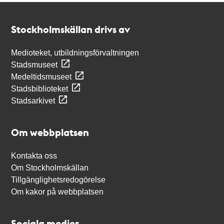
Kontakt
Stockholmskällan
Stockholmskällan drivs av
Medioteket, utbildningsförvaltningen
Stadsmuseet
Medeltidsmuseet
Stadsbiblioteket
Stadsarkivet
Om webbplatsen
Kontakta oss
Om Stockholmskällan
Tillgänglighetsredogörelse
Om kakor på webbplatsen
Sociala medier