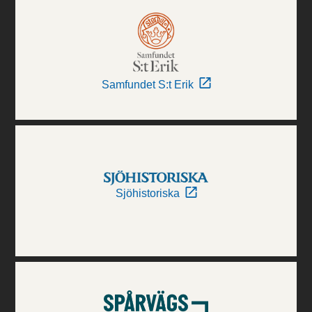
Samfundet S:t Erik
Sjöhistoriska