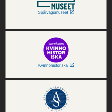
Spårvägsmuseet
Kvinnohistoriska