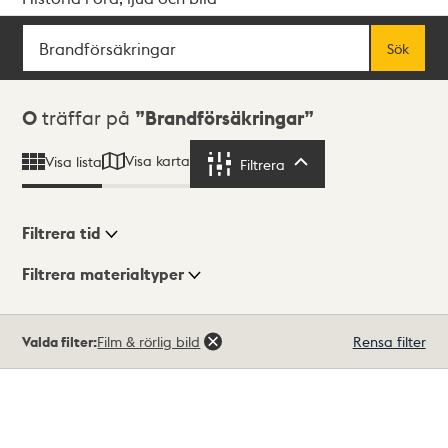
Sök
Fritextsök
Sök
Sökresultat
0
träffar på
Brandförsäkringar
Visa karta
Visa lista
Filtrera
Filtrera
Filtrera tid
Filtrera materialtyper
Visningsläge
Totalt
Valda filter:
Film & rörlig bild
Rensa filter
0
träffar
Lista
Karta