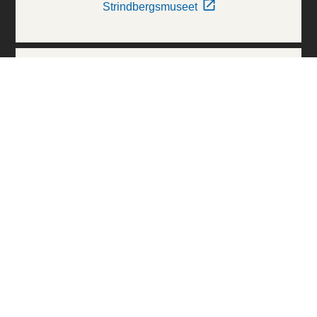
Strindbergsmuseet
Thielska Galleriet
Världskulturmuseerna