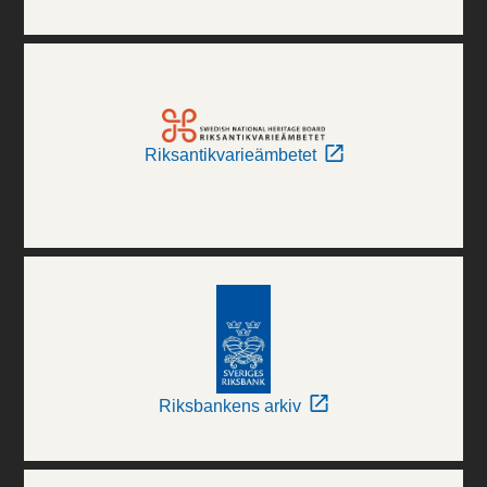
Riksantikvarieämbetet
Riksbankens arkiv