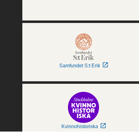
Samfundet S:t Erik
Kvinnohistoriska