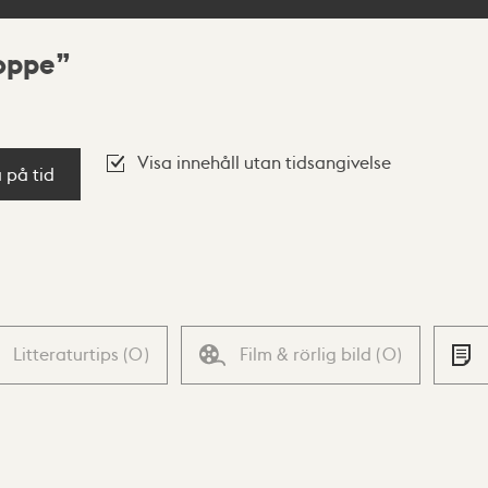
oppe
Visa innehåll utan tidsangivelse
a på tid
Litteraturtips
(
0
)
Film & rörlig bild
(
0
)