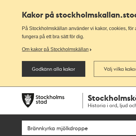
Kakor på stockholmskallan
.st
På Stockholmskällan använder vi kakor, cookies, för a
fungera på ett bra sätt för dig.
Om kakor på Stockholmskällan
Godkänn alla kakor
Välj vilka kak
Till
Till
Stockholmsk
navigationen
huvudinnehållet
Historia i ord, ljud oc
Sök
Fritextsök