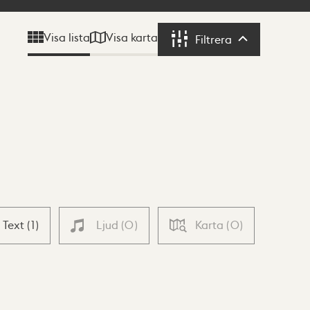
Visa karta
Visa lista
Filtrera
Filtrera
Text
(
1
)
Ljud
(
0
)
Karta
(
0
)