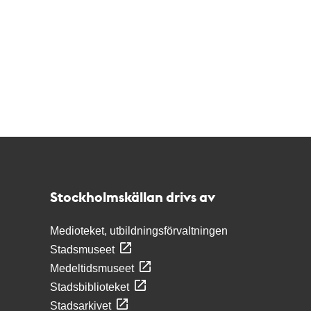
Kontakt
Stockholmskällan
Stockholmskällan drivs av
Medioteket, utbildningsförvaltningen
Stadsmuseet
Medeltidsmuseet
Stadsbiblioteket
Stadsarkivet