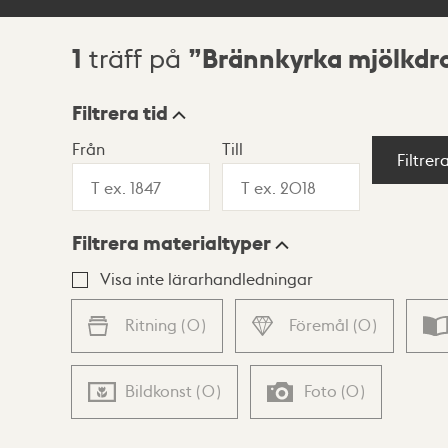
1
Brännkyrka mjölkdr
träff på
Sökresultat
Filtrera tid
Från
Till
Visningsläge
Filtrer
Filtrera materialtyper
Lista
Karta
Visa inte lärarhandledningar
Ritning
(
0
)
Föremål
(
0
)
Bildkonst
(
0
)
Foto
(
0
)