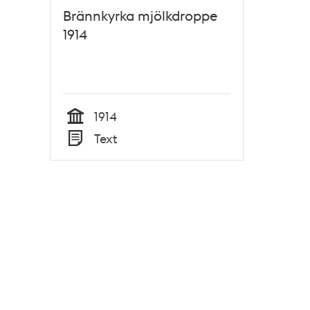
Brännkyrka mjölkdroppe
1914
1914
Tid
Text
Typ