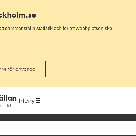
ockholm.se
tt sammanställa statistik och för att webbplatsen ska
or vi får använda
ällan
Meny
h bild