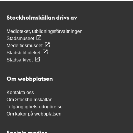
Kontakt
Stockholmskällan
Stockholmskällan drivs av
Medioteket, utbildningsförvaltningen
Stadsmuseet
Medeltidsmuseet
Stadsbiblioteket
Stadsarkivet
Om webbplatsen
Kontakta oss
Om Stockholmskällan
Tillgänglighetsredogörelse
Om kakor på webbplatsen
Sociala medier