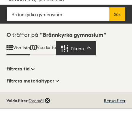
Sök
Fritextsök
Sök
Sökresultat
0
träffar på
Brännkyrka gymnasium
Visa karta
Visa lista
Filtrera
Filtrera
Filtrera tid
Filtrera materialtyper
Visningsläge
Totalt
Valda filter:
Föremål
Rensa filter
0
träffar
Lista
Karta