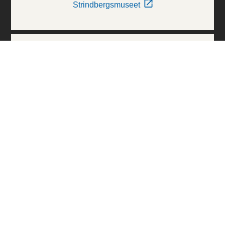
Strindbergsmuseet
Thielska Galleriet
Världskulturmuseerna