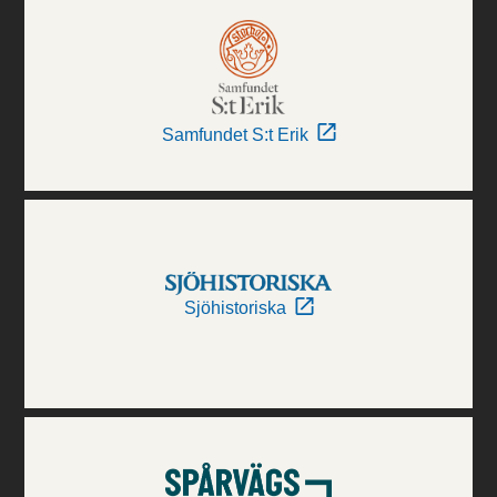
Samfundet S:t Erik
Sjöhistoriska