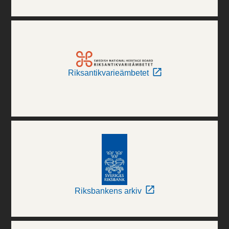
Riksantikvarieämbetet
Riksbankens arkiv