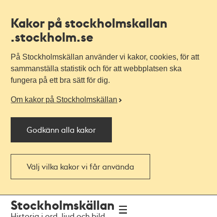
Kakor på stockholmskallan
.stockholm.se
På Stockholmskällan använder vi kakor, cookies, för att
sammanställa statistik och för att webbplatsen ska
fungera på ett bra sätt för dig.
Om kakor på Stockholmskällan
Godkänn alla kakor
Välj vilka kakor vi får använda
Till
Till
Stockholmskällan
navigationen
huvudinnehållet
Historia i ord, ljud och bild