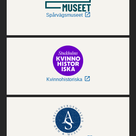
Spårvägsmuseet
Kvinnohistoriska