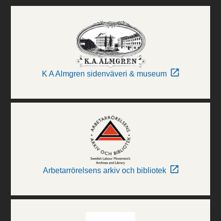
K A Almgren sidenväveri & museum
Arbetarrörelsens arkiv och bibliotek