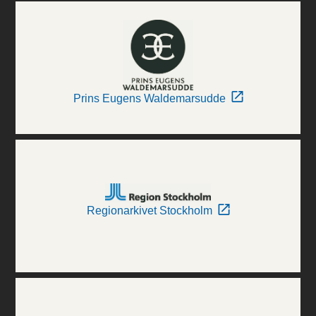
Prins Eugens Waldemarsudde
Regionarkivet Stockholm