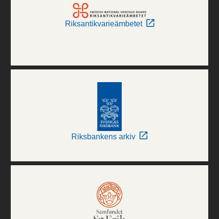
Riksantikvarieämbetet
Riksbankens arkiv