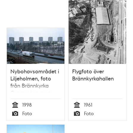
Nybohovsområdet i
Flygfoto över
Liljeholmen, foto
Brännkyrkahallen
från Brännkyrka
Gymnasium mot
norr
1998
1961
Tid
Tid
Foto
Foto
Typ
Typ