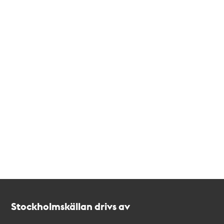
Kontakt
Stockholmskällan
Stockholmskällan drivs av