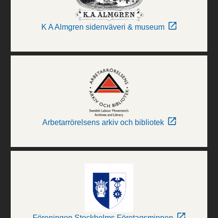
K A Almgren sidenväveri & museum
Arbetarrörelsens arkiv och bibliotek
Föreningen Stockholms Företagsminnen