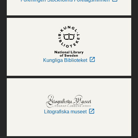
Kungliga Biblioteket
Litografiska museet