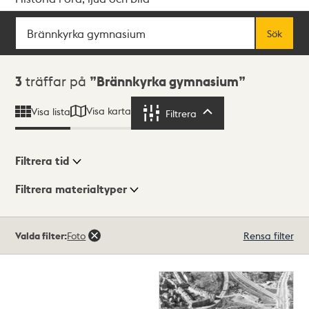
Sök
Fritextsök
Sök
Sökresultat
3
träffar på
Brännkyrka gymnasium
Visa karta
Visa lista
Filtrera
Filtrera
Filtrera tid
Filtrera materialtyper
Visningsläge
Totalt
Valda filter:
Foto
Rensa filter
3
träffar
Lista
Karta