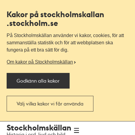
Kakor på stockholmskallan
.stockholm.se
På Stockholmskällan använder vi kakor, cookies, för att
sammanställa statistik och för att webbplatsen ska
fungera på ett bra sätt för dig.
Om kakor på Stockholmskällan
Godkänn alla kakor
Välj vilka kakor vi får använda
Till
Till
Stockholmskällan
navigationen
huvudinnehållet
Historia i ord, ljud och bild