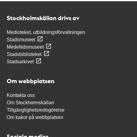
Kontakt
Stockholmskällan
Stockholmskällan drivs av
Medioteket, utbildningsförvaltningen
Stadsmuseet
Medeltidsmuseet
Stadsbiblioteket
Stadsarkivet
Om webbplatsen
Kontakta oss
Om Stockholmskällan
Tillgänglighetsredogörelse
Om kakor på webbplatsen
Sociala medier