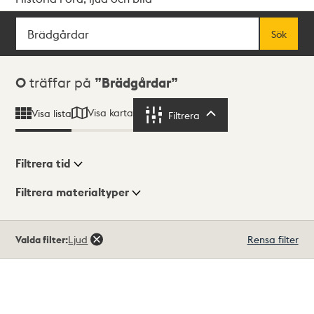
Sök
Fritextsök
Sök
Sökresultat
0
träffar på
Brädgårdar
Visa karta
Visa lista
Filtrera
Filtrera
Filtrera tid
Filtrera materialtyper
Visningsläge
Totalt
Valda filter:
Ljud
Rensa filter
0
träffar
Lista
Karta