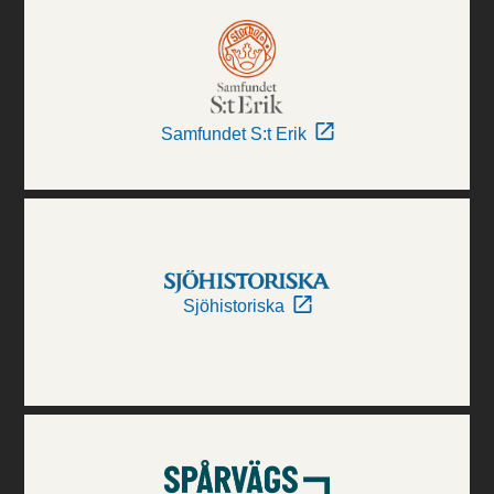
Samfundet S:t Erik
Sjöhistoriska