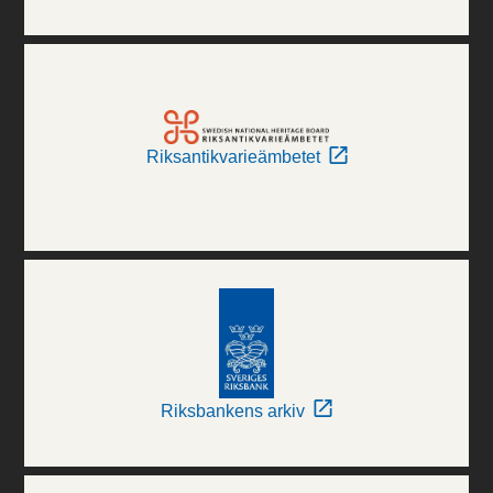
Riksantikvarieämbetet
Riksbankens arkiv