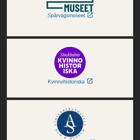
Spårvägsmuseet
Kvinnohistoriska