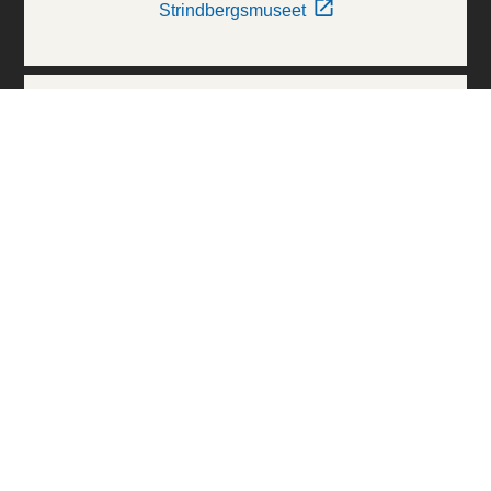
Strindbergsmuseet
Thielska Galleriet
Världskulturmuseerna