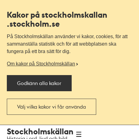
Kakor på stockholmskallan
.stockholm.se
På Stockholmskällan använder vi kakor, cookies, för att
sammanställa statistik och för att webbplatsen ska
fungera på ett bra sätt för dig.
Om kakor på Stockholmskällan
Godkänn alla kakor
Välj vilka kakor vi får använda
Till
Till
Stockholmskällan
navigationen
huvudinnehållet
Historia i ord, ljud och bild