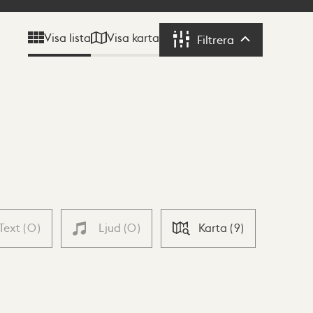
Visa karta
Visa lista
Filtrera
Filtrera
Text
(
0
)
Ljud
(
0
)
Karta
(
9
)