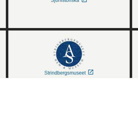
Sjöhistoriska
Strindbergsmuseet