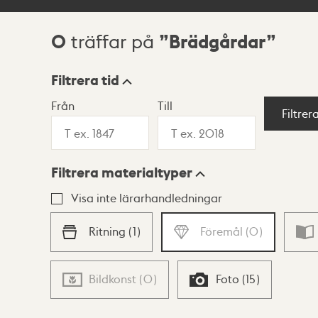
0
Brädgårdar
träffar på
Sökresultat
Filtrera tid
Från
Till
Visningsläge
Filtrer
Filtrera materialtyper
Lista
Karta
Visa inte lärarhandledningar
Ritning
(
1
)
Föremål
(
0
)
Bildkonst
(
0
)
Foto
(
15
)