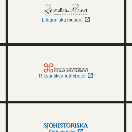
Litografiska museet
Riksantikvarieämbetet