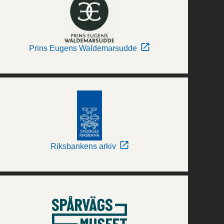
Prins Eugens Waldemarsudde
Riksbankens arkiv