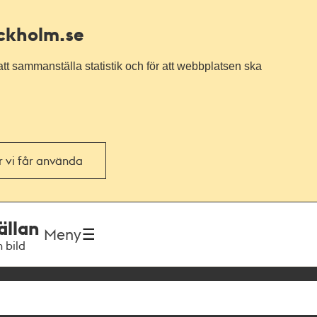
ockholm.se
tt sammanställa statistik och för att webbplatsen ska
or vi får använda
ällan
Meny
h bild