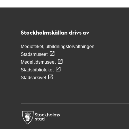
Kontakt
Stockholmskällan
Stockholmskällan drivs av
Medioteket, utbildningsförvaltningen
Stadsmuseet
Medeltidsmuseet
Stadsbiblioteket
Stadsarkivet