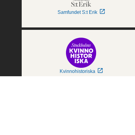
Samfundet S:t Erik
Kvinnohistoriska
Världskulturmuseerna