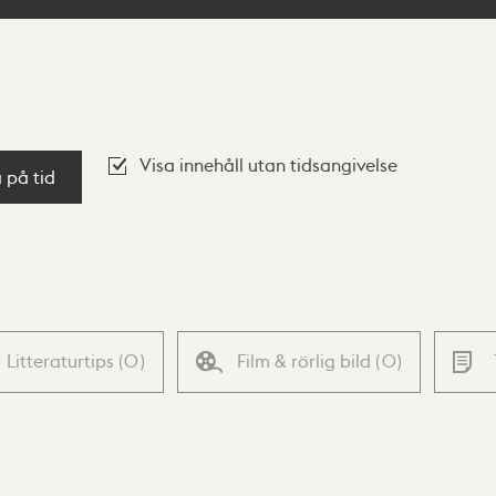
Visa innehåll utan tidsangivelse
a på tid
Litteraturtips
(
0
)
Film & rörlig bild
(
0
)