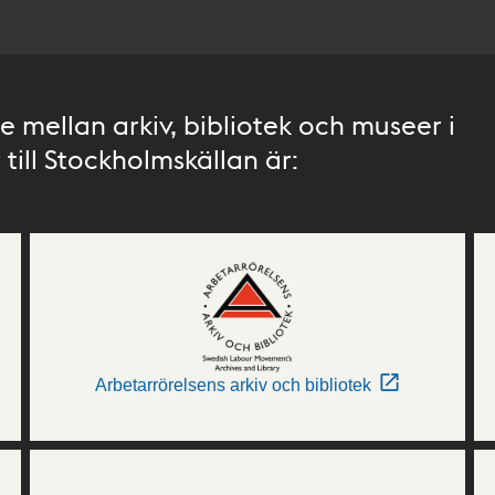
 mellan arkiv, bibliotek och museer i
till Stockholmskällan är:
Arbetarrörelsens arkiv och bibliotek