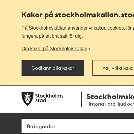
Kakor på stockholmskallan
.st
På Stockholmskällan använder vi kakor, cookies, för a
fungera på ett bra sätt för dig.
Om kakor på Stockholmskällan
Godkänn alla kakor
Välj vilka kak
Till
Till
Stockholmsk
navigationen
huvudinnehållet
Historia i ord, ljud oc
Sök
Fritextsök