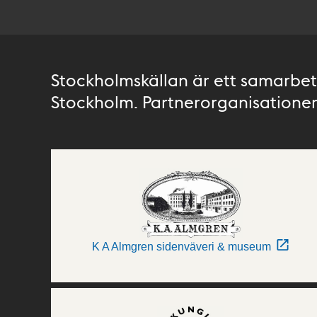
Stockholmskällan är ett samarbete
Stockholm. Partnerorganisationer 
K A Almgren sidenväveri & museum