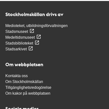
Kontakt
Stockholmskällan
Stockholmskällan drivs av
Medioteket, utbildningsförvaltningen
Stadsmuseet
Medeltidsmuseet
Stadsbiblioteket
Stadsarkivet
Om webbplatsen
Kontakta oss
Om Stockholmskällan
Tillgänglighetsredogörelse
Om kakor på webbplatsen
Sociala medier