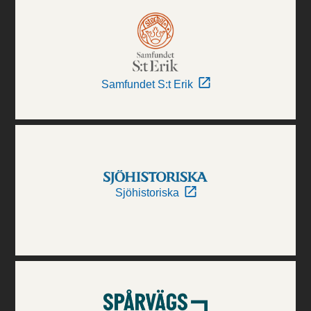
Samfundet S:t Erik
Sjöhistoriska