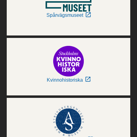
Spårvägsmuseet
Kvinnohistoriska