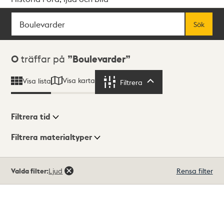
Sök
Fritextsök
Sök
Sökresultat
0
träffar på
Boulevarder
Visa karta
Visa lista
Filtrera
Filtrera
Filtrera tid
Filtrera materialtyper
Visningsläge
Totalt
Valda filter:
Ljud
Rensa filter
0
träffar
Lista
Karta