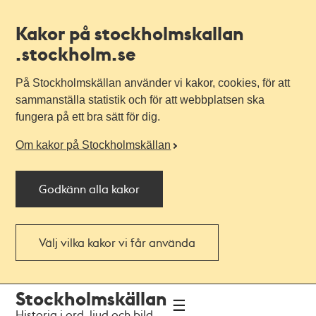
Kakor på stockholmskallan
.stockholm.se
På Stockholmskällan använder vi kakor, cookies, för att
sammanställa statistik och för att webbplatsen ska
fungera på ett bra sätt för dig.
Om kakor på Stockholmskällan
Godkänn alla kakor
Välj vilka kakor vi får använda
Till
Till
Stockholmskällan
navigationen
huvudinnehållet
Historia i ord, ljud och bild