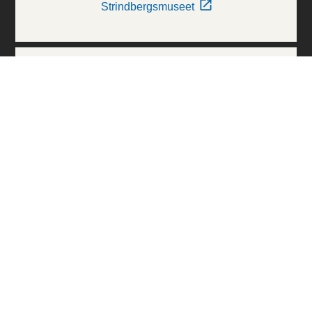
Strindbergsmuseet
Thielska Galleriet
Världskulturmuseerna