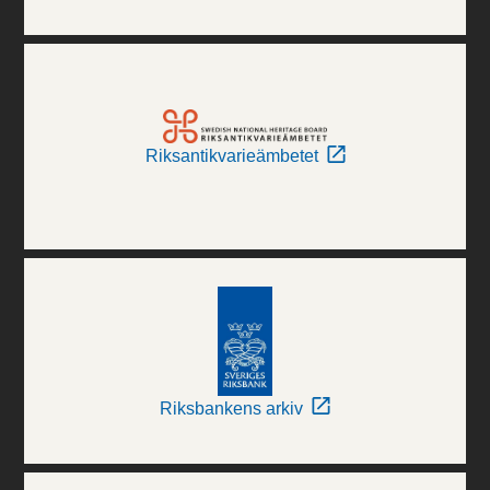
Riksantikvarieämbetet
Riksbankens arkiv