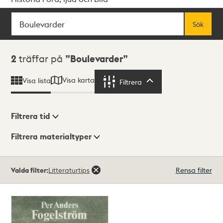
Sök
Fritextsök
Sök
Sökresultat
2
träffar på
Boulevarder
Visa karta
Visa lista
Filtrera
Filtrera
Filtrera tid
Filtrera materialtyper
Visningsläge
Totalt
Valda filter:
Litteraturtips
Rensa filter
2
träffar
Lista
Karta