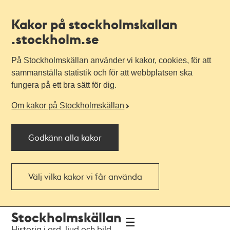
Kakor på stockholmskallan
.stockholm.se
På Stockholmskällan använder vi kakor, cookies, för att
sammanställa statistik och för att webbplatsen ska
fungera på ett bra sätt för dig.
Om kakor på Stockholmskällan
Godkänn alla kakor
Välj vilka kakor vi får använda
Till
Till
Stockholmskällan
navigationen
huvudinnehållet
Historia i ord, ljud och bild