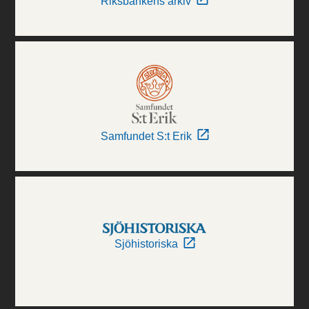
Riksbankens arkiv
Samfundet S:t Erik
Sjöhistoriska