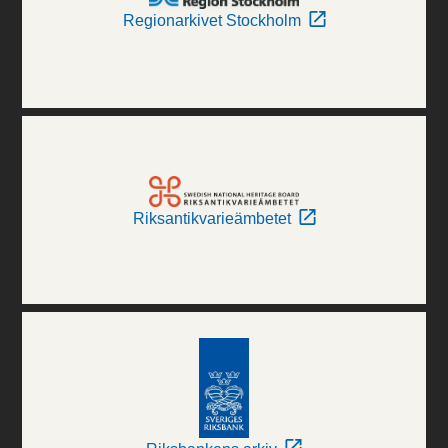
Regionarkivet Stockholm
Riksantikvarieämbetet