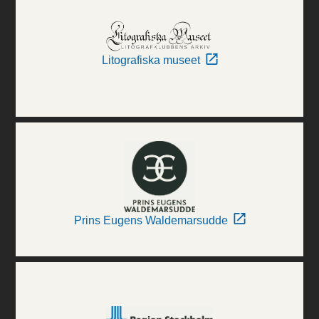
Litografiska museet
Prins Eugens Waldemarsudde