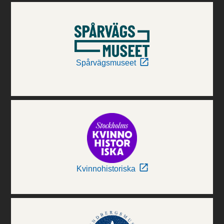
Spårvägsmuseet
Kvinnohistoriska