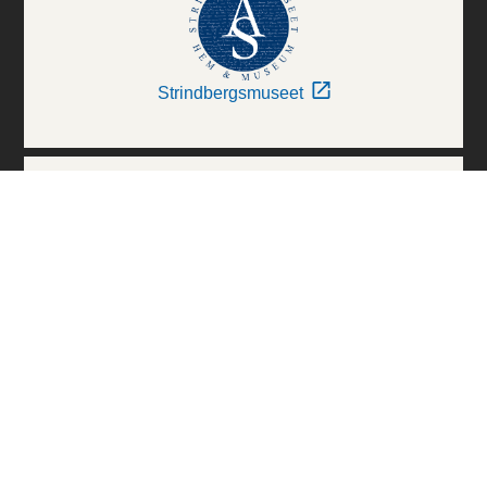
Strindbergsmuseet
Thielska Galleriet