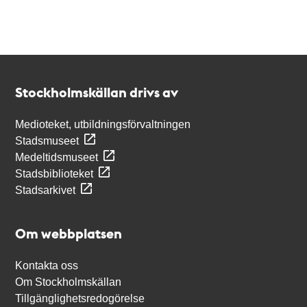
Kontakt
Stockholmskällan
Stockholmskällan drivs av
Medioteket, utbildningsförvaltningen
Stadsmuseet
Medeltidsmuseet
Stadsbiblioteket
Stadsarkivet
Om webbplatsen
Kontakta oss
Om Stockholmskällan
Tillgänglighetsredogörelse