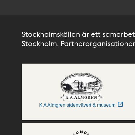
Stockholmskällan är ett samarbete
Stockholm. Partnerorganisationer 
K A Almgren sidenväveri & museum