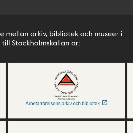
 mellan arkiv, bibliotek och museer i
till Stockholmskällan är:
Arbetarrörelsens arkiv och bibliotek