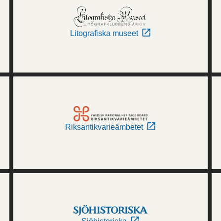
Litografiska museet
Riksantikvarieämbetet