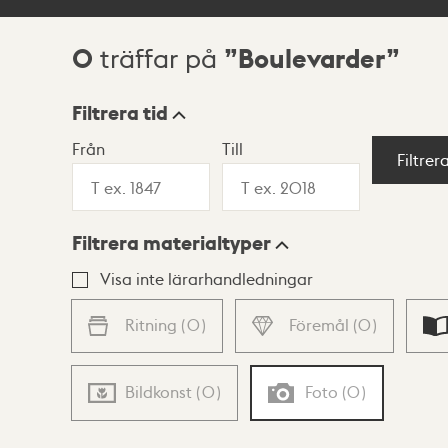
0
Boulevarder
träffar på
Sökresultat
Filtrera tid
Från
Till
Visningsläge
Filtrer
Filtrera materialtyper
Lista
Karta
Visa inte lärarhandledningar
Ritning
(
0
)
Föremål
(
0
)
Bildkonst
(
0
)
Foto
(
0
)