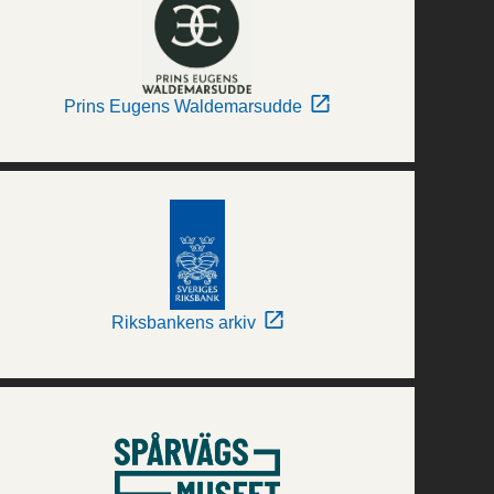
Prins Eugens Waldemarsudde
Riksbankens arkiv