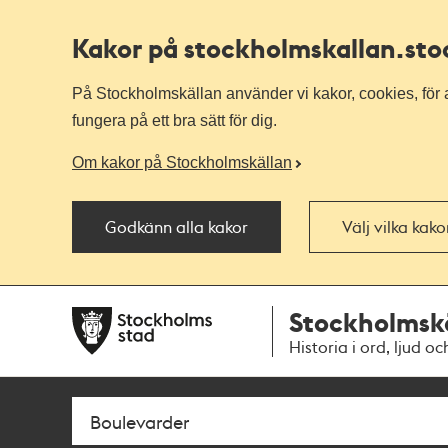
Kakor på stockholmskallan
.st
På Stockholmskällan använder vi kakor, cookies, för a
fungera på ett bra sätt för dig.
Om kakor på Stockholmskällan
Godkänn alla kakor
Välj vilka kak
Till
Till
Stockholmsk
navigationen
huvudinnehållet
Historia i ord, ljud oc
Sök
Fritextsök