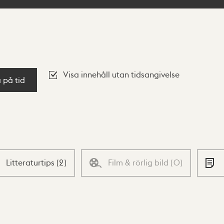
Visa innehåll utan tidsangivelse
a på tid
Litteraturtips
(
2
)
Film & rörlig bild
(
0
)