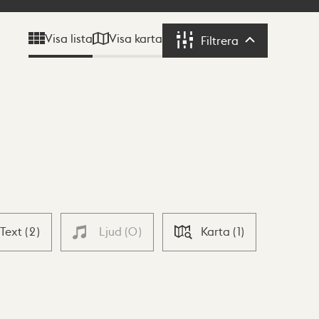
Visa karta
Visa lista
Filtrera
Filtrera
Text
(
2
)
Ljud
(
0
)
Karta
(
1
)