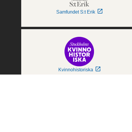
Samfundet S:t Erik
Kvinnohistoriska
Världskulturmuseerna