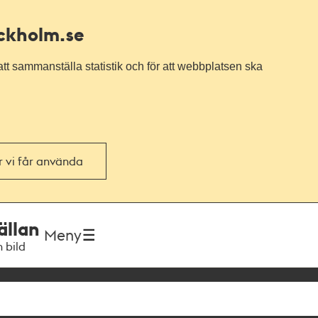
ockholm.se
tt sammanställa statistik och för att webbplatsen ska
or vi får använda
ällan
Meny
h bild