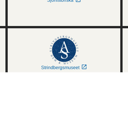
Sjöhistoriska
Strindbergsmuseet