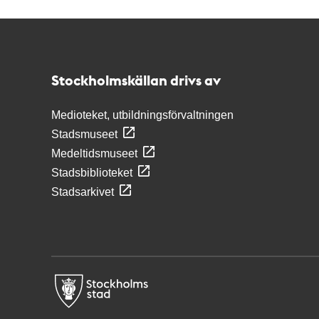
Kontakt
Stockholmskällan
Stockholmskällan drivs av
Medioteket, utbildningsförvaltningen
Stadsmuseet
Medeltidsmuseet
Stadsbiblioteket
Stadsarkivet