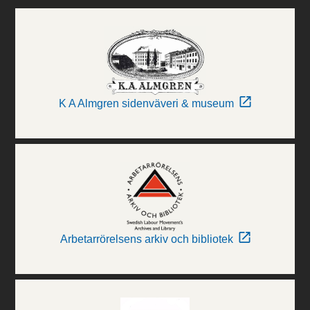
K A Almgren sidenväveri & museum
Arbetarrörelsens arkiv och bibliotek