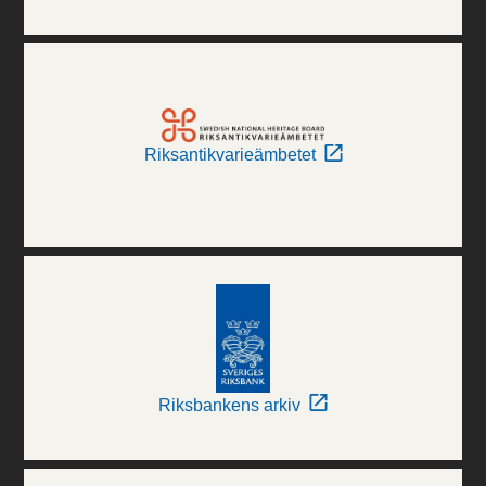
Riksantikvarieämbetet
Riksbankens arkiv