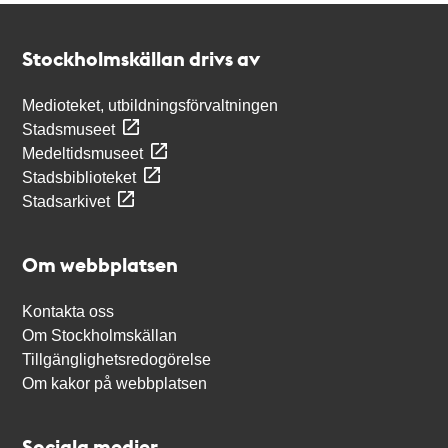
Kontakt
Stockholmskällan
Stockholmskällan drivs av
Medioteket, utbildningsförvaltningen
Stadsmuseet
Medeltidsmuseet
Stadsbiblioteket
Stadsarkivet
Om webbplatsen
Kontakta oss
Om Stockholmskällan
Tillgänglighetsredogörelse
Om kakor på webbplatsen
Sociala medier