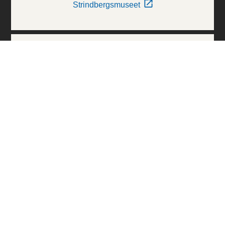
Strindbergsmuseet
Thielska Galleriet
Världskulturmuseerna