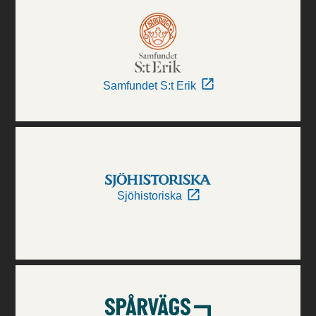
Samfundet S:t Erik
Sjöhistoriska