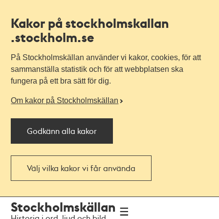
Kakor på stockholmskallan
.stockholm.se
På Stockholmskällan använder vi kakor, cookies, för att
sammanställa statistik och för att webbplatsen ska
fungera på ett bra sätt för dig.
Om kakor på Stockholmskällan
Godkänn alla kakor
Välj vilka kakor vi får använda
Till
Till
Stockholmskällan
navigationen
huvudinnehållet
Historia i ord, ljud och bild