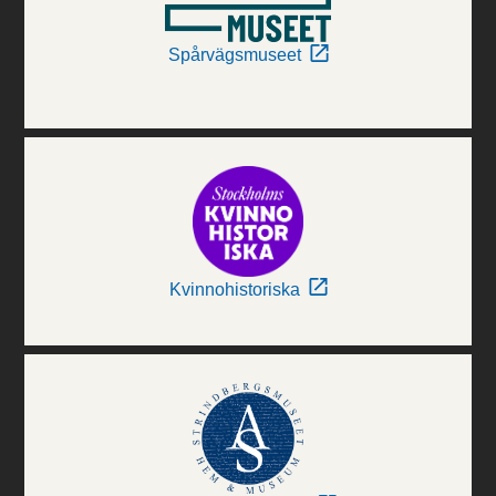
Spårvägsmuseet
Kvinnohistoriska