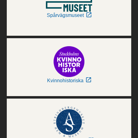
Spårvägsmuseet
Kvinnohistoriska