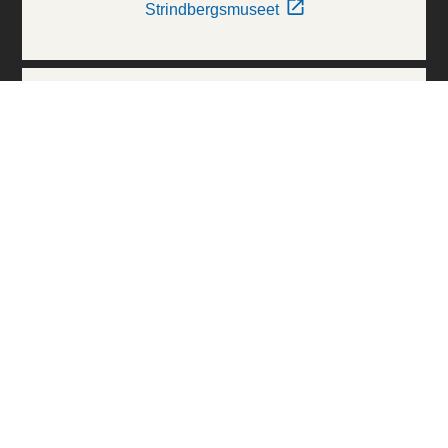
Strindbergsmuseet
Thielska Galleriet
Världskulturmuseerna