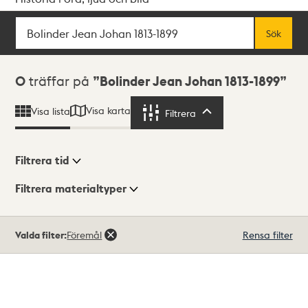
Sök
Fritextsök
Sök
Sökresultat
0
träffar på
Bolinder Jean Johan 1813-1899
Visa karta
Visa lista
Filtrera
Filtrera
Filtrera tid
Filtrera materialtyper
Visningsläge
Totalt
Valda filter:
Föremål
Rensa filter
0
träffar
Lista
Karta