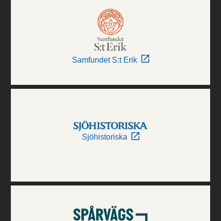
Samfundet S:t Erik
Sjöhistoriska