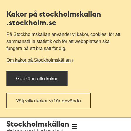
Kakor på stockholmskallan
.stockholm.se
På Stockholmskällan använder vi kakor, cookies, för att
sammanställa statistik och för att webbplatsen ska
fungera på ett bra sätt för dig.
Om kakor på Stockholmskällan
Godkänn alla kakor
Välj vilka kakor vi får använda
Till
Till
Stockholmskällan
navigationen
huvudinnehållet
Historia i ord, ljud och bild