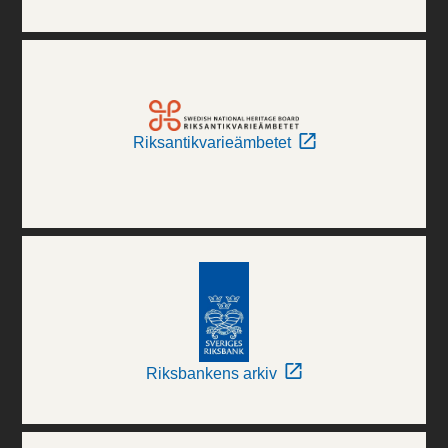
Riksantikvarieämbetet
Riksbankens arkiv