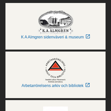
K A Almgren sidenväveri & museum
Arbetarrörelsens arkiv och bibliotek