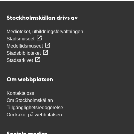
Kontakt
Stockholmskällan
Stockholmskällan drivs av
Medioteket, utbildningsförvaltningen
Stadsmuseet
Medeltidsmuseet
Stadsbiblioteket
Stadsarkivet
Om webbplatsen
Kontakta oss
Om Stockholmskällan
Tillgänglighetsredogörelse
Om kakor på webbplatsen
Sociala medier