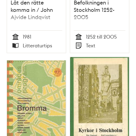
Låt den rätte
Befolkningen i
komma in / John
Stockholm 1252-
Ajvide Lindqvist
2005
1981
1252 till 2005
Tid
Tid
Litteraturtips
Text
Typ
Typ