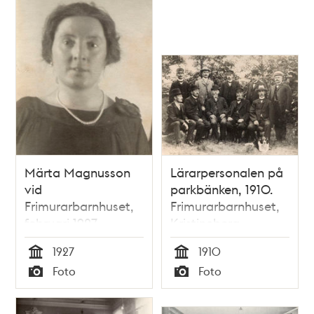
Märta Magnusson
Lärarpersonalen på
vid
parkbänken, 1910.
Frimurarbarnhuset,
Frimurarbarnhuset,
februari 1927.
Kristineberg.
1927
1910
Tid
Tid
Foto
Foto
Typ
Typ