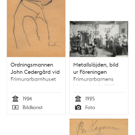
Ordningsmannen
Metallslöjden, bild
John Cedergård vid
ur Föreningen
Frimurarbarnhuset
Frimurarbarnens
Minnesskrift 1925.
1924
1925
Tid
Tid
Bildkonst
Foto
Typ
Typ