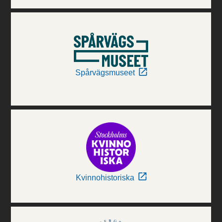
Spårvägsmuseet
Kvinnohistoriska