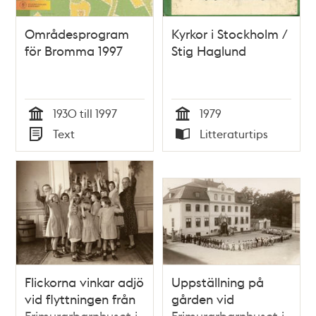
Områdesprogram
Kyrkor i Stockholm /
för Bromma 1997
Stig Haglund
1930 till 1997
1979
Tid
Tid
Text
Litteraturtips
Typ
Typ
Flickorna vinkar adjö
Uppställning på
vid flyttningen från
gården vid
Frimurarbarnhuset i
Frimurarbarnhuset i