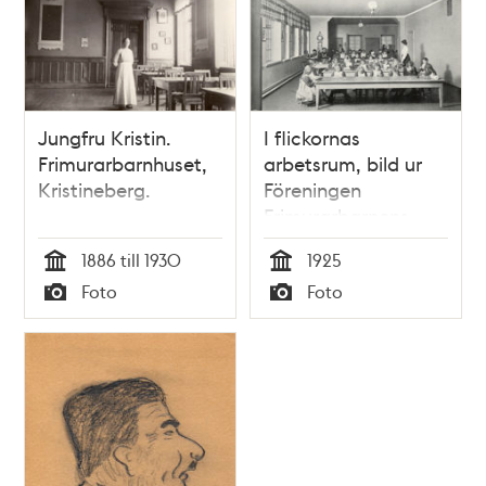
Jungfru Kristin.
I flickornas
Frimurarbarnhuset,
arbetsrum, bild ur
Kristineberg.
Föreningen
Frimurarbarnens
Minnesskrift 1925.
1886 till 1930
1925
Tid
Tid
Foto
Foto
Typ
Typ