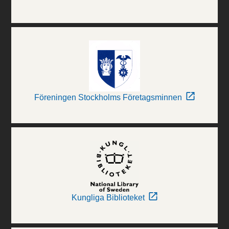
Föreningen Stockholms Företagsminnen
Kungliga Biblioteket