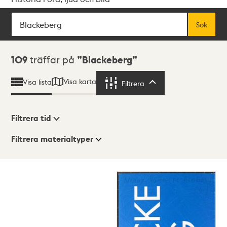
Sök
Fritextsök
Sök
Sökresultat
109
träffar på
Blackeberg
Visa karta
Visa lista
Filtrera
Filtrera
Filtrera tid
Filtrera materialtyper
Visningsläge
Totalt
109
träffar
Lista
Karta