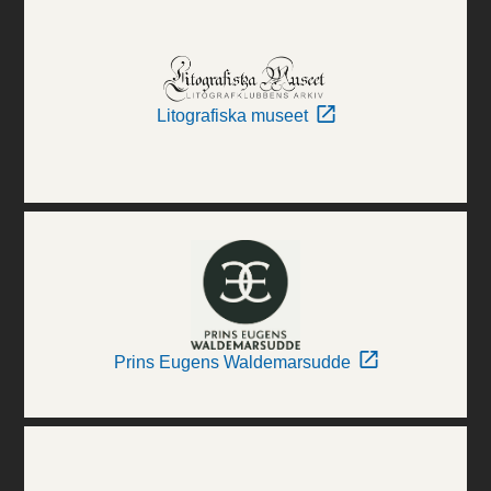
Litografiska museet
Prins Eugens Waldemarsudde