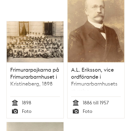
Frimurarpojkarna på
A.L. Eriksson, vice
Frimurarbarnhuset i
ordförande i
Kristineberg, 1898
Frimurarbarnhusets
styrelse.
1898
1886 till 1957
Tid
Tid
Foto
Foto
Typ
Typ