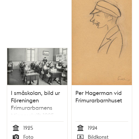
I småskolan, bild ur
Per Hagerman vid
Föreningen
Frimurarbarnhuset
Frimurarbarnens
Minnesskrift 1925.
1925
1924
Tid
Tid
Foto
Bildkonst