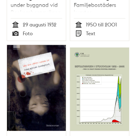
under byggnad vid
Familjebostäders
Beckombergavägen,
kvarter
från
29 augusti 1932
1950 till 2001
Blackebergsvägen
Tid
Tid
Foto
Text
Typ
Typ