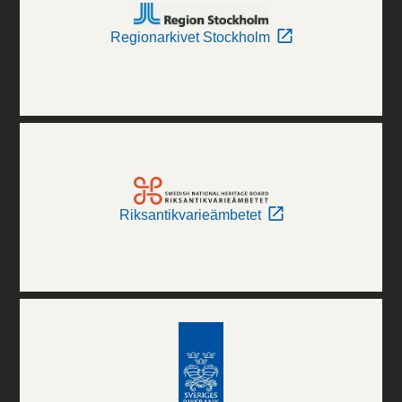
Regionarkivet Stockholm
Riksantikvarieämbetet