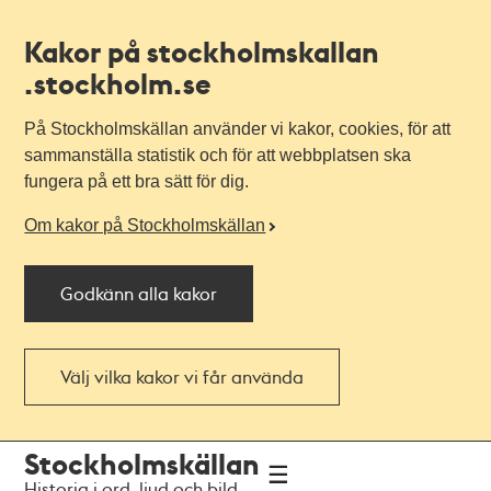
Kakor på stockholmskallan
.stockholm.se
På Stockholmskällan använder vi kakor, cookies, för att
sammanställa statistik och för att webbplatsen ska
fungera på ett bra sätt för dig.
Om kakor på Stockholmskällan
Godkänn alla kakor
Välj vilka kakor vi får använda
Till
Till
Stockholmskällan
navigationen
huvudinnehållet
Historia i ord, ljud och bild