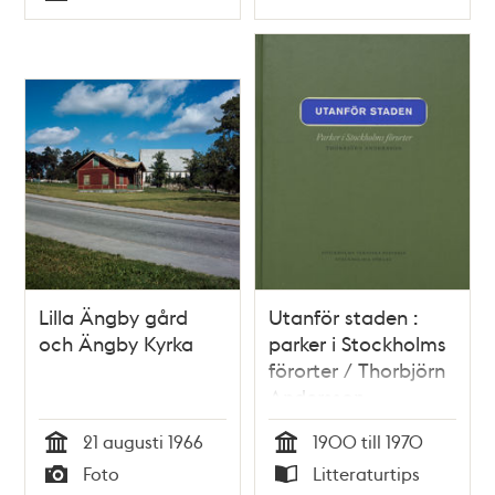
Typ
Typ
Lilla Ängby gård
Utanför staden :
och Ängby Kyrka
parker i Stockholms
förorter / Thorbjörn
Andersson
21 augusti 1966
1900 till 1970
Tid
Tid
Foto
Litteraturtips