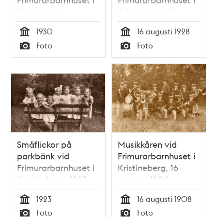
Kristineberg,
Kristineberg, 16
Augusti 1930.
augusti 1928
1930
16 augusti 1928
Tid
Tid
Foto
Foto
Typ
Typ
Småflickor på
Musikkåren vid
parkbänk vid
Frimurarbarnhuset i
Frimurarbarnhuset i
Kristineberg, 16
Kristineberg, 1923.
augusti 1908.
1923
16 augusti 1908
Tid
Tid
Foto
Foto