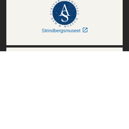
Strindbergsmuseet
Thielska Galleriet