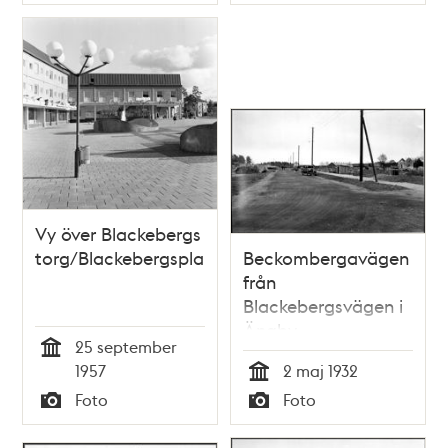
Typ
Typ
Vy över Blackebergs
torg/Blackebergsplan
Beckombergavägen
från
Blackebergsvägen i
Ängby
25 september
småstugeområde
Tid
1957
2 maj 1932
som är under
Tid
Foto
Foto
byggnad
Typ
Typ