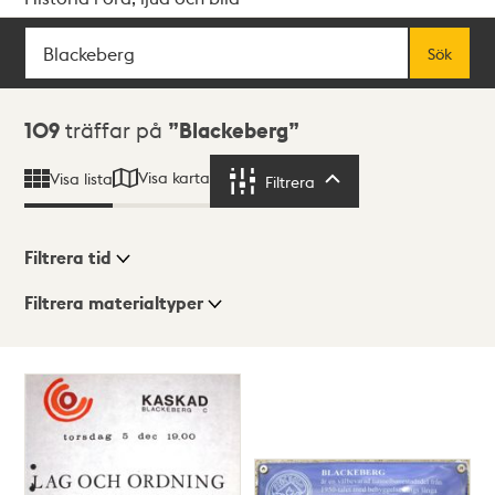
Sök
Fritextsök
Sök
Sökresultat
109
träffar på
Blackeberg
Visa karta
Visa lista
Filtrera
Filtrera
Filtrera tid
Filtrera materialtyper
Visningsläge
Totalt
109
träffar
Lista
Karta