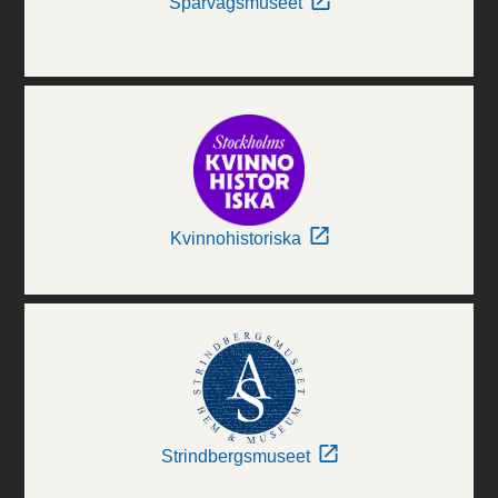
Spårvägsmuseet
Kvinnohistoriska
Strindbergsmuseet