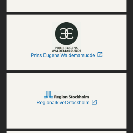
Prins Eugens Waldemarsudde
Regionarkivet Stockholm