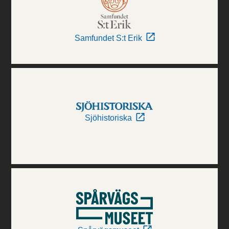
Samfundet S:t Erik
Sjöhistoriska