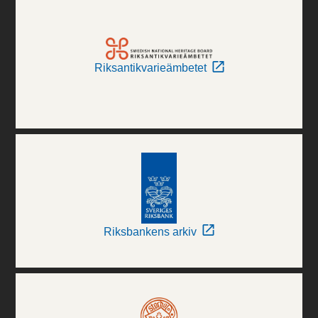
Riksantikvarieämbetet
Riksbankens arkiv