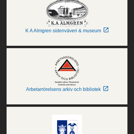
K A Almgren sidenväveri & museum
Arbetarrörelsens arkiv och bibliotek