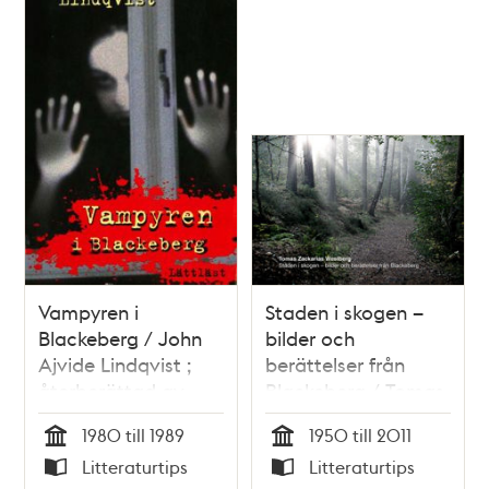
Vampyren i
Staden i skogen –
Blackeberg / John
bilder och
Ajvide Lindqvist ;
berättelser från
återberättad av
Blackeberg / Tomas
Niklas Darke
Zackarias Westberg
1980 till 1989
1950 till 2011
Tid
Tid
Litteraturtips
Litteraturtips