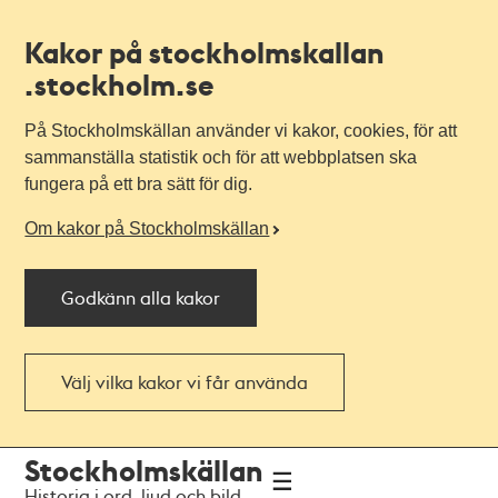
Kakor på stockholmskallan
.stockholm.se
På Stockholmskällan använder vi kakor, cookies, för att
sammanställa statistik och för att webbplatsen ska
fungera på ett bra sätt för dig.
Om kakor på Stockholmskällan
Godkänn alla kakor
Välj vilka kakor vi får använda
Till
Till
Stockholmskällan
navigationen
huvudinnehållet
Historia i ord, ljud och bild