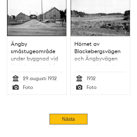
Ängby
Hörnet av
småstugeområde
Blackebergsvägen
under byggnad vid
och Ängbyvägen
Hedebyvägen, från
mot nordost och
Blackebergsvägen
kvarteret
29 augusti 1932
1932
Spiralringen som är
Tid
Tid
Foto
Foto
under byggnad i
Typ
Typ
Ängby
småstugeområde
Tidigare
Nästa