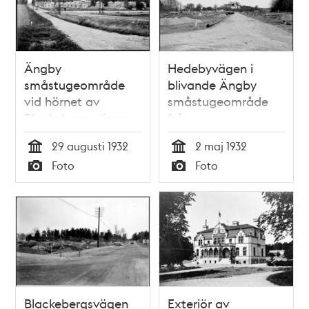
Ängby
Hedebyvägen i
småstugeområde
blivande Ängby
vid hörnet av
småstugeområde
Blackebergsvägen
från
och Ängbyvägen
Blackebergsvägen
29 augusti 1932
2 maj 1932
mot norr
(Bällstavägen)
Tid
Tid
Foto
Foto
österut mot Stora
Typ
Typ
Ängby gård
Blackebergsvägen
Exteriör av