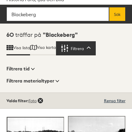
Sök
Fritextsök
Sök
Sökresultat
60
träffar på
Blackeberg
Visa karta
Visa lista
Filtrera
Filtrera
Filtrera tid
Filtrera materialtyper
Visningsläge
Totalt
Valda filter:
Foto
Rensa filter
60
träffar
Lista
Karta