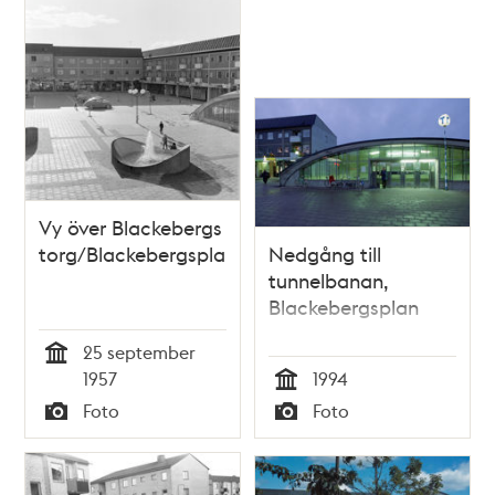
Under en månad
har pojkar och
flickor bytt
slöjdlektioner
Vy över Blackebergs
torg/Blackebergsplan
Nedgång till
tunnelbanan,
Blackebergsplan
25 september
Tid
1957
1994
Tid
Foto
Foto
Typ
Typ