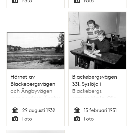
Foto
Foto
mot norr
Typ
Typ
Hörnet av
Blackebergsvägen
Blackebergsvägen
331. Syslöjd i
och Ängbyvägen
Blackebergs
mot nordost. Ängby
samrealskola. Olle
småstugeområde i
Alvarson visar för
29 augusti 1932
15 februari 1951
bakgrunden
handarbetsfröken
Tid
Tid
Foto
Foto
Lilian Albe att han
Typ
Typ
kan sy en slips.