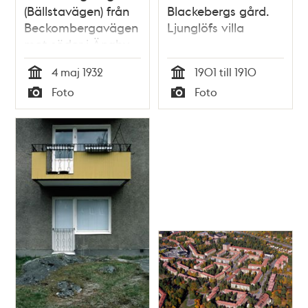
(Bällstavägen) från
Blackebergs gård.
Beckombergavägen
Ljunglöfs villa
mot söder i Ängby
småstugeområde
4 maj 1932
1901 till 1910
som är under
Tid
Tid
Foto
Foto
byggnad
Typ
Typ