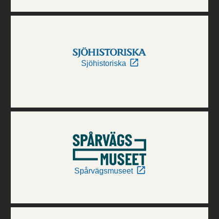
Sjöhistoriska
Spårvägsmuseet