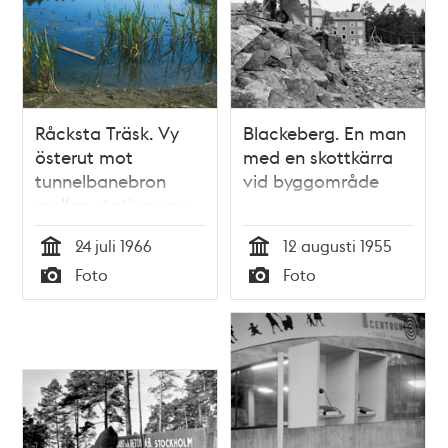
Råcksta Träsk. Vy
Blackeberg. En man
österut mot
med en skottkärra
tunnelbanebron
vid byggområde
mellan stationerna
Råcksta och
24 juli 1966
12 augusti 1955
Blackeberg
Tid
Tid
Foto
Foto
Typ
Typ