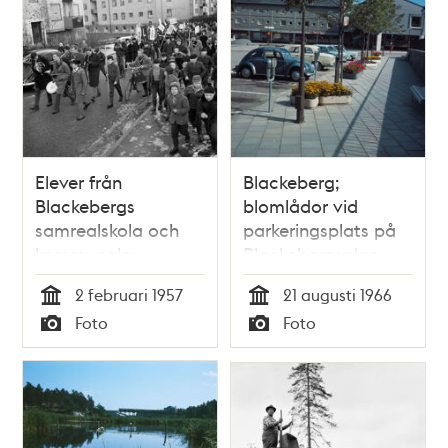
Elever från
Blackeberg;
Blackebergs
blomlådor vid
samrealskola och
parkeringsplats på
kommunala
Blackebergsplan
gymnasium går i
2 februari 1957
21 augusti 1966
tåget
Tid
Tid
Foto
Foto
"Tusenfotingen" i
Typ
Typ
samband med
skolmässan
"Blackemässan"