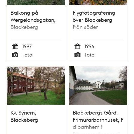
Balkong på
Flygfotografering
Wergelandsgatan,
över Blackeberg
Blackeberg
från söder
1997
1996
Tid
Tid
Foto
Foto
Typ
Typ
Kv. Syriern,
Blackebergs Gård.
Blackeberg
Frimurarbarnhuset, f
d barnhem i
frimurarordens regi.