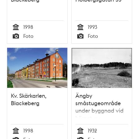
1998
1993
Tid
Tid
Foto
Foto
Typ
Typ
Kv. Skärkarlen,
Ängby
Blackeberg
småstugeområde
under byggnad vid
hörnet av
Blackebergsvägen
1998
1932
och Ängbyvägen,
Tid
Tid