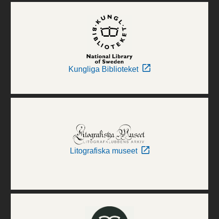
Kungliga Biblioteket
Litografiska museet