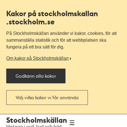
Kakor på stockholmskallan
.stockholm.se
På Stockholmskällan använder vi kakor, cookies, för att
sammanställa statistik och för att webbplatsen ska
fungera på ett bra sätt för dig.
Om kakor på Stockholmskällan
Godkänn alla kakor
Välj vilka kakor vi får använda
Till
Till
Stockholmskällan
navigationen
huvudinnehållet
Historia i ord, ljud och bild