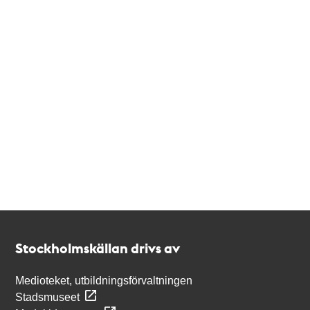
Kontakt
Stockholmskällan
Stockholmskällan drivs av
Medioteket, utbildningsförvaltningen
Stadsmuseet