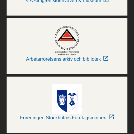
K A Almgren sidenväveri & museum
Arbetarrörelsens arkiv och bibliotek
Föreningen Stockholms Företagsminnen