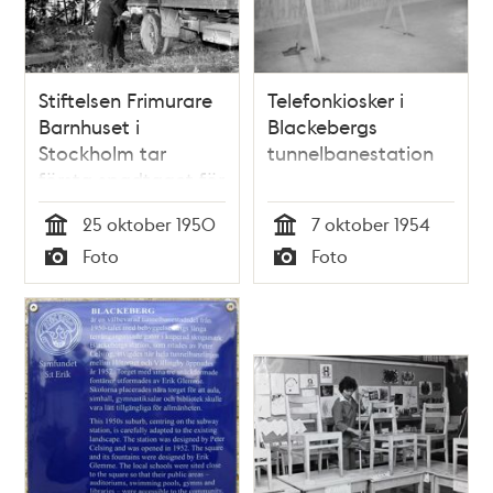
Stiftelsen Frimurare
Telefonkiosker i
Barnhuset i
Blackebergs
Stockholm tar
tunnelbanestation
första spadtaget för
ett ålderdomshem
25 oktober 1950
7 oktober 1954
för herrar i
Tid
Tid
Foto
Foto
Blackeberg
Typ
Typ